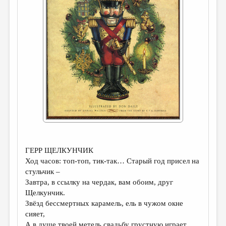
ДАЙДЖЕСТ
ПРОИЗВЕДЕНИЯ
ПЕРЕВОДЫ
КОНКУРСЫ
ДЕТСКАЯ КОМНАТА
КНИЖНАЯ ПОЛКА
ОБЗОР ЛИТЕРАТУРЫ
СТРАНИЦЫ ПАМЯТИ
ГЕРР ЩЕЛКУНЧИК
ОБЪЯВЛЕНИЯ
Ход часов: топ-топ, тик-так… Старый год присел на
стульчик –
КОЛОНКА РЕДАКТОРА
Завтра, в ссылку на чердак, вам обоим, друг
Щелкунчик.
РЕДКОЛЛЕГИЯ
Звёзд бессмертных карамель, ель в чужом окне
ОТ РЕДАКЦИИ
сияет,
А в душе твоей метель свадьбу грустную играет