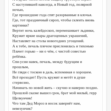
МАЛАЯ ПРОЗА
С наступившей навсегда, в Новый год, полярной
ночью,
ЭССЕИСТИКА
Где прошедшие года спят разорванные в клочья.
ЛИТЕРАТУРОВЕДЕНИЕ
Где, тот праздничный сироп, чтобы склеить вновь
картинки?
КУЛЬТУРОВЕДЕНИЕ
Вертит ночь калейдоскоп, перемешивает льдинки,
Кружит яркие шары драгоценных украшений,
ПУБЛИЦИСТИКА
Наставляет на столы новогодних угощений.
РЕЦЕНЗИРОВАНИЕ
А к тебе, печаль плечом прислонилась и тихонько
Плачет горько – ни о чём, с чистой совестью
ЦИКЛЫ ПУБЛИКАЦИЙ
ребёнка.
Спи-усни навек, печаль, между будущим и
ТРЕДИАКОВСКИЙ
прошлым,
МЕДИА
Не гляди с тоскою в даль, вспоминая о хорошем.
Всё проходит! Пусть кружит и метёт в душе
ВКОНТАКТЕ
стервозно,
Начинать по новой жить – скучно и наверно поздно.
Прошлой сказке вышел срок, брат мой милый, герр
Щелкунчик!
Что там Дед Мороз в носок завернёт нам,
невезунчик?