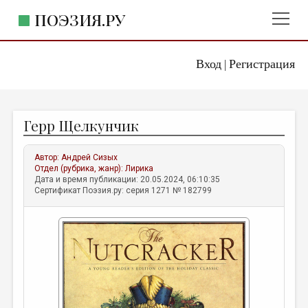
ПОЭЗИЯ.РУ
Вход
Регистрация
ГЛАВНОЕ МЕНЮ
|
ПОЭЗИЯ.РУ
ИЗДАТЕЛЬСТВО
Герр Щелкунчик
ЖАНРЫ
АВТОРЫ
Автор:
Андрей Сизых
Отдел (рубрика, жанр):
Лирика
КОММЕНТАРИИ
Дата и время публикации: 20.05.2024, 06:10:35
Сертификат Поэзия.ру: серия 1271 № 182799
ЛИТСАЛОН
НОВОСТИ
ПРАВИЛА САЙТА
ОТДЕЛЫ И РУБРИКИ
ИЗБРАННОЕ