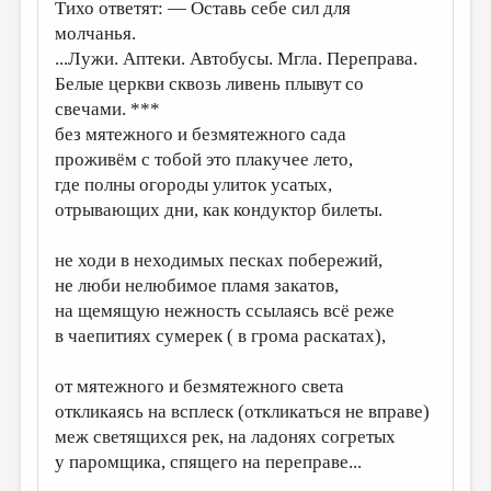
Тихо ответят: — Оставь себе сил для
молчанья.
...Лужи. Аптеки. Автобусы. Мгла. Переправа.
Белые церкви сквозь ливень плывут со
свечами. ***
без мятежного и безмятежного сада
проживём с тобой это плакучее лето,
где полны огороды улиток усатых,
отрывающих дни, как кондуктор билеты.
не ходи в неходимых песках побережий,
не люби нелюбимое пламя закатов,
на щемящую нежность ссылаясь всё реже
в чаепитиях сумерек ( в грома раскатах),
от мятежного и безмятежного света
откликаясь на всплеск (откликаться не вправе)
меж светящихся рек, на ладонях согретых
у паромщика, спящего на переправе...