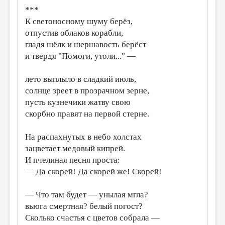
***
К светоносному шуму берёз,
отпустив облаков корабли,
гладя шёлк и шершавость берёст
и твердя "Помоги, утоли..." —
лето выплыло в сладкий июль,
солнце зреет в прозрачном зерне,
пусть кузнечики жатву свою
скорбно правят на первой стерне.
На распахнутых в небо холстах
зацветает медовый кипрей.
И пчелиная песня проста:
— Да скорей! Да скорей же! Скорей!
— Что там будет — унылая мгла?
вьюга смертная? белый погост?
Сколько счастья с цветов собрала —