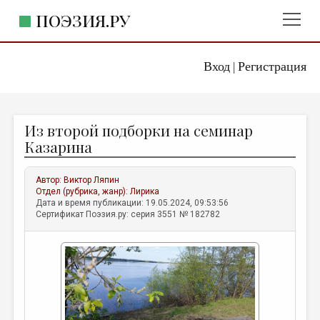
ПОЭЗИЯ.РУ
Вход
Регистрация
ГЛАВНОЕ МЕНЮ
|
ПОЭЗИЯ.РУ
ИЗДАТЕЛЬСТВО
Из второй подборки на семинар
ЖАНРЫ
Казарина
АВТОРЫ
Автор:
Виктор Ляпин
КОММЕНТАРИИ
Отдел (рубрика, жанр):
Лирика
Дата и время публикации: 19.05.2024, 09:53:56
ЛИТСАЛОН
Сертификат Поэзия.ру: серия 3551 № 182782
НОВОСТИ
ПРАВИЛА САЙТА
ОТДЕЛЫ И РУБРИКИ
ИЗБРАННОЕ