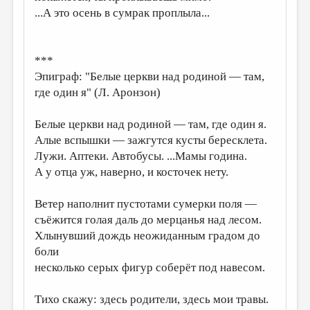
...А это осень в сумрак проплыла...
***
Эпиграф: "Белые церкви над родиной — там,
где один я" (Л. Аронзон)
Белые церкви над родиной — там, где один я.
Алые вспышки — зажгутся кусты бересклета.
Лужи. Аптеки. Автобусы. ...Мамы година.
А у отца уж, наверно, и косточек нету.
Ветер наполнит пустотами сумерки поля —
съёжится голая даль до мерцанья над лесом.
Хлынувший дождь неожиданным градом до
боли
несколько серых фигур соберёт под навесом.
Тихо скажу: здесь родители, здесь мои травы.