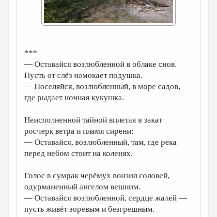
ДАЙДЖЕСТ
ПРОИЗВЕДЕНИЯ
ПЕРЕВОДЫ
***
— Оставайся возлюбленной в облаке снов.
КОНКУРСЫ
Пусть от слёз намокает подушка.
ДЕТСКАЯ КОМНАТА
— Поселяйся, возлюбленный, в море садов,
где рыдает ночная кукушка.
КНИЖНАЯ ПОЛКА
ОБЗОР ЛИТЕРАТУРЫ
Неисполненной тайной вплетая в закат
росчерк ветра и пламя сирени:
СТРАНИЦЫ ПАМЯТИ
— Оставайся, возлюбленный, там, где река
ОБЪЯВЛЕНИЯ
перед небом стоит на коленях.
КОЛОНКА РЕДАКТОРА
Голос в сумрак черёмух вонзил соловей,
РЕДКОЛЛЕГИЯ
одурманенный ангелом вешним.
— Оставайся возлюбленной, сердце жалей —
ОТ РЕДАКЦИИ
пусть живёт зоревым и безгрешным.