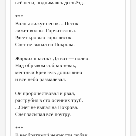
всё неси, поднимаясь до звёзд...
***
Волны лижут песок. ...Песок
лижет волны. Горчат слова.
Рдеет кровью горы висок.
Снег не выпал на Покрова.
Жарких красок? Да вот — полно.
Над обрывом собрав зевак,
местный Брейгель допил вино
и всё небо размалевал.
Он пророчествовал и рвал,
раструбил в сто осенних труб.
...Снег не выпал на Покрова.
Снег засыпал всё поутру.
***
В необратимой нежности любви