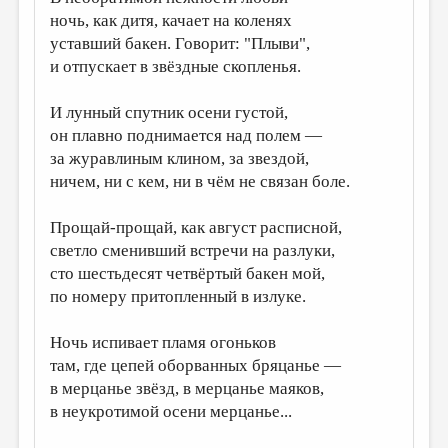
ночь, как дитя, качает на коленях
уставший бакен. Говорит: "Плыви",
и отпускает в звёздные скопленья.
И лунный спутник осени густой,
он плавно поднимается над полем —
за журавлиным клином, за звездой,
ничем, ни с кем, ни в чём не связан боле.
Прощай-прощай, как август расписной,
светло сменивший встречи на разлуки,
сто шестьдесят четвёртый бакен мой,
по номеру притопленный в излуке.
Ночь испивает пламя огоньков
там, где цепей оборванных бряцанье —
в мерцанье звёзд, в мерцанье маяков,
в неукротимой осени мерцанье...