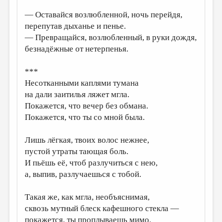
МАЛАЯ ПРОЗА
— Оставайся возлюбленной, ночь перейдя,
ЭССЕИСТИКА
перепутав дыханье и пенье.
— Превращайся, возлюбленный, в руки дождя,
ЛИТЕРАТУРОВЕДЕНИЕ
безнадёжные от нетерпенья.
КУЛЬТУРОВЕДЕНИЕ
***
ПУБЛИЦИСТИКА
Несотканными каплями тумана
РЕЦЕНЗИРОВАНИЕ
на дали заитилья ляжет мгла.
Покажется, что вечер без обмана.
ЦИКЛЫ ПУБЛИКАЦИЙ
Покажется, что ты со мной была.
ТРЕДИАКОВСКИЙ
Лишь лёгкая, твоих волос нежнее,
МЕДИА
пустой утраты тающая боль.
ВКОНТАКТЕ
И пьёшь её, чтоб разлучиться с нею,
а, выпив, разлучаешься с тобой.
Такая же, как мгла, необъяснимая,
сквозь мутный блеск кафешного стекла —
покажется, ты проплываешь мимо.