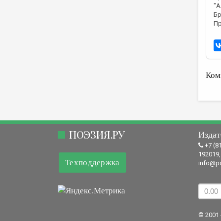
"А
Бр
Пр
Ком
ПОЭЗИЯ.РУ
Издат
+7 (8
192019,
Техподдержка
info@po
© 2001 