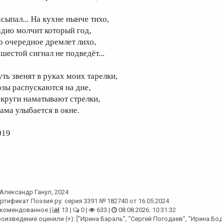
асыпал... На кухне нынче тихо,
адио молчит который год,
о очередное дремлет лихо,
 шестой сигнал не подведёт...
уть звенят в руках моих тарелки,
озы распускаются на дне,
 круги наматывают стрелки,
ама улыбается в окне.
019
Александр Ганул
, 2024
ртификат Поэзия.ру: серия 3391 № 182740 от 16.05.2024
комендованное |
13 |
0 |
633 |
08.08.2026. 10:31:32
оизведение оценили (+): ["Ирина Бараль", "Сергей Погодаев", "Ирина Б