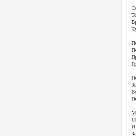
С
Т
В
Ч
П
П
П
Г
Н
З
В
П
М
Ш
И
За