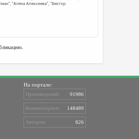
тман", "Алёна Алексеева", "Виктор
бликацию.
На портале:
Произведений:
91986
Комментариев:
148489
Авторов:
826