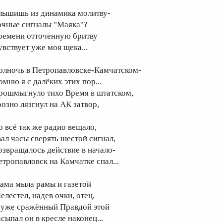
лышишь из динамика молитву-
очные сигналы "Маяка"?
ремени отточенную бритву
увствует уже моя щека...
олночь в Петропавловске-Камчатском-
омню я с далёких этих пор...
рошмыгнуло тихо Время в штатском,
розно лязгнул на АК затвор,
о всё так же радио вещало,
вал часы сверять шестой сигнал,
озвращалось действие в начало-
етропавловск на Камчатке спал...
ама мыла рамы и газетой
елестел, надев очки, отец,
 уже сражённый Правдой этой
сыпал он в кресле наконец...