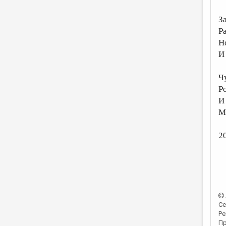
З
Р
Н
И
Ч
Р
И
М
2
Се
Ре
Пр