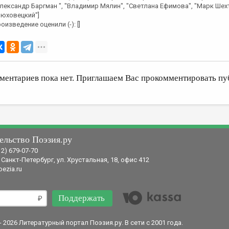
лександр Баргман ", "Владимир Мялин", "Светлана Ефимова", "Марк Шех
юховецкий"]
оизведение оценили (-): []
ментариев пока нет. Приглашаем Вас прокомментировать пу
ельство Поэзия.ру
12) 679-07-70
 Санкт-Петербург, ул. Хрустальная, 18, офис 412
ezia.ru
Поддержать
- 2026 Литературный портал Поэзия.ру. В сети с 2001 года.