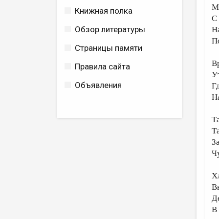
М
Книжная полка
С
Обзор литературы
Н
П
Страницы памяти
В
Правила сайта
У
Объявления
Г
Н
Т
Т
З
Ч
Х
В
Д
В