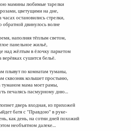
ою мамины любимые тарелки
 розами, цветущими на дне,
а часах остановились стрелки,
о обратной двинулось волне
ремя, наполняя тёплым светом,
тлое панельное жильё,
де над жёлтым в ёлочку паркетом
а верёвках сушится бельё.
ам плывут по комнатам туманы,
ам сквозняк колышет простыню,
а туманом мама моет рамы,
уть печалясь пасмурному дню...
лопнет дверь входная, из прихожей
ыйдет батя с "Правдою" в руке-
ень, как день, на сотни дней похожий
 этом необъятном далеке...