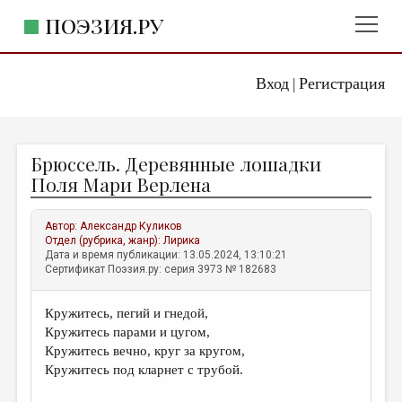
ПОЭЗИЯ.РУ
Вход
Регистрация
ГЛАВНОЕ МЕНЮ
|
ПОЭЗИЯ.РУ
ИЗДАТЕЛЬСТВО
Брюссель. Деревянные лошадки
ЖАНРЫ
Поля Мари Верлена
АВТОРЫ
Автор:
Александр Куликов
КОММЕНТАРИИ
Отдел (рубрика, жанр):
Лирика
Дата и время публикации: 13.05.2024, 13:10:21
ЛИТСАЛОН
Сертификат Поэзия.ру: серия 3973 № 182683
НОВОСТИ
Кружитесь, пегий и гнедой,
ПРАВИЛА САЙТА
Кружитесь парами и цугом,
Кружитесь вечно, круг за кругом,
ОТДЕЛЫ И РУБРИКИ
Кружитесь под кларнет с трубой.
ИЗБРАННОЕ