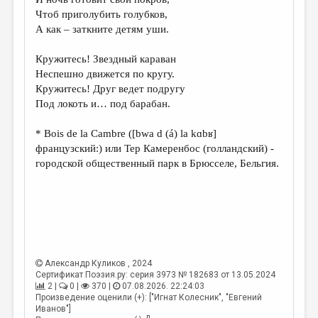
МАЛАЯ ПРОЗА
Чтоб приголубить голубков,
ЭССЕИСТИКА
А как – заткните детям уши.
ЛИТЕРАТУРОВЕДЕНИЕ
Кружитесь! Звездный караван
Неспешно движется по кругу.
КУЛЬТУРОВЕДЕНИЕ
Кружитесь! Друг ведет подругу
ПУБЛИЦИСТИКА
Под локоть и… под барабан.
РЕЦЕНЗИРОВАНИЕ
* Bois de la Cambre ([bwa d (á) la kɑbʁ]
французский:) или Тер Камеренбос (голландский) -
ЦИКЛЫ ПУБЛИКАЦИЙ
городской общественный парк в Брюсселе, Бельгия.
ТРЕДИАКОВСКИЙ
МЕДИА
ВКОНТАКТЕ
Александр Куликов
, 2024
Сертификат Поэзия.ру: серия 3973 № 182683 от 13.05.2024
2 |
0 |
370 |
07.08.2026. 22:24:03
Произведение оценили (+): ["Игнат Колесник", "Евгений
Иванов"]