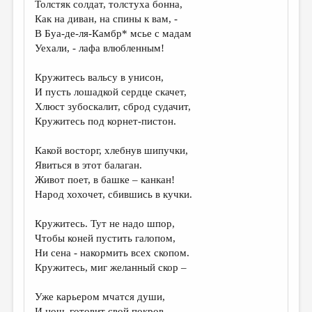
Толстяк солдат, толстуха бонна,
Как на диван, на спины к вам, -
ДАЙДЖЕСТ
В Буа-де-ля-Камбр* мсье с мадам
ПРОИЗВЕДЕНИЯ
Уехали, - лафа влюбленным!
ПЕРЕВОДЫ
Кружитесь вальсу в унисон,
И пусть лошадкой сердце скачет,
КОНКУРСЫ
Хлюст зубоскалит, сброд судачит,
ДЕТСКАЯ КОМНАТА
Кружитесь под корнет-пистон.
КНИЖНАЯ ПОЛКА
Какой восторг, хлебнув шипучки,
Явиться в этот балаган.
ОБЗОР ЛИТЕРАТУРЫ
Живот поет, в башке – канкан!
СТРАНИЦЫ ПАМЯТИ
Народ хохочет, сбившись в кучки.
ОБЪЯВЛЕНИЯ
Кружитесь. Тут не надо шпор,
Чтобы коней пустить галопом,
КОЛОНКА РЕДАКТОРА
Ни сена - накормить всех скопом.
РЕДКОЛЛЕГИЯ
Кружитесь, миг желанный скор –
ОТ РЕДАКЦИИ
Уже карьером мчатся души,
И ночь готовит свой покров,