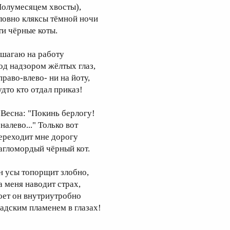
Полумесяцем хвосты),
ловно кляксы тёмной ночи
ти чёрные коты.
 шагаю на работу
од надзором жёлтых глаз,
право-влево- ни на йоту,
удто кто отдал приказ!
 Весна: "Покинь берлогу!
налево..." Только вот
ереходит мне дорогу
агломордый чёрный кот.
н усы топорщит злобно,
а меня наводит страх,
оет он внутриутробно
 адским пламенем в глазах!