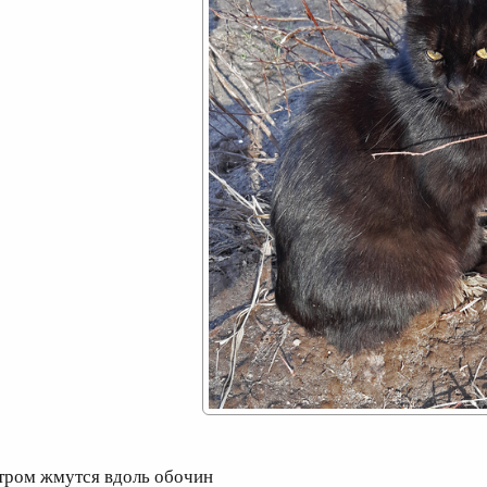
тром жмутся вдоль обочин