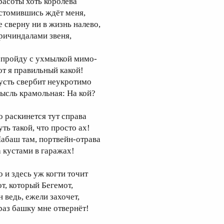
расоты хоть королева
стомившись ждёт меня,
е сверну ни в жизнь налево,
ричиндалами звеня,
 пройду с ухмылкой мимо-
от я правильный какой!
усть свербит неукротимо
ысль крамольная: На кой?
о раскинется тут справа
ть такой, что просто ах!
абаш там, портвейн-отрава
а кустами в гаражах!
о и здесь уж когти точит
от, который Бегемот,
н ведь, ежели захочет,
раз башку мне отвернёт!