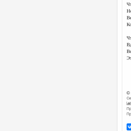
Ч
Н
В
К
Ч
В
В
Э
Се
Пр
Пр