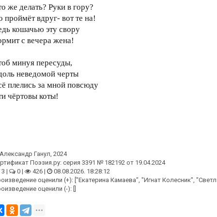
то же делать? Руки в гору?
о проймёт вдруг- вот те на!
едь кошачью эту свору
ормит с вечера жена!
тоб минуя пересуды,
доль неведомой черты
сё плелись за мной повсюду
ти чёртовы коты!
Александр Ганул
, 2024
ртификат Поэзия.ру: серия 3391 № 182192 от 19.04.2024
3 |
0 |
426 |
08.08.2026. 18:28:12
оизведение оценили (+): ["Екатерина Камаева", "Игнат Колесник", "Свет
оизведение оценили (-): []