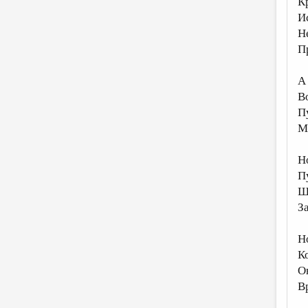
К
И
Н
П
А
В
П
М
Н
Пу
Ш
З
Н
К
О
В