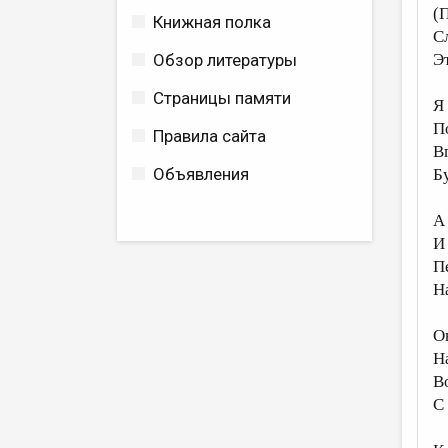
(
Книжная полка
С
Э
Обзор литературы
Страницы памяти
Я
П
Правила сайта
В
Объявления
Б
А
И 
П
Н
О
Н
В
С