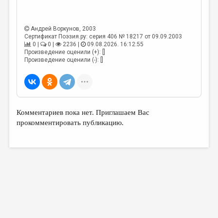
ДАЙДЖЕСТ
Андрей Воркунов
, 2003
ПРОИЗВЕДЕНИЯ
Сертификат Поэзия.ру: серия 406 № 18217 от 09.09.2003
0 |
0 |
2236 |
09.08.2026. 16:12:55
ПЕРЕВОДЫ
Произведение оценили (+): []
Произведение оценили (-): []
КОНКУРСЫ
ДЕТСКАЯ КОМНАТА
КНИЖНАЯ ПОЛКА
Комментариев пока нет. Приглашаем Вас
ОБЗОР ЛИТЕРАТУРЫ
прокомментировать публикацию.
СТРАНИЦЫ ПАМЯТИ
ОБЪЯВЛЕНИЯ
КОЛОНКА РЕДАКТОРА
РЕДКОЛЛЕГИЯ
ОТ РЕДАКЦИИ