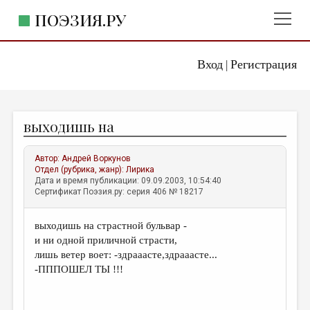
ПОЭЗИЯ.РУ
Вход
Регистрация
ГЛАВНОЕ МЕНЮ
|
ПОЭЗИЯ.РУ
ИЗДАТЕЛЬСТВО
выходишь на
ЖАНРЫ
АВТОРЫ
Автор:
Андрей Воркунов
Отдел (рубрика, жанр):
Лирика
КОММЕНТАРИИ
Дата и время публикации: 09.09.2003, 10:54:40
Сертификат Поэзия.ру: серия 406 № 18217
ЛИТСАЛОН
выходишь на страстной бульвар -
НОВОСТИ
и ни одной приличной страсти,
ПРАВИЛА САЙТА
лишь ветер воет: -здрааасте,здрааасте...
-ПППОШЕЛ ТЫ !!!
ОТДЕЛЫ И РУБРИКИ
ИЗБРАННОЕ