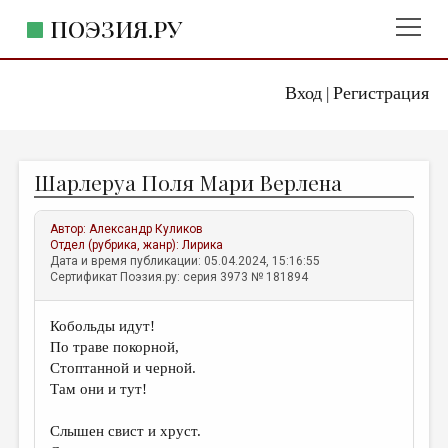
ПОЭЗИЯ.РУ
Вход
Регистрация
ГЛАВНОЕ МЕНЮ
|
ПОЭЗИЯ.РУ
ИЗДАТЕЛЬСТВО
Шарлеруа Поля Мари Верлена
ЖАНРЫ
АВТОРЫ
Автор:
Александр Куликов
Отдел (рубрика, жанр):
Лирика
КОММЕНТАРИИ
Дата и время публикации: 05.04.2024, 15:16:55
Сертификат Поэзия.ру: серия 3973 № 181894
ЛИТСАЛОН
Кобольды идут!
НОВОСТИ
По траве покорной,
ПРАВИЛА САЙТА
Стоптанной и черной.
Там они и тут!
ОТДЕЛЫ И РУБРИКИ
Слышен свист и хруст.
ИЗБРАННОЕ