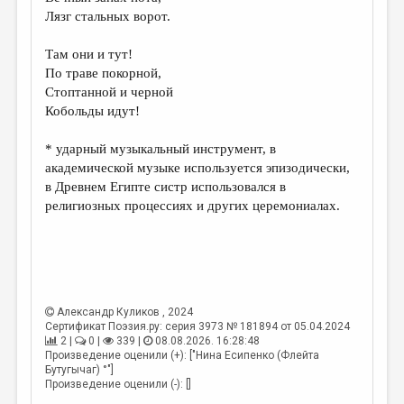
МАЛАЯ ПРОЗА
Лязг стальных ворот.
ЭССЕИСТИКА
Там они и тут!
ЛИТЕРАТУРОВЕДЕНИЕ
По траве покорной,
Стоптанной и черной
КУЛЬТУРОВЕДЕНИЕ
Кобольды идут!
ПУБЛИЦИСТИКА
* ударный музыкальный инструмент, в
РЕЦЕНЗИРОВАНИЕ
академической музыке используется эпизодически,
в Древнем Египте систр использовался в
ЦИКЛЫ ПУБЛИКАЦИЙ
религиозных процессиях и других церемониалах.
ТРЕДИАКОВСКИЙ
МЕДИА
ВКОНТАКТЕ
Александр Куликов
, 2024
Сертификат Поэзия.ру: серия 3973 № 181894 от 05.04.2024
2 |
0 |
339 |
08.08.2026. 16:28:48
Произведение оценили (+): ["Нина Есипенко (Флейта
Бутугычаг) °"]
Произведение оценили (-): []