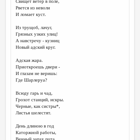
Свищет ветер в поле,
Рвется из неволи
ДАЙДЖЕСТ
И ломает куст.
ПРОИЗВЕДЕНИЯ
Из трущоб, лачуг,
ПЕРЕВОДЫ
Грязных узких улиц!
А навстречу - кузниц
КОНКУРСЫ
Новый адский круг.
ДЕТСКАЯ КОМНАТА
Адская жара.
КНИЖНАЯ ПОЛКА
Приоткроешь двери -
И глазам не веришь:
ОБЗОР ЛИТЕРАТУРЫ
Где Шарлеруа?
СТРАНИЦЫ ПАМЯТИ
Всюду гарь и чад,
ОБЪЯВЛЕНИЯ
Грохот станций, искры.
Черные, как систры*,
КОЛОНКА РЕДАКТОРА
Листья шелестят.
РЕДКОЛЛЕГИЯ
День длиною в год
ОТ РЕДАКЦИИ
Каторжной работы,
Вечный запах пота,