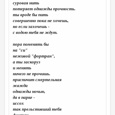
суровая нить
потеряет однажды прочность.
ты вроде бы пить
совершенно пока не хочешь,
но если захочешь -
с водою тебя не ждут.
пора поменять бы
на "си"
неживой "фортран",
а ты заскоруз
и менять
ничего не прочишь.
приспичит смертельная
жажда
однажды ночью,
да в парке -
иссох
так прельстивший тебя