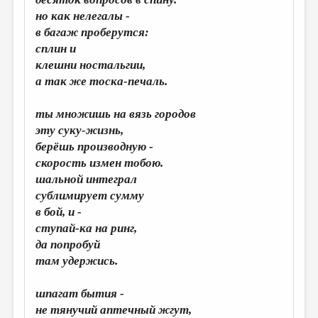
МАЛАЯ ПРОЗА
но как нелегалы -
ЭССЕИСТИКА
в багаж проберутся:
сплин и
ЛИТЕРАТУРОВЕДЕНИЕ
клешни ностальгии,
КУЛЬТУРОВЕДЕНИЕ
а так же тоска-печаль.
ПУБЛИЦИСТИКА
ты множишь на вязь городов
РЕЦЕНЗИРОВАНИЕ
эту суку-жизнь,
берёшь производную -
ЦИКЛЫ ПУБЛИКАЦИЙ
скорость измен тобою.
ТРЕДИАКОВСКИЙ
шальной интеграл
сублимирует сумму
МЕДИА
в бой, и -
ступай-ка на ринг,
ВКОНТАКТЕ
да попробуй
там удержись.
шпагат бытия -
не тянучий аптечный жгут,