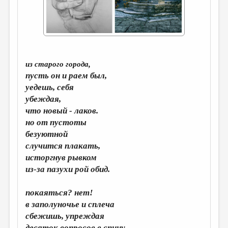
ДАЙДЖЕСТ
ПРОИЗВЕДЕНИЯ
ПЕРЕВОДЫ
из старого города,
КОНКУРСЫ
пусть он и раем был,
ДЕТСКАЯ КОМНАТА
уедешь, себя
убеждая,
КНИЖНАЯ ПОЛКА
что новый - лаков.
ОБЗОР ЛИТЕРАТУРЫ
но от пустоты
безуютной
СТРАНИЦЫ ПАМЯТИ
случится плакать,
исторгнув рывком
ОБЪЯВЛЕНИЯ
из-за пазухи рой обид.
КОЛОНКА РЕДАКТОРА
покаяться? нет!
РЕДКОЛЛЕГИЯ
в заполуночье и сплеча
ОТ РЕДАКЦИИ
сбежишь, упреждая
десяток вопросов в спину.