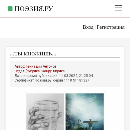
ПОЭЗИЯ.РУ
Вход
Регистрация
ГЛАВНОЕ МЕНЮ
|
ПОЭЗИЯ.РУ
ИЗДАТЕЛЬСТВО
...ты множишь...
ЖАНРЫ
АВТОРЫ
Автор:
Геннадий Антонов
Отдел (рубрика, жанр):
Лирика
КОММЕНТАРИИ
Дата и время публикации: 11.03.2024, 21:25:04
Сертификат Поэзия.ру: серия 1118 № 181327
ЛИТСАЛОН
НОВОСТИ
ПРАВИЛА САЙТА
ОТДЕЛЫ И РУБРИКИ
ИЗБРАННОЕ