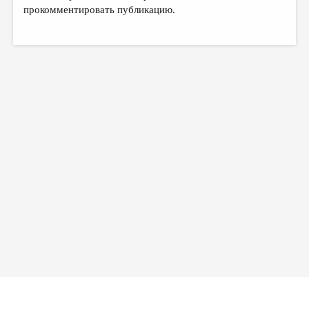
МАЛАЯ ПРОЗА
прокомментировать публикацию.
ЭССЕИСТИКА
ЛИТЕРАТУРОВЕДЕНИЕ
КУЛЬТУРОВЕДЕНИЕ
ПУБЛИЦИСТИКА
РЕЦЕНЗИРОВАНИЕ
ЦИКЛЫ ПУБЛИКАЦИЙ
ТРЕДИАКОВСКИЙ
МЕДИА
ВКОНТАКТЕ