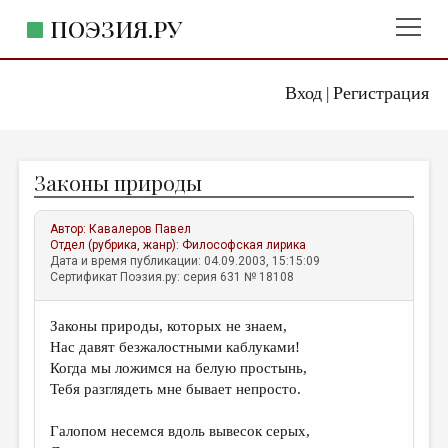
ПОЭЗИЯ.РУ
Вход
Регистрация
ГЛАВНОЕ МЕНЮ
|
ПОЭЗИЯ.РУ
ИЗДАТЕЛЬСТВО
Законы природы
ЖАНРЫ
АВТОРЫ
Автор:
Кавалеров Павел
Отдел (рубрика, жанр):
Философская лирика
КОММЕНТАРИИ
Дата и время публикации: 04.09.2003, 15:15:09
Сертификат Поэзия.ру: серия 631 № 18108
ЛИТСАЛОН
Законы природы, которых не знаем,
НОВОСТИ
Нас давят безжалостными каблуками!
ПРАВИЛА САЙТА
Когда мы ложимся на белую простынь,
Тебя разглядеть мне бывает непросто.
ОТДЕЛЫ И РУБРИКИ
Галопом несемся вдоль вывесок серых,
ИЗБРАННОЕ