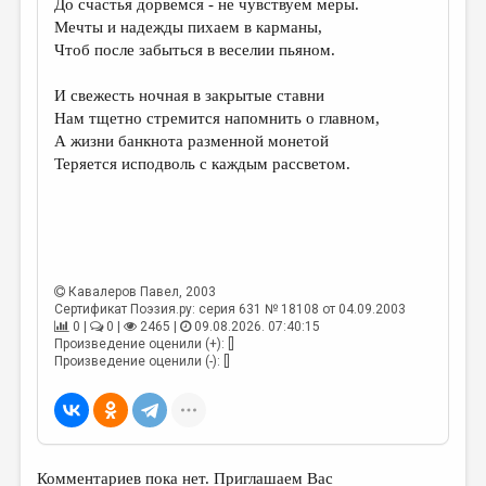
До счастья дорвемся - не чувствуем меры.
Мечты и надежды пихаем в карманы,
ДАЙДЖЕСТ
Чтоб после забыться в веселии пьяном.
ПРОИЗВЕДЕНИЯ
И свежесть ночная в закрытые ставни
ПЕРЕВОДЫ
Нам тщетно стремится напомнить о главном,
А жизни банкнота разменной монетой
КОНКУРСЫ
Теряется исподволь с каждым рассветом.
ДЕТСКАЯ КОМНАТА
КНИЖНАЯ ПОЛКА
ОБЗОР ЛИТЕРАТУРЫ
Кавалеров Павел
, 2003
СТРАНИЦЫ ПАМЯТИ
Сертификат Поэзия.ру: серия 631 № 18108 от 04.09.2003
0 |
0 |
2465 |
09.08.2026. 07:40:15
ОБЪЯВЛЕНИЯ
Произведение оценили (+): []
Произведение оценили (-): []
КОЛОНКА РЕДАКТОРА
РЕДКОЛЛЕГИЯ
ОТ РЕДАКЦИИ
Комментариев пока нет. Приглашаем Вас