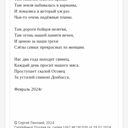
МАЛАЯ ПРОЗА
Там земля набивалась в карманы,
И ломались в который уж раз
ЭССЕИСТИКА
Чьи-то очень надёжные планы.
ЛИТЕРАТУРОВЕДЕНИЕ
Там дороги бойцов нелегки,
КУЛЬТУРОВЕДЕНИЕ
Там огонь нашей памяти вечен,
И ценою за наши грехи
ПУБЛИЦИСТИКА
Слёзы самых прекрасных из женщин.
РЕЦЕНЗИРОВАНИЕ
Нас два года находит свинец,
ЦИКЛЫ ПУБЛИКАЦИЙ
Каждый день просит нашего мяса.
Проступает скалой Осовец
ТРЕДИАКОВСКИЙ
За усталой спиною Донбасса.
МЕДИА
Февраль 2024г
ВКОНТАКТЕ
Сергей Ленский
, 2024
Сертификат Поэзия.ру: серия 1067 № 181030 от 29.02.2024