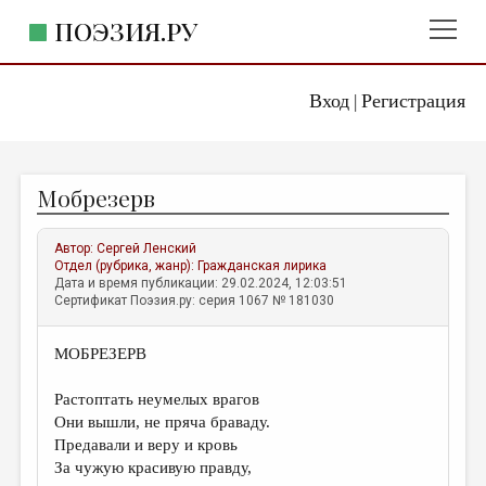
ПОЭЗИЯ.РУ
Вход
Регистрация
ГЛАВНОЕ МЕНЮ
|
ПОЭЗИЯ.РУ
ИЗДАТЕЛЬСТВО
Мобрезерв
ЖАНРЫ
АВТОРЫ
Автор:
Сергей Ленский
Отдел (рубрика, жанр):
Гражданская лирика
КОММЕНТАРИИ
Дата и время публикации: 29.02.2024, 12:03:51
Сертификат Поэзия.ру: серия 1067 № 181030
ЛИТСАЛОН
МОБРЕЗЕРВ
НОВОСТИ
ПРАВИЛА САЙТА
Растоптать неумелых врагов
Они вышли, не пряча браваду.
Предавали и веру и кровь
ОТДЕЛЫ И РУБРИКИ
За чужую красивую правду,
ИЗБРАННОЕ