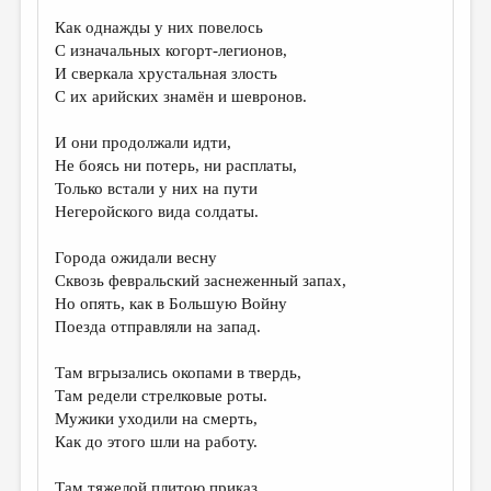
Как однажды у них повелось
ДАЙДЖЕСТ
С изначальных когорт-легионов,
ПРОИЗВЕДЕНИЯ
И сверкала хрустальная злость
С их арийских знамён и шевронов.
ПЕРЕВОДЫ
И они продолжали идти,
КОНКУРСЫ
Не боясь ни потерь, ни расплаты,
ДЕТСКАЯ КОМНАТА
Только встали у них на пути
Негеройского вида солдаты.
КНИЖНАЯ ПОЛКА
Города ожидали весну
ОБЗОР ЛИТЕРАТУРЫ
Сквозь февральский заснеженный запах,
СТРАНИЦЫ ПАМЯТИ
Но опять, как в Большую Войну
Поезда отправляли на запад.
ОБЪЯВЛЕНИЯ
Там вгрызались окопами в твердь,
КОЛОНКА РЕДАКТОРА
Там редели стрелковые роты.
Мужики уходили на смерть,
РЕДКОЛЛЕГИЯ
Как до этого шли на работу.
ОТ РЕДАКЦИИ
Там тяжелой плитою приказ