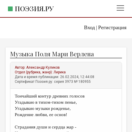
ПОЭЗИЯ.РУ
Вход
Регистрация
ГЛАВНОЕ МЕНЮ
|
ПОЭЗИЯ.РУ
ИЗДАТЕЛЬСТВО
Музыка Поля Мари Верлена
ЖАНРЫ
АВТОРЫ
Автор:
Александр Куликов
Отдел (рубрика, жанр):
Лирика
КОММЕНТАРИИ
Дата и время публикации: 26.02.2024, 12:44:08
Сертификат Поэзия.ру: серия 3973 № 180955
ЛИТСАЛОН
Тончайший контур древних голосов
НОВОСТИ
Угадываю в тихом-тихом пенье,
ПРАВИЛА САЙТА
Угадываю музыки рожденье,
Рождение любви, ее основ!
ОТДЕЛЫ И РУБРИКИ
Страдания души и сердца жар -
ИЗБРАННОЕ