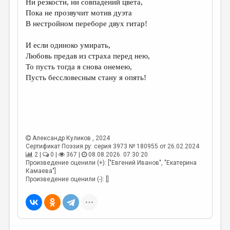
Ни резкости, ни совпадений цвета,
Пока не прозвучит мотив дуэта
ДАЙДЖЕСТ
В нестройном переборе двух гитар!
ПРОИЗВЕДЕНИЯ
И если одиноко умирать,
ПЕРЕВОДЫ
Любовь предав из страха перед нею,
То пусть тогда я снова онемею,
КОНКУРСЫ
Пусть бессловесным стану я опять!
ДЕТСКАЯ КОМНАТА
КНИЖНАЯ ПОЛКА
ОБЗОР ЛИТЕРАТУРЫ
Александр Куликов
, 2024
СТРАНИЦЫ ПАМЯТИ
Сертификат Поэзия.ру: серия 3973 № 180955 от 26.02.2024
2 |
0 |
367 |
08.08.2026. 07:30:20
ОБЪЯВЛЕНИЯ
Произведение оценили (+): ["Евгений Иванов", "Екатерина
Камаева"]
Произведение оценили (-): []
КОЛОНКА РЕДАКТОРА
РЕДКОЛЛЕГИЯ
ОТ РЕДАКЦИИ