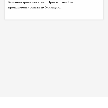
МАЛАЯ ПРОЗА
Комментариев пока нет. Приглашаем Вас
прокомментировать публикацию.
ЭССЕИСТИКА
ЛИТЕРАТУРОВЕДЕНИЕ
КУЛЬТУРОВЕДЕНИЕ
ПУБЛИЦИСТИКА
РЕЦЕНЗИРОВАНИЕ
ЦИКЛЫ ПУБЛИКАЦИЙ
ТРЕДИАКОВСКИЙ
МЕДИА
ВКОНТАКТЕ