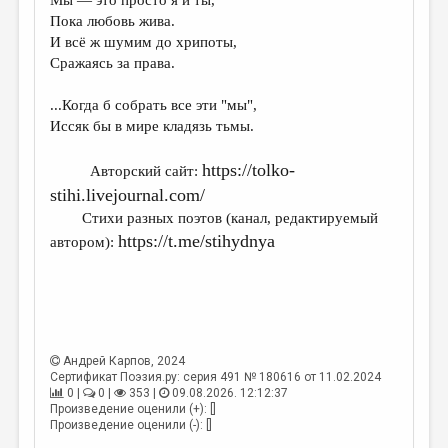
МАЛАЯ ПРОЗА
Пока любовь жива.
ЭССЕИСТИКА
И всё ж шумим до хрипоты,
Сражаясь за права.
ЛИТЕРАТУРОВЕДЕНИЕ
...Когда б собрать все эти "мы",
КУЛЬТУРОВЕДЕНИЕ
Иссяк бы в мире кладязь тьмы.
ПУБЛИЦИСТИКА
https://tolko-
Авторский сайт:
РЕЦЕНЗИРОВАНИЕ
stihi.livejournal.com/
ЦИКЛЫ ПУБЛИКАЦИЙ
Стихи разных поэтов (канал, редактируемый
https://t.me/stihydnya
автором):
ТРЕДИАКОВСКИЙ
МЕДИА
ВКОНТАКТЕ
Андрей Карпов
, 2024
Сертификат Поэзия.ру: серия 491 № 180616 от 11.02.2024
0 |
0 |
353 |
09.08.2026. 12:12:37
Произведение оценили (+): []
Произведение оценили (-): []