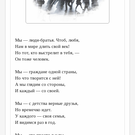
ДАЙДЖЕСТ
ПРОИЗВЕДЕНИЯ
ПЕРЕВОДЫ
­­­Мы — люди-братья. Чтоб, любя,
КОНКУРСЫ
Нам в мире длить свой век!
ДЕТСКАЯ КОМНАТА
Но тот, кто выстрелит в тебя, —
Он тоже человек.
КНИЖНАЯ ПОЛКА
Мы — граждане одной страны,
ОБЗОР ЛИТЕРАТУРЫ
Но что творится с ней!
СТРАНИЦЫ ПАМЯТИ
А мы глядим со стороны,
И каждый — со своей.
ОБЪЯВЛЕНИЯ
Мы — с детства верные друзья,
КОЛОНКА РЕДАКТОРА
Но времечко идет.
РЕДКОЛЛЕГИЯ
У каждого — своя семья,
И видимся раз в год.
ОТ РЕДАКЦИИ
Мы — это просто я и ты,