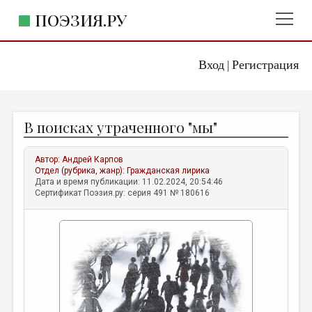
ПОЭЗИЯ.РУ
Вход
Регистрация
ГЛАВНОЕ МЕНЮ
|
ПОЭЗИЯ.РУ
ИЗДАТЕЛЬСТВО
В поисках утраченного "мы"
ЖАНРЫ
АВТОРЫ
Автор:
Андрей Карпов
Отдел (рубрика, жанр):
Гражданская лирика
КОММЕНТАРИИ
Дата и время публикации: 11.02.2024, 20:54:46
Сертификат Поэзия.ру: серия 491 № 180616
ЛИТСАЛОН
НОВОСТИ
ПРАВИЛА САЙТА
ОТДЕЛЫ И РУБРИКИ
ИЗБРАННОЕ