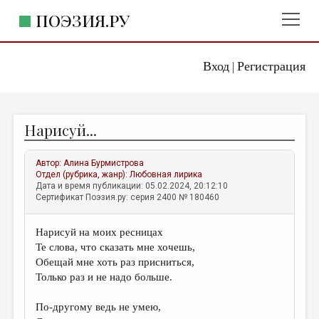
ПОЭЗИЯ.РУ
Вход
Регистрация
ГЛАВНОЕ МЕНЮ
|
ПОЭЗИЯ.РУ
ИЗДАТЕЛЬСТВО
Нарисуй...
ЖАНРЫ
АВТОРЫ
Автор:
Алина Бурмистрова
Отдел (рубрика, жанр):
Любовная лирика
КОММЕНТАРИИ
Дата и время публикации: 05.02.2024, 20:12:10
Сертификат Поэзия.ру: серия 2400 № 180460
ЛИТСАЛОН
Нарисуй на моих ресницах
НОВОСТИ
Те слова, что сказать мне хочешь,
ПРАВИЛА САЙТА
Обещай мне хоть раз присниться,
Только раз и не надо больше.
ОТДЕЛЫ И РУБРИКИ
По-другому ведь не умею,
ИЗБРАННОЕ