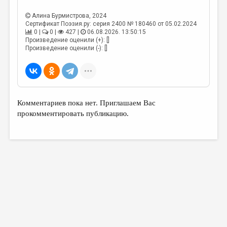
МАЛАЯ ПРОЗА
Алина Бурмистрова
, 2024
ЭССЕИСТИКА
Сертификат Поэзия.ру: серия 2400 № 180460 от 05.02.2024
0 |
0 |
427 |
06.08.2026. 13:50:15
ЛИТЕРАТУРОВЕДЕНИЕ
Произведение оценили (+): []
Произведение оценили (-): []
КУЛЬТУРОВЕДЕНИЕ
ПУБЛИЦИСТИКА
РЕЦЕНЗИРОВАНИЕ
Комментариев пока нет. Приглашаем Вас
ЦИКЛЫ ПУБЛИКАЦИЙ
прокомментировать публикацию.
ТРЕДИАКОВСКИЙ
МЕДИА
ВКОНТАКТЕ