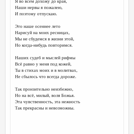
Я во всем дохожу до края,
Наши нервы я пожалею,
ДАЙДЖЕСТ
И поэтому отпускаю.
ПРОИЗВЕДЕНИЯ
Это наше осеннее лето
ПЕРЕВОДЫ
Нарисуй на моих ресницах,
Мы не сбудемся в жизни этой,
КОНКУРСЫ
Но когда-нибудь повторимся.
ДЕТСКАЯ КОМНАТА
Наших судеб и мыслей рифмы
КНИЖНАЯ ПОЛКА
Всё равно у меня под кожей,
Ты в стихах моих и в молитвах,
ОБЗОР ЛИТЕРАТУРЫ
Не сбылось что всегда дороже.
СТРАНИЦЫ ПАМЯТИ
Так пронзительно неизбежно,
ОБЪЯВЛЕНИЯ
Но на всё, милый, воля Божья.
Эта чувственность, эта нежность
КОЛОНКА РЕДАКТОРА
Так прекрасны и невозможны.
РЕДКОЛЛЕГИЯ
ОТ РЕДАКЦИИ