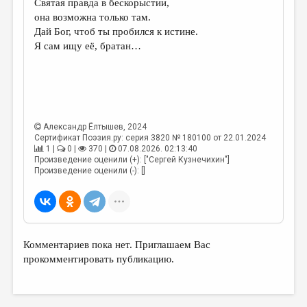
Святая правда в бескорыстии,
она возможна только там.
ДАЙДЖЕСТ
Дай Бог, чтоб ты пробился к истине.
ПРОИЗВЕДЕНИЯ
Я сам ищу её, братан…
ПЕРЕВОДЫ
КОНКУРСЫ
ДЕТСКАЯ КОМНАТА
Александр Ёлтышев
, 2024
Сертификат Поэзия.ру: серия 3820 № 180100 от 22.01.2024
КНИЖНАЯ ПОЛКА
1 |
0 |
370 |
07.08.2026. 02:13:40
Произведение оценили (+): ["Сергей Кузнечихин"]
ОБЗОР ЛИТЕРАТУРЫ
Произведение оценили (-): []
СТРАНИЦЫ ПАМЯТИ
ОБЪЯВЛЕНИЯ
КОЛОНКА РЕДАКТОРА
Комментариев пока нет. Приглашаем Вас
прокомментировать публикацию.
РЕДКОЛЛЕГИЯ
ОТ РЕДАКЦИИ