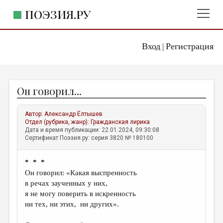
ПОЭЗИЯ.РУ
Вход
Регистрация
ГЛАВНОЕ МЕНЮ
|
ПОЭЗИЯ.РУ
ИЗДАТЕЛЬСТВО
Он говорил...
ЖАНРЫ
АВТОРЫ
Автор:
Александр Ёлтышев
Отдел (рубрика, жанр):
Гражданская лирика
КОММЕНТАРИИ
Дата и время публикации: 22.01.2024, 09:30:08
Сертификат Поэзия.ру: серия 3820 № 180100
ЛИТСАЛОН
* * *
НОВОСТИ
Он говорил: «Какая выспренность
ПРАВИЛА САЙТА
в речах заученных у них,
я не могу поверить в искренность
ни тех, ни этих, ни других».
ОТДЕЛЫ И РУБРИКИ
ИЗБРАННОЕ