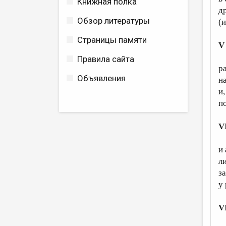
Книжная полка
д
Обзор литературы
(и
Страницы памяти
V
Правила сайта
р
Объявления
н
и,
п
V
и
л
з
у
V