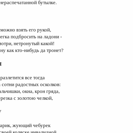
 нераспечатанной бутылке.
 можно взять его рукой,
легка подбросить на ладони -
мотри, нетронутый какой!
 ну как кто-нибудь да тронет?
I
 разлетится все тогда
а сотни радостных осколков:
альчишки, окна, крон гряда,
ерезка с золотою челкой,
V
тарик, жующий чебурек
 своей коляске инвалидной,