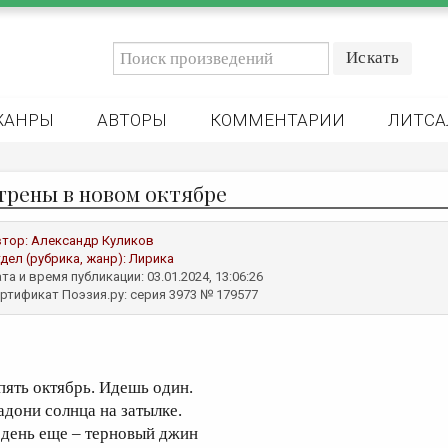
ЖАНРЫ
АВТОРЫ
КОММЕНТАРИИ
ЛИТСА
трены в новом октябре
втор:
Александр Куликов
дел (рубрика, жанр):
Лирика
та и время публикации: 03.01.2024, 13:06:26
ртификат Поэзия.ру: серия 3973 № 179577
пять октябрь. Идешь один.
адони солнца на затылке.
 день еще – терновый джин