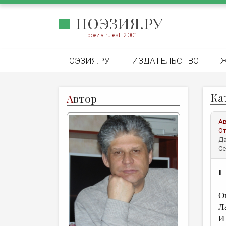
ПОЭЗИЯ.РУ
poezia.ru est. 2001
ПОЭЗИЯ.РУ
ИЗДАТЕЛЬСТВО
Ка
А
втор
А
От
Да
Се
I
О
Л
И