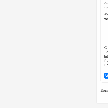
и
на
вс
то
Се
Пр
Пр
Ком