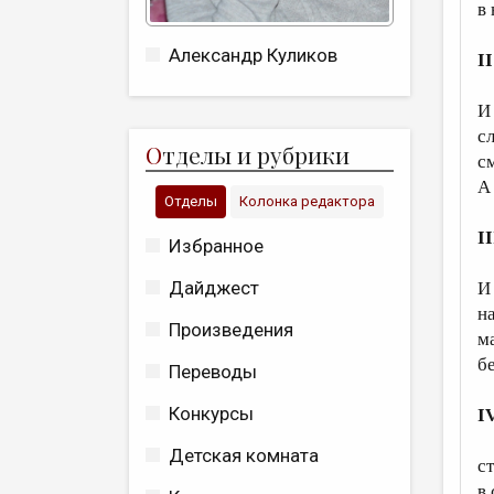
в
Александр Куликов
II
И
с
О
тделы и рубрики
с
А
Отделы
Колонка редактора
II
Избранное
Дайджест
И
н
Произведения
м
б
Переводы
Конкурсы
I
Детская комната
с
в