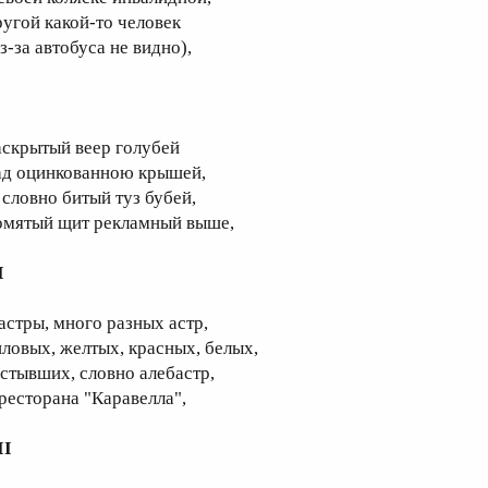
ругой какой-то человек
з-за автобуса не видно),
аскрытый веер голубей
ад оцинкованною крышей,
 словно битый туз бубей,
омятый щит рекламный выше,
I
 астры, много разных астр,
иловых, желтых, красных, белых,
астывших, словно алебастр,
 ресторана "Каравелла",
II