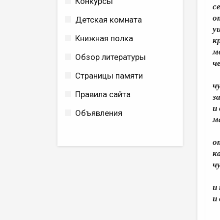
Конкурсы
с
о
Детская комната
у
Книжная полка
к
м
Обзор литературы
ч
Страницы памяти
ч
Правила сайта
з
и
Объявления
м
о
к
ч
и
и