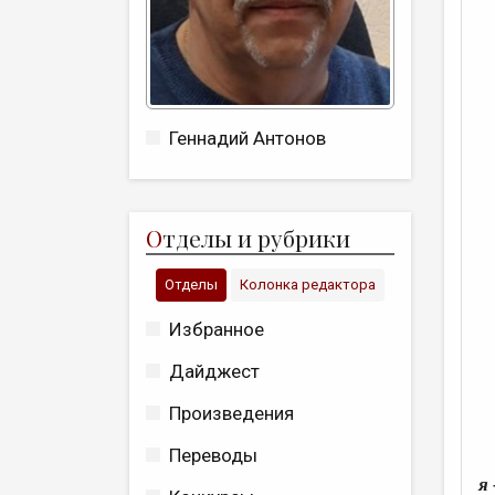
Геннадий Антонов
О
тделы и рубрики
Отделы
Колонка редактора
Избранное
Дайджест
Произведения
Переводы
я 