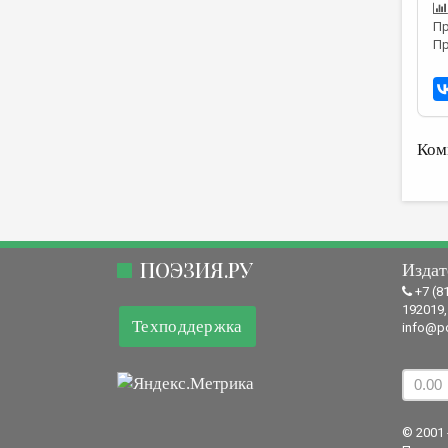
Пр
Пр
Ком
ПОЭЗИЯ.РУ
Издат
+7 (8
192019,
Техподдержка
info@po
© 2001 