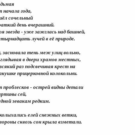
едьмая
т начала года,
шёл сочельный
раткий день вчерашний.
оя звезда - уже зажглась над башней,
етырнадцать лучей в её природе.
у, засновала тень меж улиц вольно,
аглядывая в двери храмов местных,
 всякий раз подсвечивая крест на
акушке прицерковной колокольни.
т проблесков - острей видны детали
артины сей,
удной зевакам редким.
 колыхались елей снежных ветки,
 вороны сквозь сон крыла взметали.