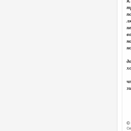
я
т
п
л
н
в
на
н
д
х
ч
з
Се