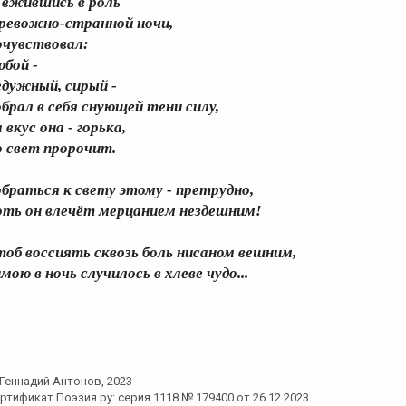
, вжившись в роль
ревожно-странной ночи,
очувствовал:
юбой -
едужный, сирый -
обрал в себя снующей тени силу,
 вкус она - горька,
о свет пророчит.
обраться к свету этому - претрудно,
оть он влечёт мерцанием нездешним!
тоб воссиять сквозь боль нисаном вешним,
имою в ночь случилось в хлеве чудо...
Геннадий Антонов
, 2023
ртификат Поэзия.ру: серия 1118 № 179400 от 26.12.2023