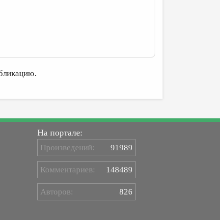
бликацию.
На портале:
Произведений:
91989
Комментариев:
148489
Авторов:
826