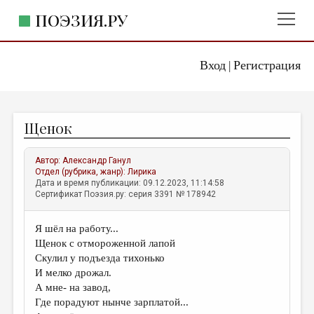
ПОЭЗИЯ.РУ
Вход
Регистрация
ГЛАВНОЕ МЕНЮ
|
ПОЭЗИЯ.РУ
ИЗДАТЕЛЬСТВО
Щенок
ЖАНРЫ
АВТОРЫ
Автор:
Александр Ганул
Отдел (рубрика, жанр):
Лирика
КОММЕНТАРИИ
Дата и время публикации: 09.12.2023, 11:14:58
Сертификат Поэзия.ру: серия 3391 № 178942
ЛИТСАЛОН
Я шёл на работу...
НОВОСТИ
Щенок с отмороженной лапой
ПРАВИЛА САЙТА
Скулил у подъезда тихонько
И мелко дрожал.
А мне- на завод,
ОТДЕЛЫ И РУБРИКИ
Где порадуют нынче зарплатой...
ИЗБРАННОЕ