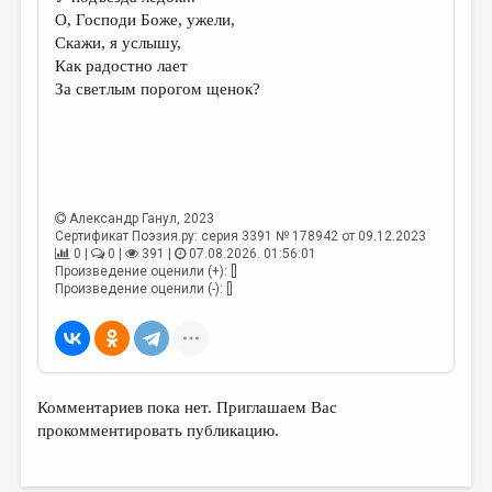
МАЛАЯ ПРОЗА
О, Господи Боже, ужели,
Скажи, я услышу,
ЭССЕИСТИКА
Как радостно лает
ЛИТЕРАТУРОВЕДЕНИЕ
За светлым порогом щенок?
КУЛЬТУРОВЕДЕНИЕ
ПУБЛИЦИСТИКА
РЕЦЕНЗИРОВАНИЕ
Александр Ганул
, 2023
ЦИКЛЫ ПУБЛИКАЦИЙ
Сертификат Поэзия.ру: серия 3391 № 178942 от 09.12.2023
0 |
0 |
391 |
07.08.2026. 01:56:01
Произведение оценили (+): []
ТРЕДИАКОВСКИЙ
Произведение оценили (-): []
МЕДИА
ВКОНТАКТЕ
Комментариев пока нет. Приглашаем Вас
прокомментировать публикацию.