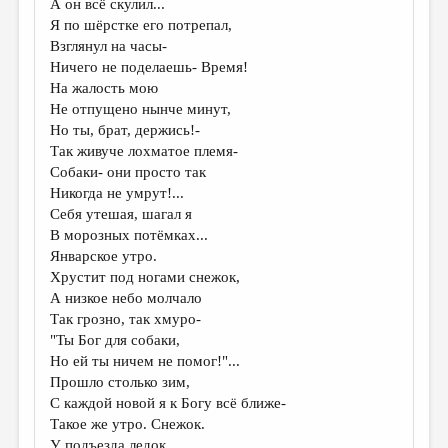
А он всё скулил...
Я по шёрстке его потрепал,
ДАЙДЖЕСТ
Взглянул на часы-
ПРОИЗВЕДЕНИЯ
Ничего не поделаешь- Время!
На жалость мою
ПЕРЕВОДЫ
Не отпущено нынче минут,
Но ты, брат, держись!-
КОНКУРСЫ
Так живуче лохматое племя-
ДЕТСКАЯ КОМНАТА
Собаки- они просто так
Никогда не умрут!...
КНИЖНАЯ ПОЛКА
Себя утешая, шагал я
В морозных потёмках...
ОБЗОР ЛИТЕРАТУРЫ
Январское утро.
СТРАНИЦЫ ПАМЯТИ
Хрустит под ногами снежок,
А низкое небо молчало
ОБЪЯВЛЕНИЯ
Так грозно, так хмуро-
"Ты Бог для собаки,
КОЛОНКА РЕДАКТОРА
Но ей ты ничем не помог!"...
Прошло столько зим,
РЕДКОЛЛЕГИЯ
С каждой новой я к Богу всё ближе-
ОТ РЕДАКЦИИ
Такое же утро. Снежок.
У подъезда ледок...