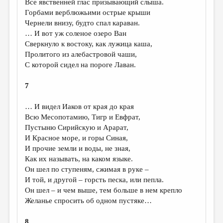
Все явственней глас призывающий слыша.
Горбами верблюжьими острые крыши
Чернели внизу, будто спал караван.
… И вот уж соленое озеро Ван
Сверкнуло к востоку, как лужица каша,
Пролитого из алебастровой чаши,
С которой сидел на пороге Лаван.
7
… И видел Иаков от края до края
Всю Месопотамию, Тигр и Евфрат,
Пустыню Сирийскую и Арарат,
И Красное море, и горы Синая,
И прочие земли и воды, не зная,
Как их называть, на каком языке.
Он шел по ступеням, сжимая в руке –
И той, и другой – горсть песка, или пепла.
Он шел – и чем выше, тем больше в нем крепло
Желанье спросить об одном пустяке…
8