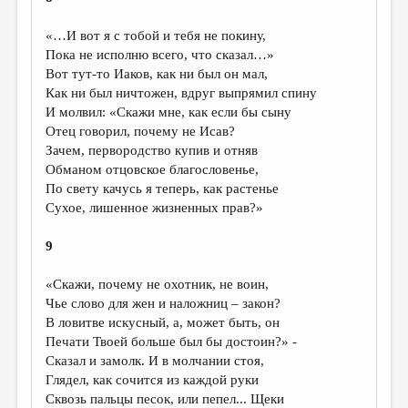
«…И вот я с тобой и тебя не покину,
Пока не исполню всего, что сказал…»
Вот тут-то Иаков, как ни был он мал,
Как ни был ничтожен, вдруг выпрямил спину
И молвил: «Скажи мне, как если бы сыну
Отец говорил, почему не Исав?
Зачем, первородство купив и отняв
Обманом отцовское благословенье,
По свету качусь я теперь, как растенье
Сухое, лишенное жизненных прав?»
9
«Скажи, почему не охотник, не воин,
Чье слово для жен и наложниц – закон?
В ловитве искусный, а, может быть, он
Печати Твоей больше был бы достоин?» -
Сказал и замолк. И в молчании стоя,
Глядел, как сочится из каждой руки
Сквозь пальцы песок, или пепел... Щеки