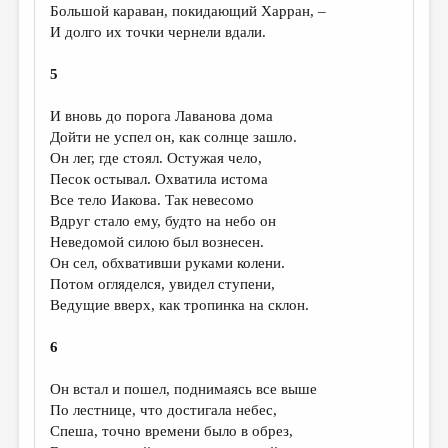
Большой караван, покидающий Харран, –
И долго их точки чернели вдали.
5
И вновь до порога Лаванова дома
Дойти не успел он, как солнце зашло.
Он лег, где стоял. Остужая чело,
Песок остывал. Охватила истома
Все тело Иакова. Так невесомо
Вдруг стало ему, будто на небо он
Неведомой силою был вознесен.
Он сел, обхвативши руками колени.
Потом огляделся, увидел ступени,
Ведущие вверх, как тропинка на склон.
6
Он встал и пошел, поднимаясь все выше
По лестнице, что достигала небес,
Спеша, точно времени было в обрез,