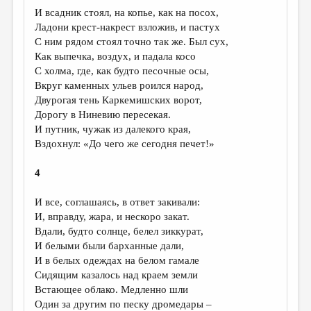
МАЛАЯ ПРОЗА
И всадник стоял, на копье, как на посох,
Ладони крест-накрест взложив, и пастух
ЭССЕИСТИКА
С ним рядом стоял точно так же. Был сух,
ЛИТЕРАТУРОВЕДЕНИЕ
Как выпечка, воздух, и падала косо
С холма, где, как будто песочные осы,
КУЛЬТУРОВЕДЕНИЕ
Вкруг каменных ульев роился народ,
Двурогая тень Каркемишских ворот,
ПУБЛИЦИСТИКА
Дорогу в Ниневию пересекая.
РЕЦЕНЗИРОВАНИЕ
И путник, чужак из далекого края,
Вздохнул: «До чего же сегодня печет!»
ЦИКЛЫ ПУБЛИКАЦИЙ
4
ТРЕДИАКОВСКИЙ
МЕДИА
И все, соглашаясь, в ответ закивали:
И, вправду, жара, и нескоро закат.
ВКОНТАКТЕ
Вдали, будто солнце, белел зиккурат,
И белыми были барханные дали,
И в белых одеждах на белом гамале
Сидящим казалось над краем земли
Встающее облако. Медленно шли
Один за другим по песку дромедары –