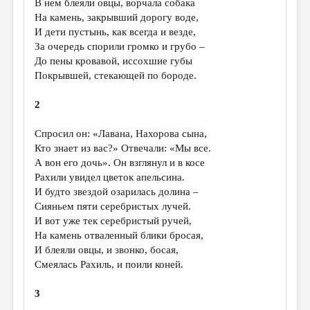
В нем блеяли овцы, ворчала собака
На камень, закрывший дорогу воде,
ДАЙДЖЕСТ
И дети пустынь, как всегда и везде,
ПРОИЗВЕДЕНИЯ
За очередь спорили громко и грубо –
До пены кровавой, иссохшие губы
ПЕРЕВОДЫ
Покрывшей, стекающей по бороде.
КОНКУРСЫ
2
ДЕТСКАЯ КОМНАТА
Спросил он: «Лавана, Нахорова сына,
КНИЖНАЯ ПОЛКА
Кто знает из вас?» Отвечали: «Мы все.
А вон его дочь». Он взглянул и в косе
ОБЗОР ЛИТЕРАТУРЫ
Рахили увидел цветок апельсина.
СТРАНИЦЫ ПАМЯТИ
И будто звездой озарилась долина –
Сияньем пяти серебристых лучей.
ОБЪЯВЛЕНИЯ
И вот уже тек серебристый ручей,
На камень отваленный блики бросая,
КОЛОНКА РЕДАКТОРА
И блеяли овцы, и звонко, босая,
Смеялась Рахиль, и поили коней.
РЕДКОЛЛЕГИЯ
ОТ РЕДАКЦИИ
3