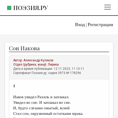
ПОЭЗИЯ.РУ
Вход
Регистрация
ГЛАВНОЕ МЕНЮ
|
ПОЭЗИЯ.РУ
ИЗДАТЕЛЬСТВО
Сон Иакова
ЖАНРЫ
АВТОРЫ
Автор:
Александр Куликов
Отдел (рубрика, жанр):
Лирика
КОММЕНТАРИИ
Дата и время публикации: 12.11.2023, 11:10:11
Сертификат Поэзия.ру: серия 3973 № 178296
ЛИТСАЛОН
1
НОВОСТИ
ПРАВИЛА САЙТА
Иаков увидел Рахиль и заплакал.
Увидел во сне. И заплакал во сне.
И, будто слезами омытый, ясней
ОТДЕЛЫ И РУБРИКИ
Стал сон, окруженный остатками мрака.
ИЗБРАННОЕ