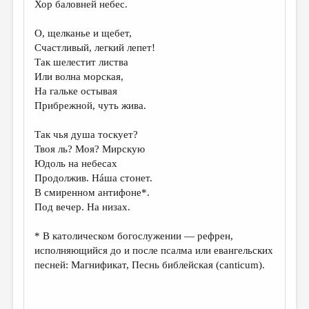
Хор баловней небес.
ДАЙДЖЕСТ
О, щелканье и щебет,
ПРОИЗВЕДЕНИЯ
Счастливый, легкий лепет!
Так шелестит листва
ПЕРЕВОДЫ
Или волна морская,
На гальке остывая
КОНКУРСЫ
Прибрежной, чуть жива.
ДЕТСКАЯ КОМНАТА
Так чья душа тоскует?
КНИЖНАЯ ПОЛКА
Твоя ль? Моя? Мирскую
Юдоль на небесах
ОБЗОР ЛИТЕРАТУРЫ
Продолжив. Нáша стонет.
СТРАНИЦЫ ПАМЯТИ
В смиренном антифоне*.
Под вечер. На низах.
ОБЪЯВЛЕНИЯ
* В католическом богослужении — рефрен,
КОЛОНКА РЕДАКТОРА
исполняющийся до и после псалма или евангельских
РЕДКОЛЛЕГИЯ
песней: Магнификат, Песнь библейская (canticum).
ОТ РЕДАКЦИИ