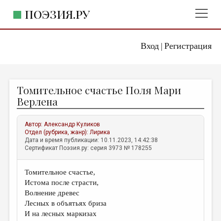
ПОЭЗИЯ.РУ
Вход
Регистрация
ГЛАВНОЕ МЕНЮ
|
ПОЭЗИЯ.РУ
ИЗДАТЕЛЬСТВО
Томительное счастье Поля Мари
ЖАНРЫ
Верлена
АВТОРЫ
Автор:
Александр Куликов
КОММЕНТАРИИ
Отдел (рубрика, жанр):
Лирика
Дата и время публикации: 10.11.2023, 14:42:38
ЛИТСАЛОН
Сертификат Поэзия.ру: серия 3973 № 178255
НОВОСТИ
Томительное счастье,
ПРАВИЛА САЙТА
Истома после страсти,
Волнение древес
ОТДЕЛЫ И РУБРИКИ
Лесных в объятьях бриза
И на лесных маркизах
ИЗБРАННОЕ