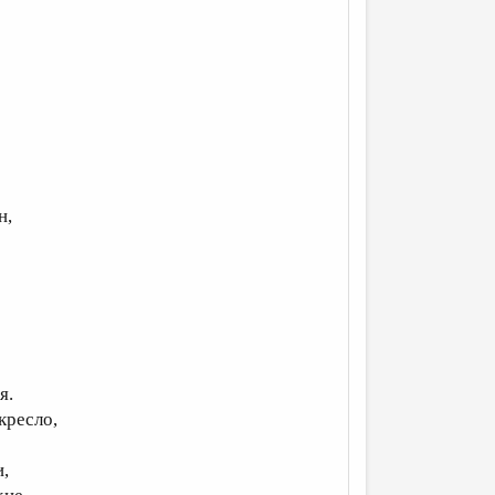
н,
я.
кресло,
,