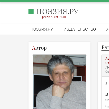
ПОЭЗИЯ.РУ
poezia.ru est. 2001
ПОЭЗИЯ.РУ
ИЗДАТЕЛЬСТВО
Рэ
А
втор
А
От
Да
Се
I
В
н
п