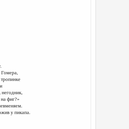
.
 Гомера,
о тропинке
ли
, негодник,
 на фиг?»
невменяем.
ожив у пикапа.