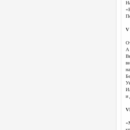
Н
«
П
V
О
А
В
в
н
Б
У
И
и
V
«
к