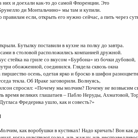
а них и доехали как-то до самой Флоренции. Это
Брунелло ди Монтальчино» мы там и купили.
о правилам если, открыть его нужно сейчас, а пить через сут
ткрыли. Бутылку поставили в кухне на полку до завтра.
 сами в столовой расположились компанией дружной.
кус стейка на гриле со вкусом «Бурбона» из бочки дубовой,
нутри обожженной, соединился. Глядела сквозь окна
а пиршество осень, одетая ярко и броско в шифон разноцвет
еседа текла. Об Ираке заговорили. Волнуясь,
илсон спросил: «Почему мы молчим? Почему не возвысим с
ль время великих глашатаев – Пабло Неруды, Ахматовой, То
 Дугласа Фредерика ушло, как и совесть?»
I
Молчим, как воробушки в кустиках! Надо кричать! Вон как д
ричат, когда чувствуют голод, иль жажду, иль несправедливос