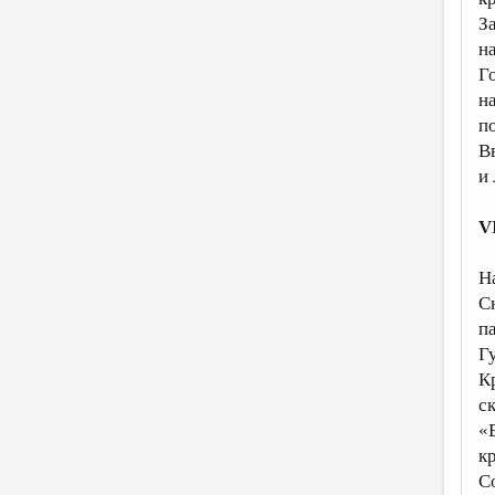
З
н
Г
н
п
Вв
и
V
Н
С
п
Г
К
с
«
к
С