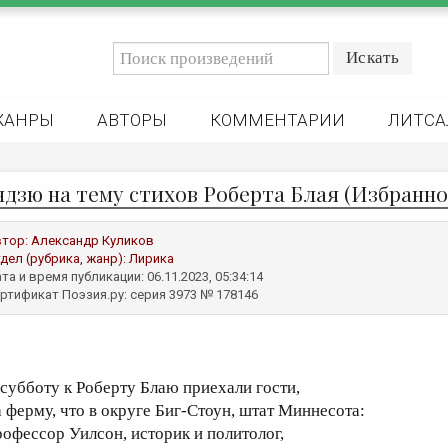
ЖАНРЫ
АВТОРЫ
КОММЕНТАРИИ
ЛИТСА
ндзю на тему стихов Роберта Блая (Избранно
втор:
Александр Куликов
дел (рубрика, жанр):
Лирика
та и время публикации: 06.11.2023, 05:34:14
ртификат Поэзия.ру: серия 3973 № 178146
 субботу к Роберту Блаю приехали гости,
а ферму, что в округе Биг-Стоун, штат Миннесота:
рофессор Уилсон, историк и политолог,