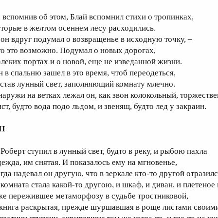
, вспомнив об этом, Блай вспомнил стихи о тропинках,
оторые в желтом осеннем лесу расходились.
 он вдруг подумал о возвращенье в исходную точку, –
то это возможно. Подумал о новых дорогах,
алеких портах и о новой, еще не изведанной жизни.
н в спальню зашел в это время, чтоб переодеться,
астав лунный свет, заполняющий комнату млечно.
наружи на ветках лежал он, как звон колокольный, торжестве
ист, будто вода подо льдом, и звенящ, будто лед у закраин.
II
 Роберт ступил в лунный свет, будто в реку, и рыбою пахла
дежда, им снятая. И показалось ему на мгновенье,
огда надевал он другую, что в зеркале кто-то другой отразилс
 комната стала какой-то другою, и шкаф, и диван, и плетеное 
же пережившее метаморфозу в судьбе тростниковой,
 книга раскрытая, прежде шуршавшая в роще листами своими