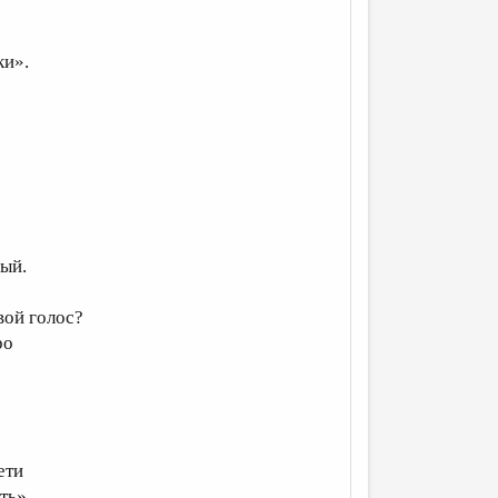
ки».
ный.
вой голос?
ро
ети
ть».