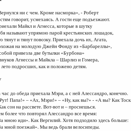
Вернулся ни с чем. Кроме насморка», - Роберт
остям говорит, усмехаясь. А гости еще подъезжают.
риехали Майкл и Агнесса, которые в шутку
ебя называют упрямою парой крестьянских лошадок,
о тянут и тянут повозку. Приехала дочь их, Агата,
охожая на молодую Джейн Фонду из «Барбареллы»,
 собой привезла две бутылки «Бурбона»
 внуков Агнессы и Майкла – Шарлиз и Гомера,
а лето подросших, как и положено детям.
V
а час до обеда приехала Мэри, а с ней Алессандро, конечно.
 Рут! Папа!» – «Ах, Мэри!» – «Ну, как вы?» - «А вы? Как Тоск
Как сон на рассвете. Вот-вот и – проснешься.
ем более что повторял Алессандро все время:
За мною иди». Как Вергилий. Хотя подходило здесь больше:
За мной поезжай». Мы ведь брали велосипеды.