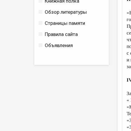
Книжная полка
Обзор литературы
«
г
Страницы памяти
П
с
Правила сайта
чт
Объявления
п
с
и
з
I
З
«
«
Т
«
«