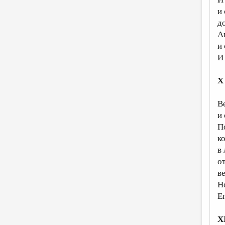
и
д
А
и
И
X
В
и
П
к
в
о
в
Н
Е
X