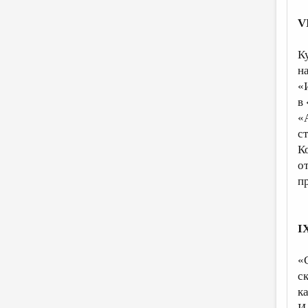
V
К
н
«
в
«
с
К
о
п
I
«
с
к
И