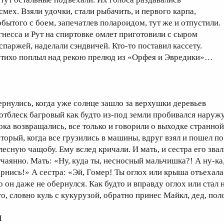
 смех. Взяли удочки, стали рыбачить, и первого карпа,
обытого с боем, запечатлев полароидом, тут же и отпустили.
гнесса и Рут на спиртовке омлет приготовили с сыром
 спаржей, наделали сэндвичей. Кто-то поставил кассету.
 тихо поплыл над рекою прелюд из «Орфея и Эвредики»…
ернулись, когда уже солнце зашло за верхушки деревьев
 отблеск багровый как будто из-под земли пробивался наружу
ока возвращались, все только и говорили о выходке странной
оторый, когда все грузились в машины, вдруг взял и пошел п
 лесную чащобу. Ему вслед кричали. И мать, и сестра его зва
тчаянно. Мать: «Ну, куда ты, несносный мальчишка?! А ну-ка
ернись!» А сестра: «Эй, Гомер! Ты оглох или крыша отъехала
о он даже не обернулся. Как будто и вправду оглох или стал 
го, словно куль с кукурузой, обратно принес Майкл, дед, пол
I