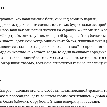
III
урчавые, как вавилонские боги, они над землею парили,
ад лесом, где красные сосны стояли, как будто полки ассирий
И все-таки как эти парни похожи на саранчу!» - произнес Ал
 «Стар трибьюн» загубником черной бриаровой трубочки ты
А знаете, друг мой, когда одиночка-кобылка, живущая тихой
тановится стадною и агрессивною саранчою? – спросил зятя Р
огда ей жратвы не хватает. Тогда-то одни начинают сородиче
т хищных сородичей бегством спасаться, и тоже становятся 
рожорливой тварью, восьмою египетской казнью, п
X
Смерть – высшая степень свободы, штампованной траками та
казал Алессандро, датч-микстом своим затянувшись. Дымок 
ак белая бабочка, с трубочной чаши вспорхнул и растаял.
 тут остальные подъехали. Их голоса раздавались