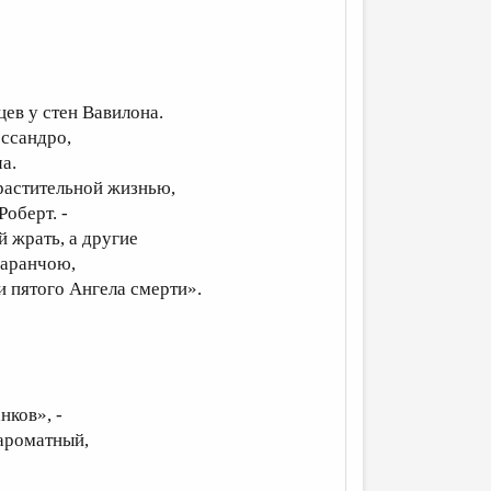
цев у стен Вавилона.
ессандро,
ча.
 растительной жизнью,
оберт. -
й жрать, а другие
саранчою,
осланцами пятого Ангела смерти».
нков», -
ароматный,