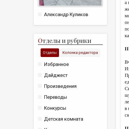
а
же
Александр Куликов
м
он
п
к
О
тделы и рубрики
II
Отделы
Колонка редактора
В
Избранное
И
Дайджест
П
е
Произведения
С
ш
Переводы
л
Конкурсы
в 
с
Детская комната
II