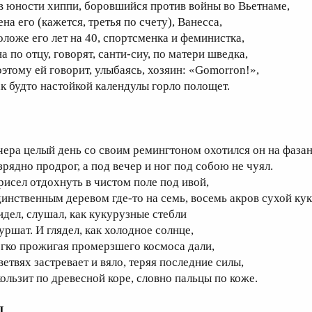
 в юности хиппи, боровшийся против войны во Вьетнаме,
на его (кажется, третья по счету), Ванесса,
оложе его лет на 40, спортсменка и феминистка,
а по отцу, говорят, санти-сиу, по матери шведка,
оэтому ей говорит, улыбаясь, хозяин: «Gomorron!»,
ак будто настойкой календулы горло полощет.
чера целый день со своим ремингтоном охотился он на фазан
зрядно продрог, а под вечер и ног под собою не чуял.
рисел отдохнуть в чистом поле под ивой,
динственным деревом где-то на семь, восемь акров сухой ку
идел, слушал, как кукурузные стебли
уршат. И глядел, как холодное солнце,
егко прожигая промерзшего космоса дали,
ветвях застревает и вяло, теряя последние силы,
кользит по древесной коре, словно пальцы по коже.
I