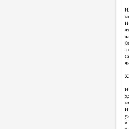
И
к
И
ч
д
О
з
С
ч
X
И
о
к
И
у
и