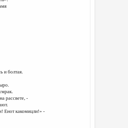
амя
ь и болтая.
сыро.
умрак.
а рассвете, -
ают.
и! Енот какомицли!» -