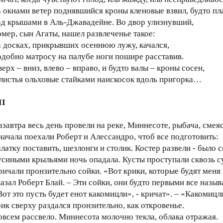
а окнами ветер поднявшийся кроны кленовые взвил, будто пл
ад крышами в Аль-Джавадейне. Во двор улизнувший,
омер, сын Агаты, нашел развлеченье такое:
а досках, прикрывших осеннюю лужу, качался,
одобно матросу на палубе ноги пошире расставив.
ерх – вниз, влево – вправо, и будто валы – кроны сосен,
 листья ольховые стайками наискосок вдоль пригорка…
II
азавтра весь день провели на реке, Миннесоте, рыбача, смеяс
начала поехали Роберт и Алессандро, чтоб все подготовить:
алатку поставить, шезлонги и столик. Костер развели - было 
усиными крыльями ночь опадала. Кусты проступали сквозь с
ричали пронзительно сойки. «Вот крики, которые будят меня н
казал Роберт Блай. – Эти сойки, они будто первыми все назыв
Вот это пусть будет енот какомицли», - кричат». – «Какомицл
рик сверху раздался пронзительно, как откровенье.
овсем рассвело. Миннесота молочно текла, облака отражая.