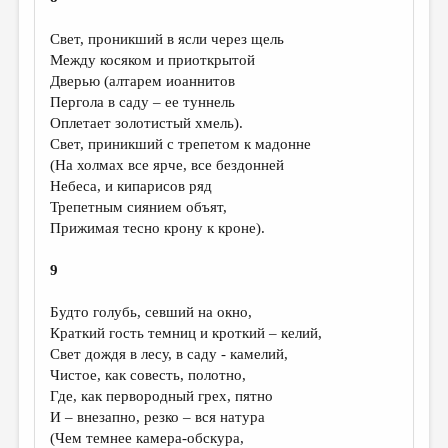
Свет, проникший в ясли через щель
Между косяком и приоткрытой
Дверью (алтарем иоаннитов
Пергола в саду – ее туннель
Оплетает золотистый хмель).
Свет, приникший с трепетом к мадонне
(На холмах все ярче, все бездонней
Небеса, и кипарисов ряд
Трепетным сиянием объят,
Прижимая тесно крону к кроне).
9
Будто голубь, севший на окно,
Краткий гость темниц и кроткий – келий,
Свет дождя в лесу, в саду - камелий,
Чистое, как совесть, полотно,
Где, как первородный грех, пятно
И – внезапно, резко – вся натура
(Чем темнее камера-обскура,