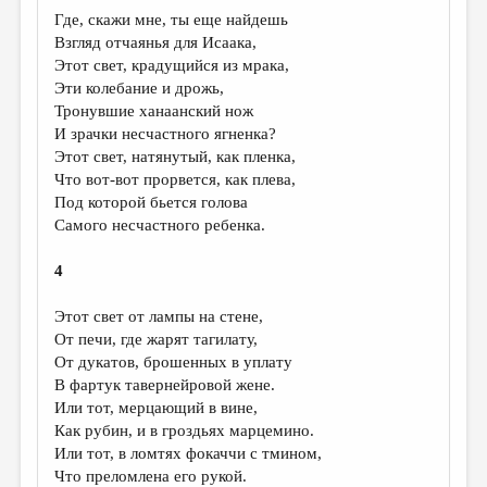
МАЛАЯ ПРОЗА
Где, скажи мне, ты еще найдешь
Взгляд отчаянья для Исаака,
ЭССЕИСТИКА
Этот свет, крадущийся из мрака,
ЛИТЕРАТУРОВЕДЕНИЕ
Эти колебание и дрожь,
Тронувшие ханаанский нож
КУЛЬТУРОВЕДЕНИЕ
И зрачки несчастного ягненка?
Этот свет, натянутый, как пленка,
ПУБЛИЦИСТИКА
Что вот-вот прорвется, как плева,
РЕЦЕНЗИРОВАНИЕ
Под которой бьется голова
Самого несчастного ребенка.
ЦИКЛЫ ПУБЛИКАЦИЙ
4
ТРЕДИАКОВСКИЙ
МЕДИА
Этот свет от лампы на стене,
От печи, где жарят тагилату,
ВКОНТАКТЕ
От дукатов, брошенных в уплату
В фартук тавернейровой жене.
Или тот, мерцающий в вине,
Как рубин, и в гроздьях марцемино.
Или тот, в ломтях фокаччи с тмином,
Что преломлена его рукой.