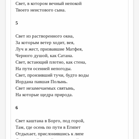
Свет, в котором вечный непокой
Твоего неистового сына.
5
Свет из растворенного окна,
За которым ветер ходит, вея,
Луч и жест, призвавшие Матфея,
Черного душой, как Сатана.
Свет, встающий плотно, как стена,
На пути осенней непогоды.
Свет, пронзивший тучи, будто воды
Иордана павшая Полынь.
Свет незамечаемых святынь,
На которые щедра природа.
6
Свет каштана в Борго, под горой,
Там, где осень по пути в Египет
Отдыхает, прислонившись к липе