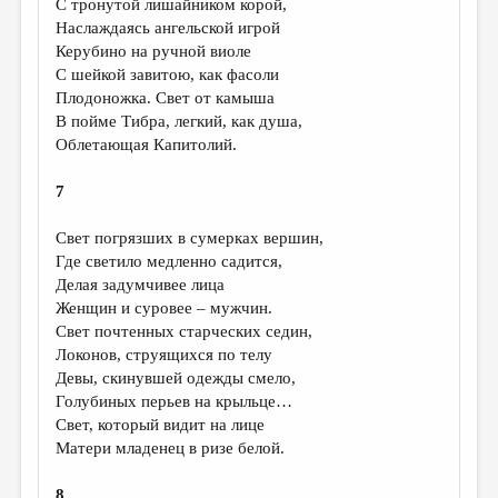
С тронутой лишайником корой,
Наслаждаясь ангельской игрой
Керубино на ручной виоле
С шейкой завитою, как фасоли
Плодоножка. Свет от камыша
В пойме Тибра, легкий, как душа,
Облетающая Капитолий.
7
Свет погрязших в сумерках вершин,
Где светило медленно садится,
Делая задумчивее лица
Женщин и суровее – мужчин.
Свет почтенных старческих седин,
Локонов, струящихся по телу
Девы, скинувшей одежды смело,
Голубиных перьев на крыльце…
Свет, который видит на лице
Матери младенец в ризе белой.
8