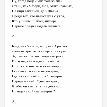
Ну, тогда подай мне только знак:
Стань, как Чéзари, мол, благонравным,
ДАЙДЖЕСТ
Не ищи вакханок, да и Фавна
ПРОИЗВЕДЕНИЯ
Среди тех, кто пьянствует с утра,
Кто убийцы, шлюхи, шулера,
ПЕРЕВОДЫ
Первые среди злодеев главных.
КОНКУРСЫ
2
ДЕТСКАЯ КОМНАТА
Будь, как Чéзари, мол, чей Христос
КНИЖНАЯ ПОЛКА
Даже на кресте от смертной скуки
Задремал. Сложи смиренно руки
ОБЗОР ЛИТЕРАТУРЫ
И служи, как подзаборный пес…
СТРАНИЦЫ ПАМЯТИ
Но ответь мне только на вопрос:
Если не трактир и не таверна,
ОБЪЯВЛЕНИЯ
Где, скажи, найти для Олоферна
Перерезанный Юдифью крик,
КОЛОНКА РЕДАКТОРА
Чтобы он высот твоих достиг,
Покидая гнойные каверны?
РЕДКОЛЛЕГИЯ
ОТ РЕДАКЦИИ
3