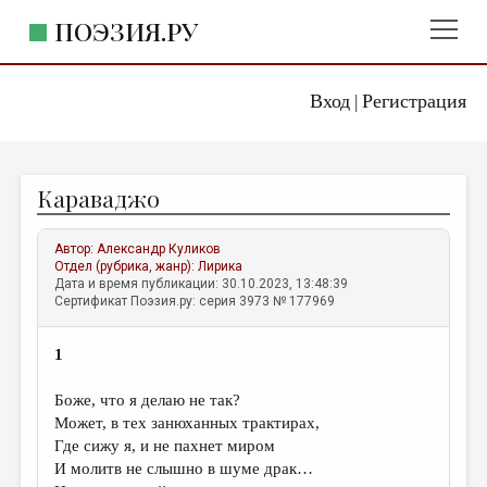
ПОЭЗИЯ.РУ
Вход
Регистрация
ГЛАВНОЕ МЕНЮ
|
ПОЭЗИЯ.РУ
ИЗДАТЕЛЬСТВО
Караваджо
ЖАНРЫ
АВТОРЫ
Автор:
Александр Куликов
Отдел (рубрика, жанр):
Лирика
КОММЕНТАРИИ
Дата и время публикации: 30.10.2023, 13:48:39
Сертификат Поэзия.ру: серия 3973 № 177969
ЛИТСАЛОН
1
НОВОСТИ
ПРАВИЛА САЙТА
Боже, что я делаю не так?
Может, в тех занюханных трактирах,
Где сижу я, и не пахнет миром
ОТДЕЛЫ И РУБРИКИ
И молитв не слышно в шуме драк…
ИЗБРАННОЕ