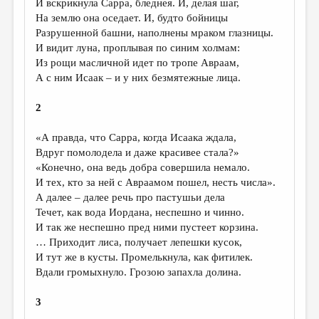
И вскрикнула Сарра, бледнея. И, делая шаг,
На землю она оседает. И, будто бойницы
ДАЙДЖЕСТ
Разрушенной башни, наполнены мраком глазницы.
ПРОИЗВЕДЕНИЯ
И видит луна, проплывая по синим холмам:
Из рощи масличной идет по тропе Авраам,
ПЕРЕВОДЫ
А с ним Исаак – и у них безмятежные лица.
КОНКУРСЫ
2
ДЕТСКАЯ КОМНАТА
«А правда, что Сарра, когда Исаака ждала,
КНИЖНАЯ ПОЛКА
Вдруг помолодела и даже красивее стала?»
«Конечно, она ведь добра совершила немало.
ОБЗОР ЛИТЕРАТУРЫ
И тех, кто за ней с Авраамом пошел, несть числа».
СТРАНИЦЫ ПАМЯТИ
А далее – далее речь про пастушьи дела
Течет, как вода Иордана, неспешно и чинно.
ОБЪЯВЛЕНИЯ
И так же неспешно пред ними пустеет корзина.
… Приходит лиса, получает лепешки кусок,
КОЛОНКА РЕДАКТОРА
И тут же в кусты. Промелькнула, как фитилек.
Вдали громыхнуло. Грозою запахла долина.
РЕДКОЛЛЕГИЯ
ОТ РЕДАКЦИИ
3