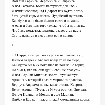
Вон лик Сариила, Иеремиила и Гавриила,
А вот Рафаила. Конец наступает для нас?»
И вмиг небосвод над Цоаром как будто погас,
Затянутый серым песком Иудейской пустыни,
Как будто и не было белого света в помине,
А если и был, для того только, чтобы пропасть,
Чтоб все поглотила дракона разверстая пасть,
Огонь изрыгая и смерчами воя в долине.
7
«О Сарра, смотри, как суров и неправ его суд!
Живым за грехи Авраам воздает не по мере,
Как будто бы в их покаянье не только не верит,
Но знает, что им они души свои не спасут!»
И вот Адонай Михаила зовет – тут как тут
Архангел, который сразит мирового дракона.
Вернуть Авраама на пыльные стогны Хеврона
Велит Адонай. Пусть от Ктуры родится Зимран,
Потом Иокшан и Медан, и еще Мадиан,
Ишбак и Шуах – палестинской смоковницы крона.