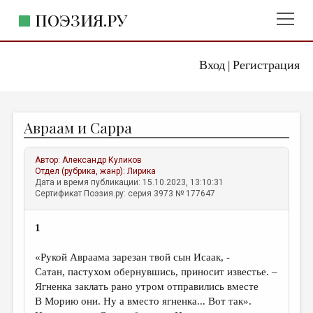
ПОЭЗИЯ.РУ
Вход
Регистрация
ГЛАВНОЕ МЕНЮ
|
ПОЭЗИЯ.РУ
ИЗДАТЕЛЬСТВО
Авраам и Сарра
ЖАНРЫ
АВТОРЫ
Автор:
Александр Куликов
Отдел (рубрика, жанр):
Лирика
КОММЕНТАРИИ
Дата и время публикации: 15.10.2023, 13:10:31
Сертификат Поэзия.ру: серия 3973 № 177647
ЛИТСАЛОН
1
НОВОСТИ
ПРАВИЛА САЙТА
«Рукой Авраама зарезан твой сын Исаак, -
Сатан, пастухом обернувшись, приносит известье. –
Ягненка заклать рано утром отправились вместе
ОТДЕЛЫ И РУБРИКИ
В Морию они. Ну а вместо ягненка... Вот так».
ИЗБРАННОЕ