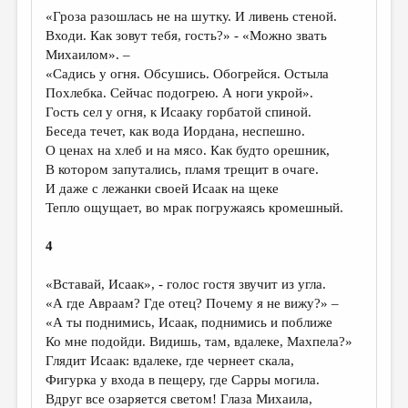
МАЛАЯ ПРОЗА
«Гроза разошлась не на шутку. И ливень стеной.
Входи. Как зовут тебя, гость?» - «Можно звать
ЭССЕИСТИКА
Михаилом». –
ЛИТЕРАТУРОВЕДЕНИЕ
«Садись у огня. Обсушись. Обогрейся. Остыла
Похлебка. Сейчас подогрею. А ноги укрой».
КУЛЬТУРОВЕДЕНИЕ
Гость сел у огня, к Исааку горбатой спиной.
Беседа течет, как вода Иордана, неспешно.
ПУБЛИЦИСТИКА
О ценах на хлеб и на мясо. Как будто орешник,
РЕЦЕНЗИРОВАНИЕ
В котором запутались, пламя трещит в очаге.
И даже с лежанки своей Исаак на щеке
ЦИКЛЫ ПУБЛИКАЦИЙ
Тепло ощущает, во мрак погружаясь кромешный.
ТРЕДИАКОВСКИЙ
4
МЕДИА
«Вставай, Исаак», - голос гостя звучит из угла.
ВКОНТАКТЕ
«А где Авраам? Где отец? Почему я не вижу?» –
«А ты поднимись, Исаак, поднимись и поближе
Ко мне подойди. Видишь, там, вдалеке, Махпела?»
Глядит Исаак: вдалеке, где чернеет скала,
Фигурка у входа в пещеру, где Сарры могила.
Вдруг все озаряется светом! Глаза Михаила,