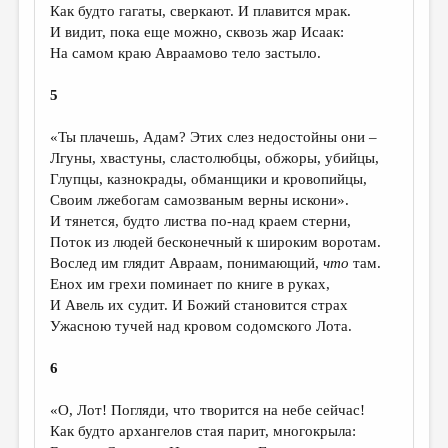
Как будто гагаты, сверкают. И плавится мрак.
И видит, пока еще можно, сквозь жар Исаак:
На самом краю Авраамово тело застыло.
5
«Ты плачешь, Адам? Этих слез недостойны они –
Лгуны, хвастуны, сластолюбцы, обжоры, убийцы,
Глупцы, казнокрады, обманщики и кровопийцы,
Своим лжебогам самозваным верны искони».
И тянется, будто листва по-над краем стерни,
Поток из людей бесконечный к широким воротам.
Вослед им глядит Авраам, понимающий,
что
там.
Енох им грехи поминает по книге в руках,
И Авель их судит. И Божий становится страх
Ужасною тучей над кровом содомского Лота.
6
«О, Лот! Погляди, что творится на небе сейчас!
Как будто архангелов стая парит, многокрыла: