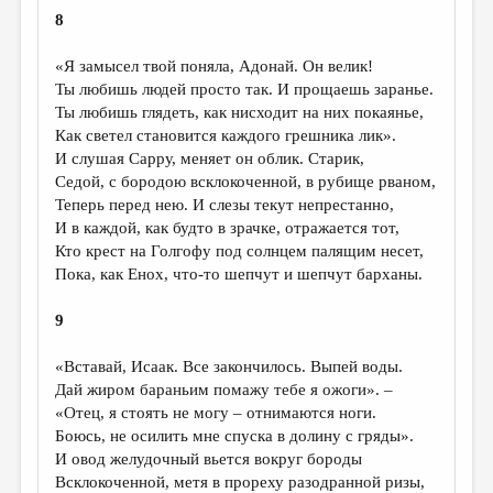
8
«Я замысел твой поняла, Адонай. Он велик!
Ты любишь людей просто так. И прощаешь заранье.
Ты любишь глядеть, как нисходит на них покаянье,
Как светел становится каждого грешника лик».
И слушая Сарру, меняет он облик. Старик,
Седой, с бородою всклокоченной, в рубище рваном,
Теперь перед нею. И слезы текут непрестанно,
И в каждой, как будто в зрачке, отражается тот,
Кто крест на Голгофу под солнцем палящим несет,
Пока, как Енох, что-то шепчут и шепчут барханы.
9
«Вставай, Исаак. Все закончилось. Выпей воды.
Дай жиром бараньим помажу тебе я ожоги». –
«Отец, я стоять не могу – отнимаются ноги.
Боюсь, не осилить мне спуска в долину с гряды».
И овод желудочный вьется вокруг бороды
Всклокоченной, метя в прореху разодранной ризы,