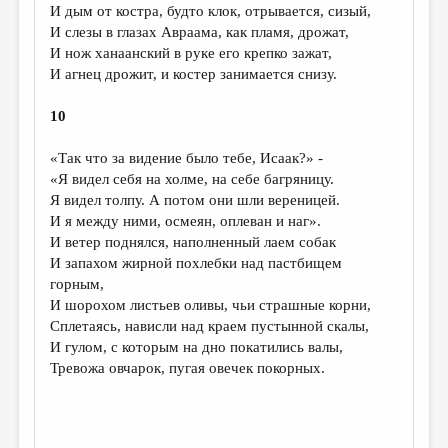
И дым от костра, будто клок, отрывается, сизый,
И слезы в глазах Авраама, как пламя, дрожат,
И нож ханаанский в руке его крепко зажат,
И агнец дрожит, и костер занимается снизу.
10
«Так что за видение было тебе, Исаак?» -
«Я видел себя на холме, на себе багряницу.
Я видел толпу. А потом они шли вереницей.
И я между ними, осмеян, оплеван и наг».
И ветер поднялся, наполненный лаем собак
И запахом жирной похлебки над пастбищем
горным,
И шорохом листьев оливы, чьи страшные корни,
Сплетаясь, нависли над краем пустынной скалы,
И гулом, с которым на дно покатились валы,
Тревожа овчарок, пугая овечек покорных.