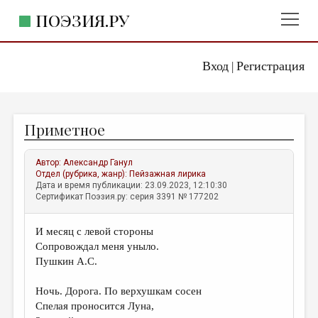
ПОЭЗИЯ.РУ
Вход
Регистрация
ГЛАВНОЕ МЕНЮ
|
ПОЭЗИЯ.РУ
ИЗДАТЕЛЬСТВО
Приметное
ЖАНРЫ
АВТОРЫ
Автор:
Александр Ганул
Отдел (рубрика, жанр):
Пейзажная лирика
КОММЕНТАРИИ
Дата и время публикации: 23.09.2023, 12:10:30
Сертификат Поэзия.ру: серия 3391 № 177202
ЛИТСАЛОН
И месяц с левой стороны
НОВОСТИ
Сопровождал меня уныло.
ПРАВИЛА САЙТА
Пушкин А.С.
Ночь. Дорога. По верхушкам сосен
ОТДЕЛЫ И РУБРИКИ
Спелая проносится Луна,
ИЗБРАННОЕ