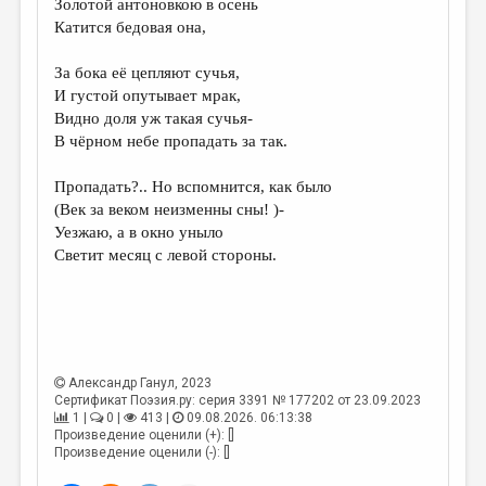
Золотой антоновкою в осень
Катится бедовая она,
ДАЙДЖЕСТ
ПРОИЗВЕДЕНИЯ
За бока её цепляют сучья,
И густой опутывает мрак,
ПЕРЕВОДЫ
Видно доля уж такая сучья-
В чёрном небе пропадать за так.
КОНКУРСЫ
ДЕТСКАЯ КОМНАТА
Пропадать?.. Но вспомнится, как было
(Век за веком неизменны сны! )-
КНИЖНАЯ ПОЛКА
Уезжаю, а в окно уныло
Светит месяц с левой стороны.
ОБЗОР ЛИТЕРАТУРЫ
СТРАНИЦЫ ПАМЯТИ
ОБЪЯВЛЕНИЯ
КОЛОНКА РЕДАКТОРА
Александр Ганул
, 2023
Сертификат Поэзия.ру: серия 3391 № 177202 от 23.09.2023
РЕДКОЛЛЕГИЯ
1 |
0 |
413 |
09.08.2026. 06:13:38
Произведение оценили (+): []
ОТ РЕДАКЦИИ
Произведение оценили (-): []