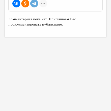
МАЛАЯ ПРОЗА
ЭССЕИСТИКА
ЛИТЕРАТУРОВЕДЕНИЕ
Комментариев пока нет. Приглашаем Вас
прокомментировать публикацию.
КУЛЬТУРОВЕДЕНИЕ
ПУБЛИЦИСТИКА
РЕЦЕНЗИРОВАНИЕ
ЦИКЛЫ ПУБЛИКАЦИЙ
ТРЕДИАКОВСКИЙ
МЕДИА
ВКОНТАКТЕ