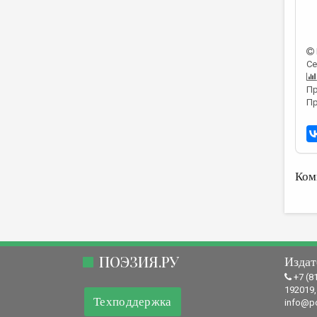
Се
Пр
Пр
Ком
ПОЭЗИЯ.РУ
Издат
+7 (8
192019,
Техподдержка
info@po