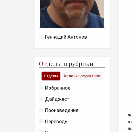
Геннадий Антонов
О
тделы и рубрики
Отделы
Колонка редактора
Избранное
Дайджест
Произведения
п
Переводы
и
п