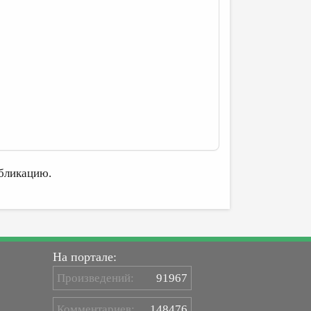
бликацию.
На портале:
Произведений:
91967
Комментариев:
148476