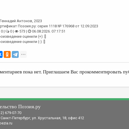
Геннадий Антонов
, 2023
ртификат Поэзия.ру: серия 1118 № 176968 от 12.09.2023
0 |
0 |
573 |
06.08.2026. 07:17:51
оизведение оценили (+): []
оизведение оценили (-): []
ментариев пока нет. Приглашаем Вас прокомментировать пу
ельство Поэзия.ру
12) 679-07-70
 Санкт-Петербург, ул. Хрустальная, 18, офис 412
ezia.ru