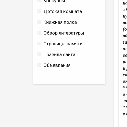
Конкурсы
н
г
Детская комната
н
Книжная полка
в
(
Обзор литературы
в
з
Страницы памяти
о
Правила сайта
в
р
Объявления
и
с
о
*
о
з
*
в