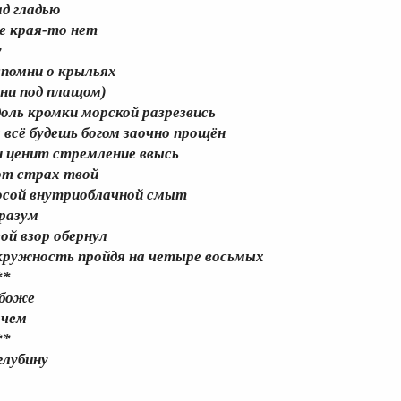
ад гладью
де края-то нет
у
спомни о крыльях
они под плащом)
доль кромки морской разрезвись
а всё будешь богом заочно прощён
н ценит стремление ввысь
от страх твой
осой внутриоблачной смыт
 разум
вой взор обернул
кружность пройдя на четыре восьмых
**
 боже
ачем
**
 глубину