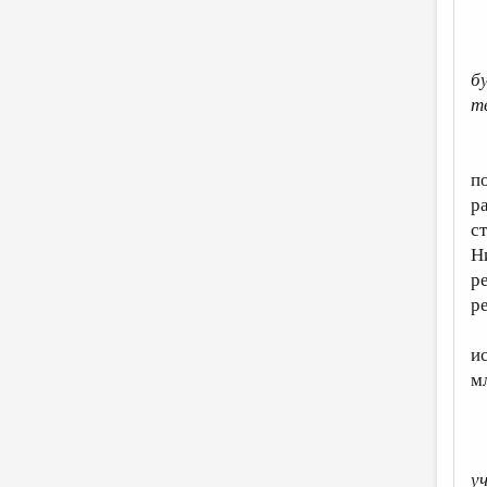
б
т
–
п
р
с
Н
р
р
В
и
м
у