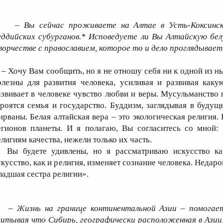
– Вы сейчас проживаете на Алтае в Усть-Коксинско
уддийских субурганов.* Исповедуете ли Вы Алтайскую бел
ворчестве с православием, которое то и дело проглядывае
 Хочу Вам сообщить, но я не отношу себя ни к одной из н
олезны для развития человека, усиливая и развивая каку
азвивает в человеке чувство любви и веры. Мусульманство 
троятся семья и государство. Буддизм, заглядывая в будущ
ирваны. Белая алтайская вера – это экологическая религия
егионов планеты. И я полагаю, Вы согласитесь со мной:
елигиям качества, нежели только их часть.
ы будете удивлены, но я рассматриваю искусство ка
скусство, как и религия, изменяет сознание человека. Недар
ладшая сестра религии».
– Жизнь на границе континентальной Азии – помогае
читывая что Сибирь, географически расположенная в Азии