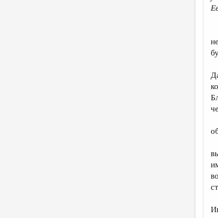
Е
–
н
б
Т
Д
к
Б
ч
С
о
И
в
и
в
с
Ц
И