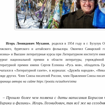
Игорь Леонидович Муханов
, родился в 1954 году в г. Бузулук О
лжского, бурятского и алтайского фольклора. Окончил Самарский г
изика» и Высшие литературные курсы при Литературном институте имени
ауреат национальной премии в области литературы, учреждённой
тературной премии имени Сергея Есенина «Русь моя», обладатель Гр
чатался в «Литературной газете», в журналах: «Дружба народов», «Нев
ряде других. Член Союза писателей России, член Правления Союза писа
https://poezia.ru/authors/otma
раница автора на сайте
– Прошло более чем полвека с даты написания Борисом 
Лирики и физики». Игорь Леонидович, так всё же на сегодн