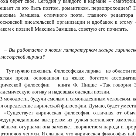
поха берёт своё. Сегодня у каждого в кармане – смартфон,
ешает ли это быть поэтом, романтиком, первопроходцем? Ни
аксима Замшева, отличного поэта, главного редактора 
осковской писательской организации и вдобавок к этому 
наком с поэзией Максима Замшева, советую его почитать.
– Вы работаете в новом литературном жанре лирическ
илософской лирики?
 Тут нужно пояснить. Философская лирика – из области поэ
ягкая проза, основанная на языке, богатом ассоциати
ирической философии – книга Ф. Ницше «Так говорил З
кадемическую логику и надевшая одежды поэзии.
 молодости, будучи смелым и самонадеянным человеком, как
ал определение лирической философии. Думаю, будет уместн
Существует лирическая философия, отличная от обычн
редупреждающим выстрелом из ружья заставляет замолчат
олёными огурцами она заменяет творянством народа и прор
ертополох чепухи. Я слышал, что лирическая философия наби