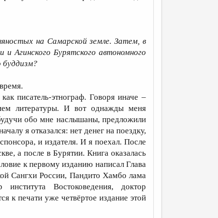
вяностых на Самарской земле. Затем, в
ии и Агинского Бурятского автономного
о буддизм?
время.
ак писатель-этнограф. Говоря иначе –
нием литературы. И вот однажды меня
 будучи обо мне наслышаны, предложили
началу я отказался: нет денег на поездку,
спонсора, и издателя. И я поехал. После
кве, а после в Бурятии. Книга оказалась
словие к первому изданию написал Глава
кой Сангхи России, Пандито Хамбо лама
 института Востоковедения, доктор
ся к печати уже четвёртое издание этой