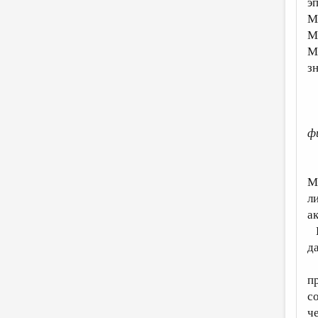
э
М
М
М
з
ф
–
М
л
а
В
д
«
п
с
ч