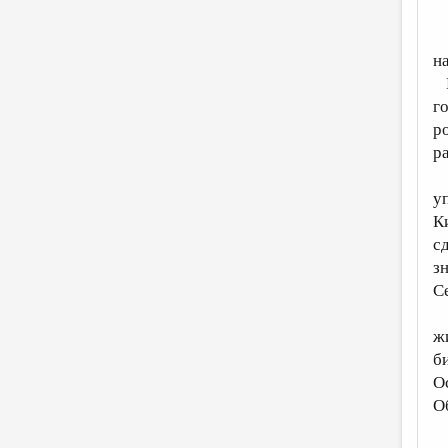
–
н
Н
г
р
р
Р
у
К
с
з
С
И
ж
б
О
О
О