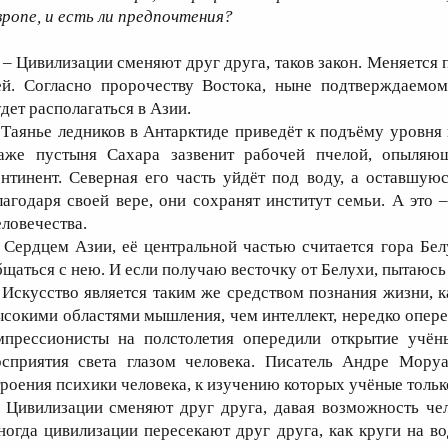
вропе, и есть ли предпочтения?
 Цивилизации сменяют друг друга, таков закон. Меняется п
ей. Согласно пророчеству Востока, ныне подтверждаемо
удет располагаться в Азии.
аянье ледников в Антарктиде приведёт к подъёму уровня во
аже пустыня Сахара зазвенит рабочей пчелой, опыляющ
онтинент. Северная его часть уйдёт под воду, а оставшую
лагодаря своей вере, они сохранят институт семьи. А это 
еловечества.
ердцем Азии, её центральной частью считается гора Белу
бщаться с нею. И если получаю весточку от Белухи, пытаюсь 
скусство является таким же средством познания жизни, ка
ысокими областями мышления, чем интеллект, нередко опере
мпрессионисты на полстолетия опередили открытие учёны
осприятия света глазом человека. Писатель Андре Моруа
троения психики человека, к изучению которых учёные тольк
ивилизации сменяют друг друга, давая возможность чело
ногда цивилизации пересекают друг друга, как круги на во