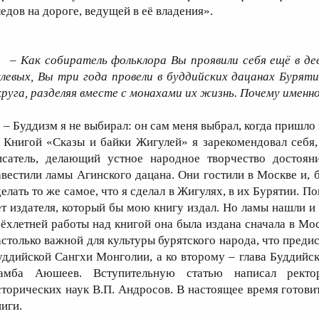
ледов на дороге, ведущей в её владения».
– Как собиратель фольклора Вы проявили себя ещё в де
улевых, Вы три года провели в буддийских дацанах Бурят
круга, разделяя вместе с монахами их жизнь. Почему именн
 Буддизм я не выбирал: он сам меня выбрал, когда пришло 
нигой «Сказы и байки Жигулей» я зарекомендовал себя, к
исатель, делающий устное народное творчество достоя
авестили ламы Агинского дацана. Они гостили в Москве и,
елать то же самое, что я сделал в Жигулях, в их Бурятии. По
ет издателя, который бы мою книгу издал. Но ламы нашли и 
рёхлетней работы над книгой она была издана сначала в Мос
астолько важной для культуры бурятского народа, что преди
уддийской Сангхи Монголии, а ко второму – глава Буддийс
амба Аюшеев. Вступительную статью написал ректор
сторических наук В.П. Андросов. В настоящее время готовит
ниги.