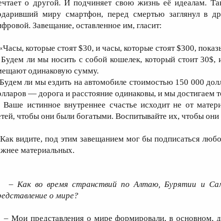
ечтает о другой. И подчиняет свою жизнь её идеалам. Та
одаривший миру смартфон, перед смертью заглянул в д
ифровой. Завещание, оставленное им, гласит:
Часы, которые стоят $30, и часы, которые стоят $300, показ
удем ли мы носить с собой кошелек, который стоит 30$, 
мещают одинаковую сумму.
удем ли мы ездить на автомобиле стоимостью 150 000 дол
олларов — дорога и расстояние одинаковы, и мы достигаем т
аше истинное внутреннее счастье исходит не от матери
етей, чтобы они были богатыми. Воспитывайте их, чтобы они
ак видите, под этим завещанием мог бы подписаться любой
ажнее материальных.
– Как во время странствий по Алтаю, Бурятии и Са
редставление о мире?
 Мои представления о мире формировали, в основном, ду