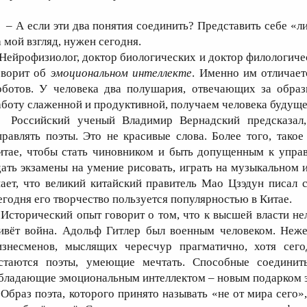
 А если эти два понятия соединить? Представить себе «л
а мой взгляд, нужен сегодня.
ейрофизиолог, доктор биологических и доктор филологичес
оворит об
эмоциональном интеллекте
. Именно им отличает
оботов. У человека два полушария, отвечающих за образ
аботу слаженной и продуктивной, получаем человека будуще
оссийский ученый Владимир Вернадский предсказал, 
правлять поэты. Это не красивые слова. Более того, тако
итае, чтобы стать чиновником и быть допущенным к упра
дать экзамены на умение рисовать, играть на музыкальном 
нает, что великий китайский правитель Мао Цзэдун писал 
егодня его творчество пользуется популярностью в Китае.
сторический опыт говорит о том, что к высшей власти не
ивёт война. Адольф Гитлер был военным человеком. Неже
изнесменов, мыслящих чересчур прагматично, хотя сего
стаются поэты, умеющие мечтать. Способные соединит
бладающие эмоциональным интеллектом – новым подарком 
браз поэта, которого принято называть «не от мира сего»,