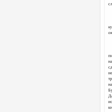
с
н
о
–
К
п
н
сд
н
т
н
Б
Д
и
к