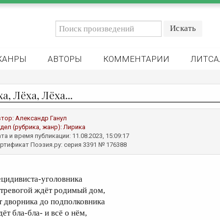
ЖАНРЫ
АВТОРЫ
КОММЕНТАРИИ
ЛИТСА
а, Лёха, Лёха...
втор:
Александр Ганул
дел (рубрика, жанр):
Лирика
та и время публикации: 11.08.2023, 15:09:17
ртификат Поэзия.ру: серия 3391 № 176388
ецидивиста-уголовника
 тревогой ждёт родимый дом,
т дворника до подполковника
ёт бла-бла- и всё о нём,