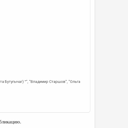
та Бутугычаг) °", "Владимир Старшов", "Ольга
бликацию.