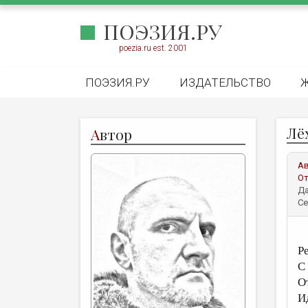
ПОЭЗИЯ.РУ
poezia.ru est. 2001
ПОЭЗИЯ.РУ
ИЗДАТЕЛЬСТВО
Лёх
А
втор
А
От
Да
Се
Р
С
О
Ид