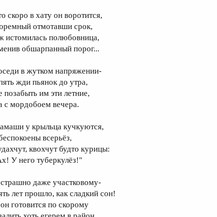
то скоро в хату он воротится,
юремный отмотавши срок,
ж истомилась полюбовница,
менив обшарпанный порог...
оседи в жутком напряжении-
пять жди пьянок до утра,
е позабыть им эти летние,
а с мордобоем вечера.
амаши у крыльца кучкуются,
беспокоены всерьёз,
удахчут, квохчут будто курицы:
Ах! У него туберкулёз!"
 страшно даже участковому-
ять лет прошло, как сладкий сон!
 он готовится по скорому
валить хоть егерем в район.