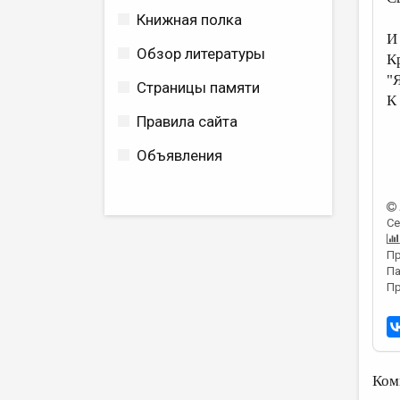
Книжная полка
И
Обзор литературы
К
"
Страницы памяти
К
Правила сайта
Объявления
Се
Пр
Па
Пр
Ком