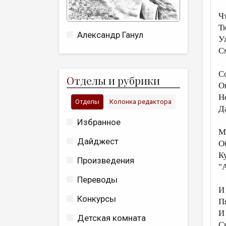
Ч
Т
Александр Ганул
У
С
С
О
тделы и рубрики
О
Н
Отделы
Колонка редактора
Д
Избранное
М
Дайджест
О
К
Произведения
"
Переводы
И
Конкурсы
П
И
Детская комната
С