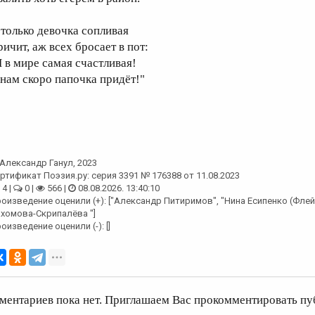
 только девочка сопливая
ричит, аж всех бросает в пот:
Я в мире самая счастливая!
 нам скоро папочка придёт!"
Александр Ганул
, 2023
ртификат Поэзия.ру: серия 3391 № 176388 от 11.08.2023
4 |
0 |
566 |
08.08.2026. 13:40:10
оизведение оценили (+): ["Александр Питиримов", "Нина Есипенко (Флей
хомова-Скрипалёва "]
оизведение оценили (-): []
ментариев пока нет. Приглашаем Вас прокомментировать пу