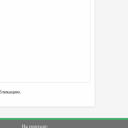
бликацию.
На портале: