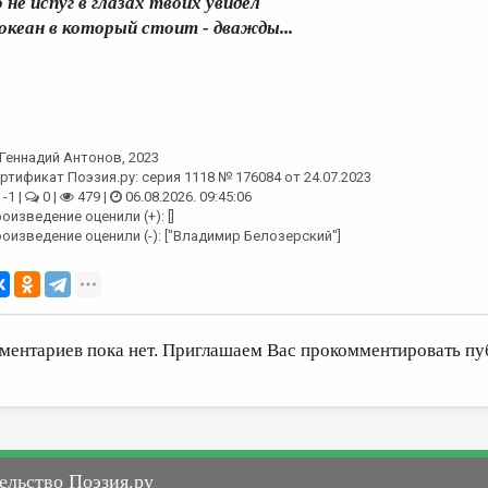
о не испуг в глазах твоих увидел
 океан в который стоит - дважды...
Геннадий Антонов
, 2023
ртификат Поэзия.ру: серия 1118 № 176084 от 24.07.2023
-1 |
0 |
479 |
06.08.2026. 09:45:06
оизведение оценили (+): []
оизведение оценили (-): ["Владимир Белозерский"]
ментариев пока нет. Приглашаем Вас прокомментировать пу
ельство Поэзия.ру