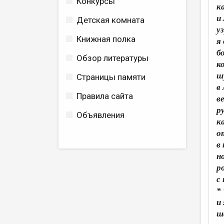
Конкурсы
к
и
Детская комната
у
Книжная полка
я
б
Обзор литературы
к
ш
Страницы памяти
в
Правила сайта
в
р
Объявления
к
о
в
н
р
с
* 
и
ш