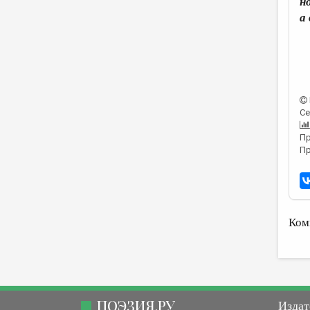
н
а
Се
Пр
Пр
Ком
ПОЭЗИЯ.РУ
Издат