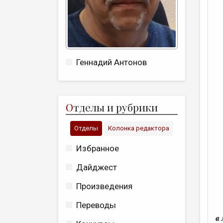
Геннадий Антонов
О
тделы и рубрики
Отделы
Колонка редактора
Избранное
Дайджест
Произведения
Переводы
в