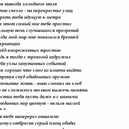
ак никогда холодного июля
 мне свезло - на перекрестье улиц
зреть тебя идущую к метро
 в этот самый миг тебе простил
ольную ночь случившихся прозрений
огда мой мир мне показался бренней
уршащих
 лёд вмороженных тростин
едь я тогда с тревогой задружил
убя узлы запутанных событий
ак хорошо что смог из клинча выйти
тринув спуд обидошных пружин
 попытке жить - вино сменял на хлеб
о не сложилось толком выжечь память
остки тебя пусть даже и с шипами
 недавних пор цветут - нельзя наглей
* *
 я тебе наперерез отважно
агнул отбросив серый плащ обиды