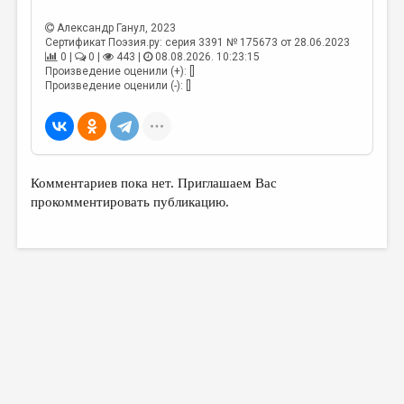
МАЛАЯ ПРОЗА
Александр Ганул
, 2023
ЭССЕИСТИКА
Сертификат Поэзия.ру: серия 3391 № 175673 от 28.06.2023
0 |
0 |
443 |
08.08.2026. 10:23:15
ЛИТЕРАТУРОВЕДЕНИЕ
Произведение оценили (+): []
Произведение оценили (-): []
КУЛЬТУРОВЕДЕНИЕ
ПУБЛИЦИСТИКА
РЕЦЕНЗИРОВАНИЕ
Комментариев пока нет. Приглашаем Вас
ЦИКЛЫ ПУБЛИКАЦИЙ
прокомментировать публикацию.
ТРЕДИАКОВСКИЙ
МЕДИА
ВКОНТАКТЕ