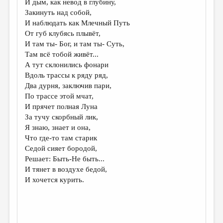
И дым, как невод в глубину,
Закинуть над собой,
ДАЙДЖЕСТ
И наблюдать как Млечный Путь
ПРОИЗВЕДЕНИЯ
От губ клубясь плывёт,
И там ты- Бог, и там ты- Суть,
ПЕРЕВОДЫ
Там всё тобой живёт...
А тут склонились фонари
КОНКУРСЫ
Вдоль трассы к ряду ряд,
ДЕТСКАЯ КОМНАТА
Два дурня, заключив пари,
По трассе этой мчат,
КНИЖНАЯ ПОЛКА
И прячет полная Луна
За тучу скорбный лик,
ОБЗОР ЛИТЕРАТУРЫ
Я знаю, знает и она,
СТРАНИЦЫ ПАМЯТИ
Что где-то там старик
Седой сияет бородой,
ОБЪЯВЛЕНИЯ
Решает: Быть-Не быть...
И тянет в воздухе бедой,
КОЛОНКА РЕДАКТОРА
И хочется курить.
РЕДКОЛЛЕГИЯ
ОТ РЕДАКЦИИ