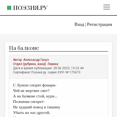
ПОЭЗИЯ.РУ
Вход
Регистрация
ГЛАВНОЕ МЕНЮ
|
ПОЭЗИЯ.РУ
ИЗДАТЕЛЬСТВО
На балконе
ЖАНРЫ
АВТОРЫ
Автор:
Александр Ганул
Отдел (рубрика, жанр):
Лирика
КОММЕНТАРИИ
Дата и время публикации: 28.06.2023, 19:23:44
Сертификат Поэзия.ру: серия 3391 № 175673
ЛИТСАЛОН
С Луною спорят фонари-
НОВОСТИ
Чей не мертвее свет?
ПРАВИЛА САЙТА
А на балконе стой, кури...
Полпачки сигарет-
Не худший повод в тишину
ОТДЕЛЫ И РУБРИКИ
Убыть на час-другой,
ИЗБРАННОЕ