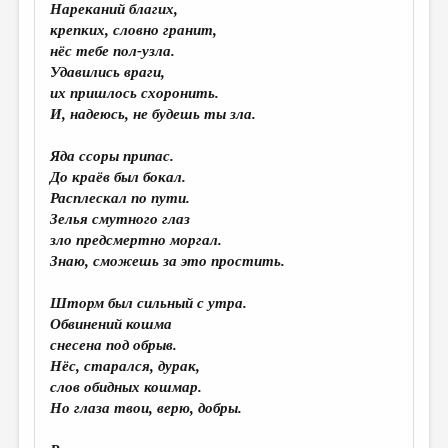
МАЛАЯ ПРОЗА
Нареканий благих,
крепких, словно гранит,
ЭССЕИСТИКА
нёс тебе пол-узла.
Удавились враги,
ЛИТЕРАТУРОВЕДЕНИЕ
их пришлось схоронить.
КУЛЬТУРОВЕДЕНИЕ
И, надеюсь, не будешь ты зла.
ПУБЛИЦИСТИКА
Яда ссоры припас.
До краёв был бокал.
РЕЦЕНЗИРОВАНИЕ
Расплескал по пути.
ЦИКЛЫ ПУБЛИКАЦИЙ
Зелья
смутного глаз
зло предсмертно моргал.
ТРЕДИАКОВСКИЙ
Знаю, сможешь за это простить.
МЕДИА
Шторм был сильный с утра.
ВКОНТАКТЕ
Обвинений кошма
снесена под обрыв.
Нёс, старался, дурак,
слов обидных кошмар.
Но глаза твои, верю, добры.