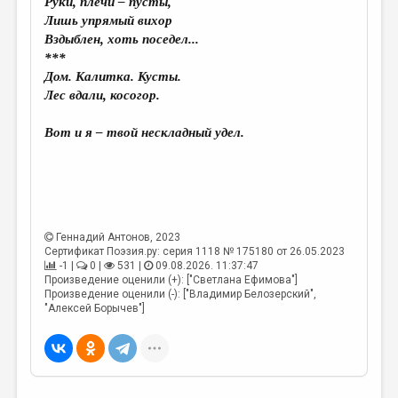
Руки, плечи – пусты,
Лишь упрямый вихор
Вздыблен, хоть поседел...
***
Дом. Калитка. Кусты.
Лес вдали, косогор.
Вот и я – твой нескладный удел.
Геннадий Антонов
, 2023
Сертификат Поэзия.ру: серия 1118 № 175180 от 26.05.2023
-1 |
0 |
531 |
09.08.2026. 11:37:47
Произведение оценили (+): ["Светлана Ефимова"]
Произведение оценили (-): ["Владимир Белозерский",
"Алексей Борычев"]