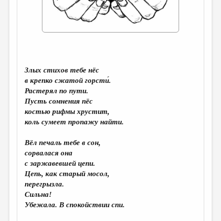
ДАЙДЖЕСТ
ПРОИЗВЕДЕНИЯ
ПЕРЕВОДЫ
КОНКУРСЫ
Злых стихов тебе нёс
в крепко сжатой горст
и́
.
ДЕТСКАЯ КОМНАТА
Растерял по пути.
КНИЖНАЯ ПОЛКА
Пусть сомнения пёс
костью рифмы хрустит,
ОБЗОР ЛИТЕРАТУРЫ
коль сумеет пропажу найти.
СТРАНИЦЫ ПАМЯТИ
Вёл печаль тебе в сон,
ОБЪЯВЛЕНИЯ
сорвалася она
с заржавевшей цепи.
Цепь, как старый мосол,
КОЛОНКА РЕДАКТОРА
перегрызла.
РЕДКОЛЛЕГИЯ
Сильна!
Убежала. В спокойствии спи.
ОТ РЕДАКЦИИ