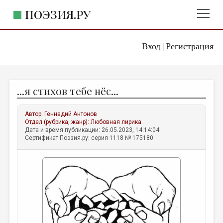
ПОЭЗИЯ.РУ
Вход
Регистрация
ГЛАВНОЕ МЕНЮ
|
ПОЭЗИЯ.РУ
ИЗДАТЕЛЬСТВО
...я стихов тебе нёс...
ЖАНРЫ
АВТОРЫ
Автор:
Геннадий Антонов
Отдел (рубрика, жанр):
Любовная лирика
КОММЕНТАРИИ
Дата и время публикации: 26.05.2023, 14:14:04
Сертификат Поэзия.ру: серия 1118 № 175180
ЛИТСАЛОН
НОВОСТИ
ПРАВИЛА САЙТА
ОТДЕЛЫ И РУБРИКИ
ИЗБРАННОЕ