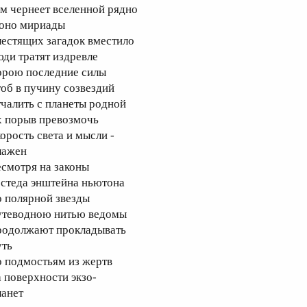
ам чернеет вселенной рядно
 оно мириады
лестящих загадок вместило
юди тратят издревле
орою последние силы
тоб в пучину созвездий
тчалить с планеты родной
х порыв превозмочь
корость света и мысли -
лажен
есмотря на законы
рстеда энштейна ньютона
о полярной звезды
утеводною нитью ведомы
родолжают прокладывать
уть
о подмостьям из жертв
а поверхности экзо-
ланет