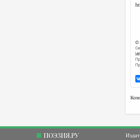
h
Се
Пр
Пр
Ком
ПОЭЗИЯ.РУ
Издат