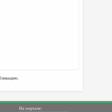
бликацию.
На портале: