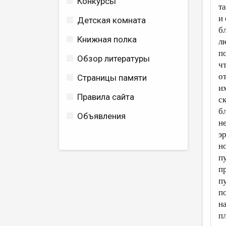
Конкурсы
т
и
Детская комната
б
Книжная полка
л
п
Обзор литературы
ч
о
Страницы памяти
и
Правила сайта
с
б
Объявления
н
э
н
п
п
п
п
н
п