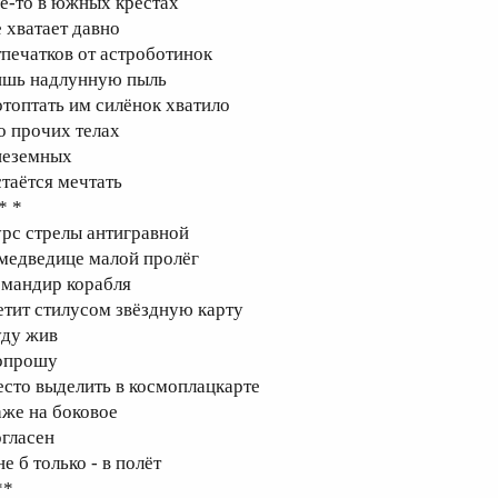
де-то в южных крестах
е хватает давно
тпечатков от астроботинок
ишь надлунную пыль
отоптать им силёнок хватило
 о прочих телах
неземных
стаётся мечтать
* *
урс стрелы антигравной
 медведице малой пролёг
омандир корабля
етит стилусом звёздную карту
уду жив
опрошу
есто выделить в космоплацкарте
аже на боковое
огласен
е б только - в полёт
**