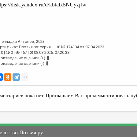
ttps://disk.yandex.ru/d/kbtalx5NUyzjfw
Геннадий Антонов
, 2023
ртификат Поэзия.ру: серия 1118 № 174304 от 07.04.2023
0 |
0 |
467 |
08.08.2026. 07:20:38
оизведение оценили (+): []
оизведение оценили (-): []
ментариев пока нет. Приглашаем Вас прокомментировать пу
ельство Поэзия.ру