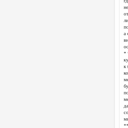
г
н
о
л
п
а
в
о
* 
к
к
к
м
б
п
м
д
с
мн
*