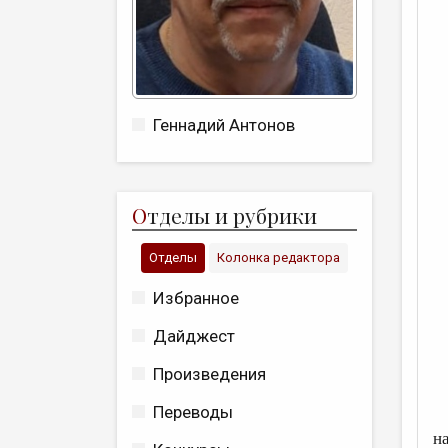
Геннадий Антонов
О
тделы и рубрики
Отделы
Колонка редактора
Избранное
Дайджест
Произведения
Переводы
н