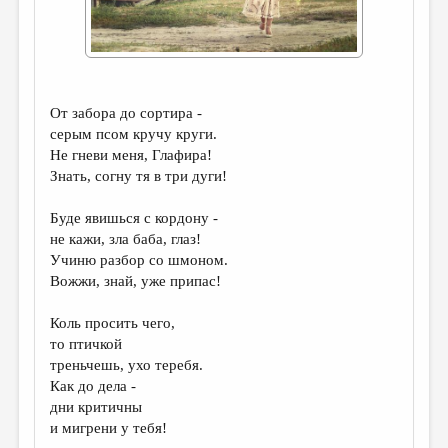
ДАЙДЖЕСТ
ПРОИЗВЕДЕНИЯ
ПЕРЕВОДЫ
От забора до сортира -
КОНКУРСЫ
серым псом кручу круги.
Не гневи меня, Глафира!
ДЕТСКАЯ КОМНАТА
Знать, согну тя в три дуги!
КНИЖНАЯ ПОЛКА
Буде явишься с кордону -
ОБЗОР ЛИТЕРАТУРЫ
не кажи, зла баба, глаз!
Учиню разбор со шмоном.
СТРАНИЦЫ ПАМЯТИ
Вожжи, знай, уже припас!
ОБЪЯВЛЕНИЯ
Коль просить чего,
то птичкой
КОЛОНКА РЕДАКТОРА
треньчешь, ухо теребя.
РЕДКОЛЛЕГИЯ
Как до дела -
дни критичны
ОТ РЕДАКЦИИ
и мигрени у тебя!