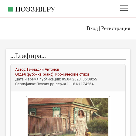
ПОЭЗИЯ.РУ
Вход
Регистрация
ГЛАВНОЕ МЕНЮ
|
ПОЭЗИЯ.РУ
ИЗДАТЕЛЬСТВО
...Глафира...
ЖАНРЫ
АВТОРЫ
Автор:
Геннадий Антонов
Отдел (рубрика, жанр):
Иронические стихи
КОММЕНТАРИИ
Дата и время публикации: 05.04.2023, 06:08:55
Сертификат Поэзия.ру: серия 1118 № 174264
ЛИТСАЛОН
НОВОСТИ
ПРАВИЛА САЙТА
ОТДЕЛЫ И РУБРИКИ
ИЗБРАННОЕ