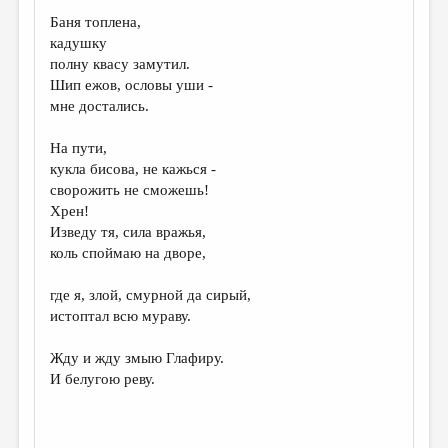
МАЛАЯ ПРОЗА
Баня топлена,
ЭССЕИСТИКА
кадушку
полну квасу замутил.
ЛИТЕРАТУРОВЕДЕНИЕ
Шип ежов, ословы уши -
мне достались.
КУЛЬТУРОВЕДЕНИЕ
ПУБЛИЦИСТИКА
На пути,
кукла бисова, не кажься -
РЕЦЕНЗИРОВАНИЕ
сворожить не сможешь!
Хрен!
ЦИКЛЫ ПУБЛИКАЦИЙ
Изведу тя, сила вражья,
ТРЕДИАКОВСКИЙ
коль споймаю на дворе,
МЕДИА
где я, злой, смурной да сирый,
истоптал всю мураву.
ВКОНТАКТЕ
Жду и жду змыю Глафиру.
И белугою реву.