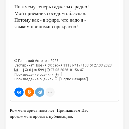
МАЛАЯ ПРОЗА
Ни к чему теперь гаджеты с радио!
ЭССЕИСТИКА
Мой приёмник соседом обласкан.
Потому как - в эфире, что надо я -
ЛИТЕРАТУРОВЕДЕНИЕ
языком принимаю прекрасно!
КУЛЬТУРОВЕДЕНИЕ
ПУБЛИЦИСТИКА
РЕЦЕНЗИРОВАНИЕ
Геннадий Антонов
, 2023
ЦИКЛЫ ПУБЛИКАЦИЙ
Сертификат Поэзия.ру: серия 1118 № 174103 от 27.03.2023
-1 |
0 |
599 |
07.08.2026. 01:56:47
ТРЕДИАКОВСКИЙ
Произведение оценили (+): []
Произведение оценили (-): ["Борис Лазарев"]
МЕДИА
ВКОНТАКТЕ
Комментариев пока нет. Приглашаем Вас
прокомментировать публикацию.