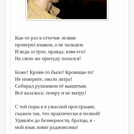
ДАЙДЖЕСТ
ПРОИЗВЕДЕНИЯ
ПЕРЕВОДЫ
Как-то раз я отточие лезвия
КОНКУРСЫ
проверял языком, а не пальцем.
ДЕТСКАЯ КОМНАТА
И ведь острое, правда, язви его!
На свою же причуду попался!
КНИЖНАЯ ПОЛКА
ОБЗОР ЛИТЕРАТУРЫ
Боже! Крови-то было! Кровищи-то!
Не поверите, около литра!
СТРАНИЦЫ ПАМЯТИ
Собирал рушником её вышитым.
ОБЪЯВЛЕНИЯ
Всё казалось: помру и не вытру!
КОЛОНКА РЕДАКТОРА
С той поры я в ужасной прострации,
скажем так, что практически в полной!
РЕДКОЛЛЕГИЯ
Удивлён до безмерности, братцы, я -
ОТ РЕДАКЦИИ
мой язык ловит радиоволны!