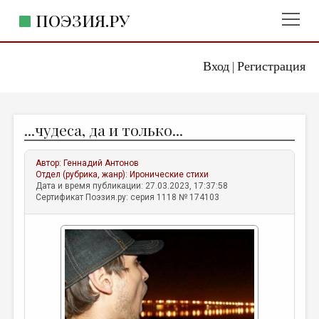
ПОЭЗИЯ.РУ
Вход
Регистрация
ГЛАВНОЕ МЕНЮ
|
ПОЭЗИЯ.РУ
ИЗДАТЕЛЬСТВО
...чудеса, да и только...
ЖАНРЫ
АВТОРЫ
Автор:
Геннадий Антонов
Отдел (рубрика, жанр):
Иронические стихи
КОММЕНТАРИИ
Дата и время публикации: 27.03.2023, 17:37:58
Сертификат Поэзия.ру: серия 1118 № 174103
ЛИТСАЛОН
НОВОСТИ
ПРАВИЛА САЙТА
ОТДЕЛЫ И РУБРИКИ
ИЗБРАННОЕ