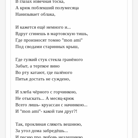
В глазах извечная тоска,
А крюк поблекший полумесяца
ДАЙДЖЕСТ
Нанизывает облака,
ПРОИЗВЕДЕНИЯ
И кажется ещё немного и...
ПЕРЕВОДЫ
Вдруг сгинешь в мартовскую тишь,
Где произносят томно "mon ami"
КОНКУРСЫ
Под сводами старинных крыш,
ДЕТСКАЯ КОМНАТА
Где гулкий стук стекла гранёного
КНИЖНАЯ ПОЛКА
Забыт, а терпкое вино
Во рту катают, где палёного
ОБЗОР ЛИТЕРАТУРЫ
Питья достать не суждено,
СТРАНИЦЫ ПАМЯТИ
И хлеба чёрного с горчинкою,
ОБЪЯВЛЕНИЯ
Не отыскать... А месяц-крюк
Всего лишь- круассан с начинкою...
КОЛОНКА РЕДАКТОРА
И "mon ami"- какой там друг?!
РЕДКОЛЛЕГИЯ
Так, проклиная слякоть вешнюю,
ОТ РЕДАКЦИИ
За угол дома забредёшь...
И песню про любовь нездешнюю