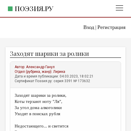
ПОЭЗИЯ.РУ
Вход
Регистрация
ГЛАВНОЕ МЕНЮ
|
ПОЭЗИЯ.РУ
ИЗДАТЕЛЬСТВО
Заходят шарики за ролики
ЖАНРЫ
АВТОРЫ
Автор:
Александр Ганул
Отдел (рубрика, жанр):
Лирика
КОММЕНТАРИИ
Дата и время публикации: 04.03.2023, 18:02:21
Сертификат Поэзия.ру: серия 3391 № 173632
ЛИТСАЛОН
Заходят шарики за ролики,
НОВОСТИ
Коты терзают ноту "Ля",
ПРАВИЛА САЙТА
За угол дома алкоголики
Уходят в поисках рубля
ОТДЕЛЫ И РУБРИКИ
Недостающего... и светится
ИЗБРАННОЕ