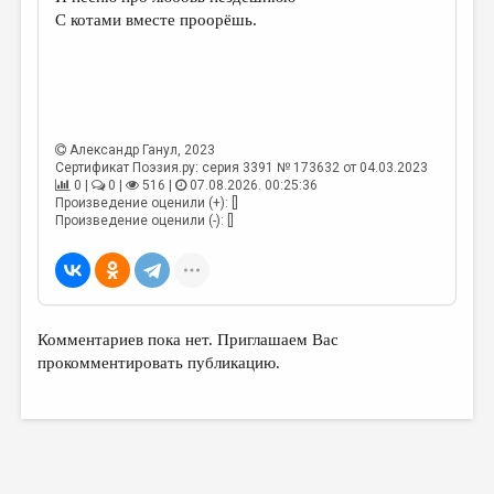
МАЛАЯ ПРОЗА
С котами вместе проорёшь.
ЭССЕИСТИКА
ЛИТЕРАТУРОВЕДЕНИЕ
КУЛЬТУРОВЕДЕНИЕ
Александр Ганул
, 2023
ПУБЛИЦИСТИКА
Сертификат Поэзия.ру: серия 3391 № 173632 от 04.03.2023
0 |
0 |
516 |
07.08.2026. 00:25:36
РЕЦЕНЗИРОВАНИЕ
Произведение оценили (+): []
Произведение оценили (-): []
ЦИКЛЫ ПУБЛИКАЦИЙ
ТРЕДИАКОВСКИЙ
МЕДИА
Комментариев пока нет. Приглашаем Вас
ВКОНТАКТЕ
прокомментировать публикацию.