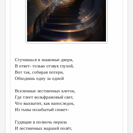
ДАЙДЖЕСТ
ПРОИЗВЕДЕНИЯ
ПЕРЕВОДЫ
КОНКУРСЫ
ДЕТСКАЯ КОМНАТА
Стучишься в знакомые двери,
КНИЖНАЯ ПОЛКА
В ответ- только отзвук глухой,
ОБЗОР ЛИТЕРАТУРЫ
Вот так, собирая потери,
Обходишь одну за одной
СТРАНИЦЫ ПАМЯТИ
Вселенные лестничных клеток,
ОБЪЯВЛЕНИЯ
Где тлеет вольфрамовый свет,
Что выхватит, как напоследок,
КОЛОНКА РЕДАКТОРА
Из тьмы позабытый сюжет-
РЕДКОЛЛЕГИЯ
Гудящие в полночь перила
ОТ РЕДАКЦИИ
И лестничных маршей полёт,