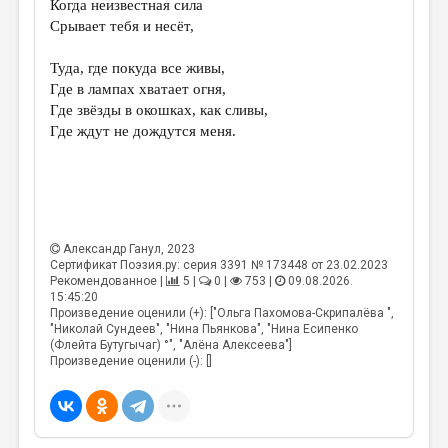
Когда неизвестная сила
МАЛАЯ ПРОЗА
Срывает тебя и несёт,
ЭССЕИСТИКА
Туда, где покуда все живы,
ЛИТЕРАТУРОВЕДЕНИЕ
Где в лампах хватает огня,
Где звёзды в окошках, как сливы,
КУЛЬТУРОВЕДЕНИЕ
Где ждут не дождутся меня.
ПУБЛИЦИСТИКА
РЕЦЕНЗИРОВАНИЕ
ЦИКЛЫ ПУБЛИКАЦИЙ
Александр Ганул
, 2023
ТРЕДИАКОВСКИЙ
Сертификат Поэзия.ру: серия 3391 № 173448 от 23.02.2023
Рекомендованное |
5 |
0 |
753 |
09.08.2026.
МЕДИА
15:45:20
Произведение оценили (+): ["Ольга Пахомова-Скрипалёва ",
ВКОНТАКТЕ
"Николай Сундеев", "Нина Пьянкова", "Нина Есипенко
(Флейта Бутугычаг) °", "Алёна Алексеева"]
Произведение оценили (-): []