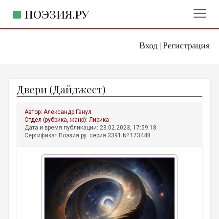
ПОЭЗИЯ.РУ
Вход
Регистрация
ГЛАВНОЕ МЕНЮ
|
ПОЭЗИЯ.РУ
ИЗДАТЕЛЬСТВО
Двери (Дайджест)
ЖАНРЫ
АВТОРЫ
Автор:
Александр Ганул
Отдел (рубрика, жанр):
Лирика
КОММЕНТАРИИ
Дата и время публикации: 23.02.2023, 17:59:18
Сертификат Поэзия.ру: серия 3391 № 173448
ЛИТСАЛОН
НОВОСТИ
ПРАВИЛА САЙТА
ОТДЕЛЫ И РУБРИКИ
ИЗБРАННОЕ