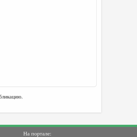
бликацию.
На портале: