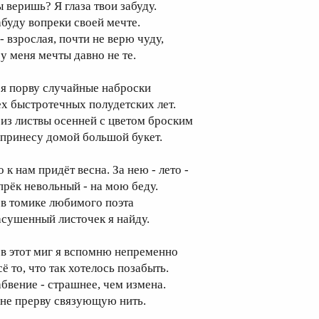
ы веришь? Я глаза твои забуду.
абуду вопреки своей мечте.
- взрослая, почти не верю чуду,
 у меня мечты давно не те.
 я порву случайные наброски
ех быстротечных полудетских лет.
 из листвы осенней с цветом броским
 принесу домой большой букет.
 к нам придёт весна. За нею - лето -
прёк невольный - на мою беду.
 в томике любимого поэта
асушенный листочек я найду.
 в этот миг я вспомню непременно
ё то, что так хотелось позабыть.
абвение - страшнее, чем измена.
 не прерву связующую нить.