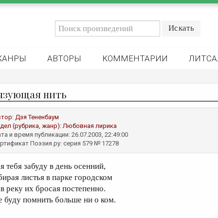
ЖАНРЫ
АВТОРЫ
КОММЕНТАРИИ
ЛИТСА
язующая нить
втор:
Дэя Тененбаум
дел (рубрика, жанр):
Любовная лирика
та и время публикации: 26.07.2003, 22:49:00
ртификат Поэзия.ру: серия 579 № 17278
я тебя забуду в день осенний,
бирая листья в парке городском
 в реку их бросая постепенно.
е буду помнить больше ни о ком.