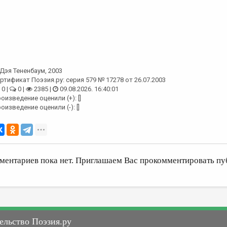
Дэя Тененбаум
, 2003
ртификат Поэзия.ру: серия 579 № 17278 от 26.07.2003
0 |
0 |
2385 |
09.08.2026. 16:40:01
оизведение оценили (+): []
оизведение оценили (-): []
ментариев пока нет. Приглашаем Вас прокомментировать пу
ельство Поэзия.ру