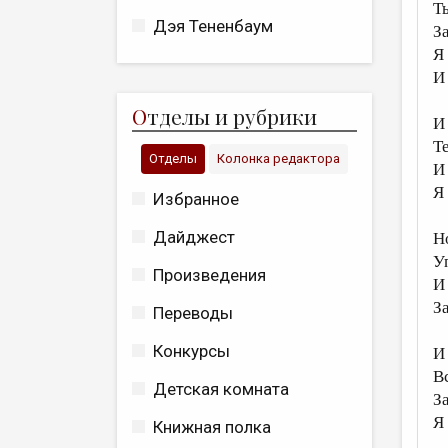
Т
Дэя Тененбаум
З
Я 
И
О
тделы и рубрики
И
Т
Отделы
Колонка редактора
И
Я
Избранное
Дайджест
Но
У
Произведения
И
З
Переводы
Конкурсы
И
Вс
Детская комната
З
Я
Книжная полка