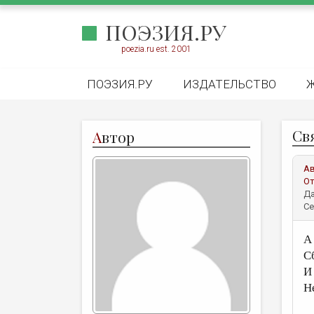
ПОЭЗИЯ.РУ
poezia.ru est. 2001
ПОЭЗИЯ.РУ
ИЗДАТЕЛЬСТВО
Св
А
втор
А
От
Да
Се
А 
С
И
Н