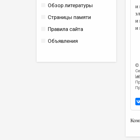
Обзор литературы
и 
з
Страницы памяти
и
и 
Правила сайта
Объявления
Се
Пр
Пр
Ком