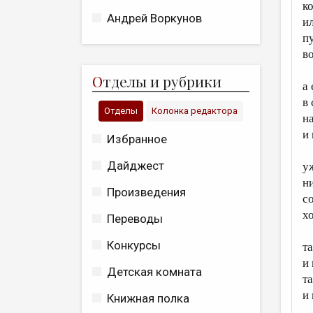
к
Андрей Воркунов
и
п
во
О
тделы и рубрики
а
в
Отделы
Колонка редактора
н
и 
Избранное
Дайджест
у
ни
Произведения
с
х
Переводы
Конкурсы
т
и 
Детская комната
т
и
Книжная полка