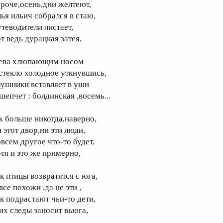
ороче,осень,дни желтеют,
лья ильич собрался в стаю,
утеводители листает,
т ведь дурацкая затея,
 ева хлюпающим носом
 стекло холодное уткнувшись,
аушники вставляет в уши
шепчет : болдинская ,восемь...
ж больше никогда,наверно,
 этот двор,ни эти люди,
овсем другое что-то будет,
отя и это же примерно,
ак птицы возвратятся с юга,
все похожи ,да не эти ,
ак подрастают чьи-то дети,
 их следы заносит вьюга,