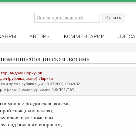
ЖАНРЫ
АВТОРЫ
КОММЕНТАРИИ
ЛИТСА
 помнишь:болдинская ,восемь
втор:
Андрей Воркунов
дел (рубрика, жанр):
Лирика
та и время публикации: 19.07.2003, 00:48:02
ртификат Поэзия.ру: серия 406 № 17151
ы помнишь: болдинская ,восемь,
торой этаж ,окно налево,
лья ильич в костюме евы
 ева под большим вопросом,