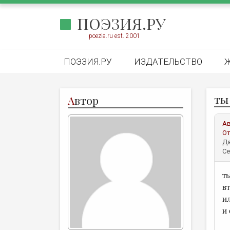
ПОЭЗИЯ.РУ
poezia.ru est. 2001
ПОЭЗИЯ.РУ
ИЗДАТЕЛЬСТВО
ты
А
втор
А
От
Да
Се
т
в
и
и