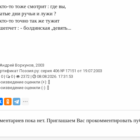
кто-то тоже смотрит : где вы,
латые дни ручьи и лужи ?
 кто-то точно так же тужит
шепчет : - болдинская ,девять...
Андрей Воркунов
, 2003
ртификат Поэзия.ру: серия 406 № 17151 от 19.07.2003
0 |
0 |
2372 |
08.08.2026. 17:31:53
оизведение оценили (+): []
оизведение оценили (-): []
ментариев пока нет. Приглашаем Вас прокомментировать пу