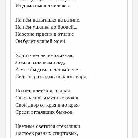
Из дома вышел человек.
ДАЙДЖЕСТ
ПРОИЗВЕДЕНИЯ
На нём пальтишко на ватине,
На нём ушанка до бровей...
ПЕРЕВОДЫ
Наверно присно и отныне
Он будет улицей моей
КОНКУРСЫ
ДЕТСКАЯ КОМНАТА
Ходить весны не замечая,
Ломая валенками лёд,
КНИЖНАЯ ПОЛКА
А мог бы дома с чашкой чая
ОБЗОР ЛИТЕРАТУРЫ
Сидеть, разгадывать кроссворд.
СТРАНИЦЫ ПАМЯТИ
Но нет, плетётся, озирая
ОБЪЯВЛЕНИЯ
Сквозь линзы мутные очков
Свой двор от края и до края-
КОЛОНКА РЕДАКТОРА
Среди оттаявших бычков,
РЕДКОЛЛЕГИЯ
Цветные светятся стекляшки
ОТ РЕДАКЦИИ
Настоек разных спиртовых,