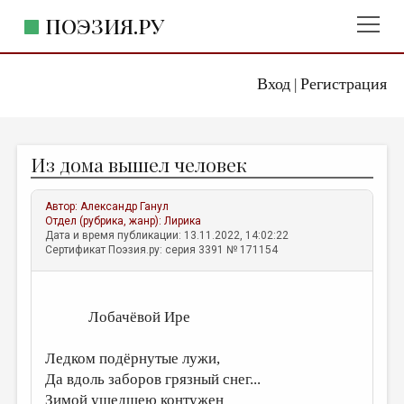
ПОЭЗИЯ.РУ
Вход
Регистрация
ГЛАВНОЕ МЕНЮ
|
ПОЭЗИЯ.РУ
ИЗДАТЕЛЬСТВО
Из дома вышел человек
ЖАНРЫ
АВТОРЫ
Автор:
Александр Ганул
Отдел (рубрика, жанр):
Лирика
КОММЕНТАРИИ
Дата и время публикации: 13.11.2022, 14:02:22
Сертификат Поэзия.ру: серия 3391 № 171154
ЛИТСАЛОН
НОВОСТИ
Лобачёвой Ире
ПРАВИЛА САЙТА
Ледком подёрнутые лужи,
ОТДЕЛЫ И РУБРИКИ
Да вдоль заборов грязный снег...
ИЗБРАННОЕ
Зимой ушедшею контужен