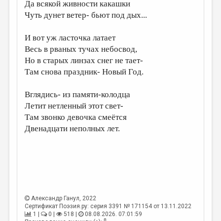
МАЛАЯ ПРОЗА
Да всякой живности какашки
Чуть дунет ветер- бьют под дых...
ЭССЕИСТИКА
ЛИТЕРАТУРОВЕДЕНИЕ
И вот уж ласточка латает
Весь в рваных тучах небосвод,
КУЛЬТУРОВЕДЕНИЕ
Но в старых линзах снег не тает-
Там снова праздник- Новый Год.
ПУБЛИЦИСТИКА
РЕЦЕНЗИРОВАНИЕ
Вглядись- из памяти-колодца
Летит нетленный этот свет-
ЦИКЛЫ ПУБЛИКАЦИЙ
Там звонко девочка смеётся
ТРЕДИАКОВСКИЙ
Двенадцати неполных лет.
МЕДИА
ВКОНТАКТЕ
Александр Ганул
, 2022
Сертификат Поэзия.ру: серия 3391 № 171154 от 13.11.2022
1 |
0 |
518 |
08.08.2026. 07:01:59