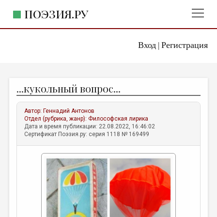
ПОЭЗИЯ.РУ
Вход
Регистрация
ГЛАВНОЕ МЕНЮ
|
ПОЭЗИЯ.РУ
ИЗДАТЕЛЬСТВО
...кукольный вопрос...
ЖАНРЫ
АВТОРЫ
Автор:
Геннадий Антонов
Отдел (рубрика, жанр):
Философская лирика
КОММЕНТАРИИ
Дата и время публикации: 22.08.2022, 16:46:02
Сертификат Поэзия.ру: серия 1118 № 169499
ЛИТСАЛОН
НОВОСТИ
ПРАВИЛА САЙТА
ОТДЕЛЫ И РУБРИКИ
ИЗБРАННОЕ