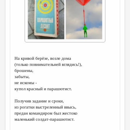
ДАЙДЖЕСТ
ПРОИЗВЕДЕНИЯ
ПЕРЕВОДЫ
КОНКУРСЫ
ДЕТСКАЯ КОМНАТА
На кривой берёзе, возле дома
КНИЖНАЯ ПОЛКА
(только повнимательней вглядись!),
ОБЗОР ЛИТЕРАТУРЫ
брошены,
забыты,
СТРАНИЦЫ ПАМЯТИ
не искомы -
купол красный и парашютист.
ОБЪЯВЛЕНИЯ
Получив задание и сроки,
КОЛОНКА РЕДАКТОРА
из рогатки выстреленный ввысь,
РЕДКОЛЛЕГИЯ
предан командиром был жестоко
маленький солдат-парашютист.
ОТ РЕДАКЦИИ