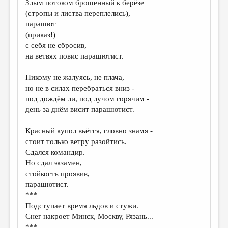
Злым потоком брошенный к берёзе
МАЛАЯ ПРОЗА
(стропы и листва переплелись),
ЭССЕИСТИКА
парашют
(приказ!)
ЛИТЕРАТУРОВЕДЕНИЕ
с себя не сбросив,
на ветвях повис парашютист.
КУЛЬТУРОВЕДЕНИЕ
ПУБЛИЦИСТИКА
Никому не жалуясь, не плача,
но не в силах перебраться вниз -
РЕЦЕНЗИРОВАНИЕ
под дождём ли, под лучом горячим -
день за днём висит парашютист.
ЦИКЛЫ ПУБЛИКАЦИЙ
ТРЕДИАКОВСКИЙ
Красный купол вьётся, словно знамя -
стоит только ветру разойтись.
МЕДИА
Сдался командир.
Но сдал экзамен,
ВКОНТАКТЕ
стойкость проявив,
парашютист.
***
Подступает время льдов и стужи.
Снег накроет Минск, Москву, Рязань...
***