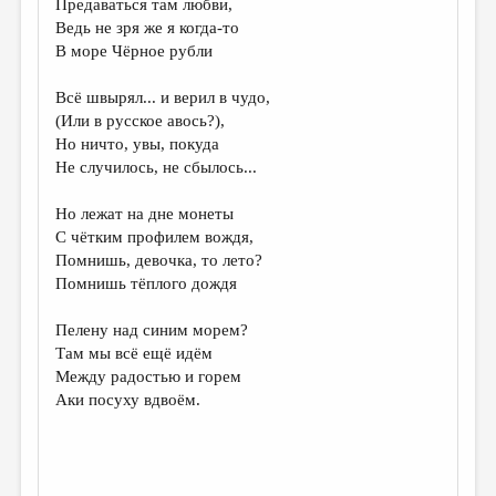
Предаваться там любви,
Ведь не зря же я когда-то
ДАЙДЖЕСТ
В море Чёрное рубли
ПРОИЗВЕДЕНИЯ
Всё швырял... и верил в чудо,
ПЕРЕВОДЫ
(Или в русское авось?),
Но ничто, увы, покуда
КОНКУРСЫ
Не случилось, не сбылось...
ДЕТСКАЯ КОМНАТА
Но лежат на дне монеты
КНИЖНАЯ ПОЛКА
С чётким профилем вождя,
Помнишь, девочка, то лето?
ОБЗОР ЛИТЕРАТУРЫ
Помнишь тёплого дождя
СТРАНИЦЫ ПАМЯТИ
Пелену над синим морем?
ОБЪЯВЛЕНИЯ
Там мы всё ещё идём
Между радостью и горем
КОЛОНКА РЕДАКТОРА
Аки посуху вдвоём.
РЕДКОЛЛЕГИЯ
ОТ РЕДАКЦИИ