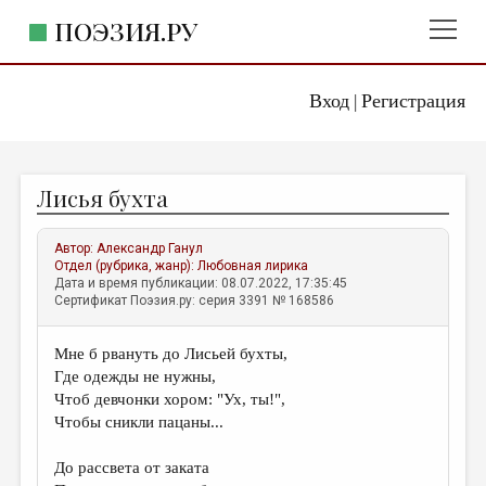
ПОЭЗИЯ.РУ
Вход
Регистрация
ГЛАВНОЕ МЕНЮ
|
ПОЭЗИЯ.РУ
ИЗДАТЕЛЬСТВО
Лисья бухта
ЖАНРЫ
АВТОРЫ
Автор:
Александр Ганул
Отдел (рубрика, жанр):
Любовная лирика
КОММЕНТАРИИ
Дата и время публикации: 08.07.2022, 17:35:45
Сертификат Поэзия.ру: серия 3391 № 168586
ЛИТСАЛОН
Мне б рвануть до Лисьей бухты,
НОВОСТИ
Где одежды не нужны,
ПРАВИЛА САЙТА
Чтоб девчонки хором: "Ух, ты!",
Чтобы сникли пацаны...
ОТДЕЛЫ И РУБРИКИ
До рассвета от заката
ИЗБРАННОЕ