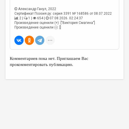
МАЛАЯ ПРОЗА
Александр Ганул
, 2022
ЭССЕИСТИКА
Сертификат Поэзия.ру: серия 3391 № 168586 от 08.07.2022
2 |
1 |
654 |
07.08.2026. 02:24:37
ЛИТЕРАТУРОВЕДЕНИЕ
Произведение оценили (+): ["Виктория Смагина"]
Произведение оценили (-): []
КУЛЬТУРОВЕДЕНИЕ
ПУБЛИЦИСТИКА
РЕЦЕНЗИРОВАНИЕ
Комментариев пока нет. Приглашаем Вас
ЦИКЛЫ ПУБЛИКАЦИЙ
прокомментировать публикацию.
ТРЕДИАКОВСКИЙ
МЕДИА
ВКОНТАКТЕ