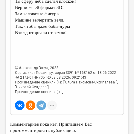
Ты сферу неба сделал плоской!
Верни же ей формат 3D!
ДАЙДЖЕСТ
Замысловатые фигуры
ПРОИЗВЕДЕНИЯ
Машине вычертить вели,
Так, чтобы даже бабы-дуры
ПЕРЕВОДЫ
Взгляд оторвали от земли!
КОНКУРСЫ
ДЕТСКАЯ КОМНАТА
КНИЖНАЯ ПОЛКА
Александр Ганул
, 2022
ОБЗОР ЛИТЕРАТУРЫ
Сертификат Поэзия.ру: серия 3391 № 168162 от 18.06.2022
2 |
0 |
705 |
08.08.2026. 09:21:43
СТРАНИЦЫ ПАМЯТИ
Произведение оценили (+): ["Ольга Пахомова-Скрипалёва ",
"Николай Сундеев"]
ОБЪЯВЛЕНИЯ
Произведение оценили (-): []
КОЛОНКА РЕДАКТОРА
РЕДКОЛЛЕГИЯ
Комментариев пока нет. Приглашаем Вас
ОТ РЕДАКЦИИ
прокомментировать публикацию.