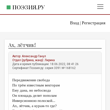
ПОЭЗИЯ.РУ
Вход
Регистрация
ГЛАВНОЕ МЕНЮ
|
ПОЭЗИЯ.РУ
ИЗДАТЕЛЬСТВО
Ах, лётчик!
ЖАНРЫ
АВТОРЫ
Автор:
Александр Ганул
Отдел (рубрика, жанр):
Лирика
КОММЕНТАРИИ
Дата и время публикации: 18.06.2022, 08:41:26
Сертификат Поэзия.ру: серия 3391 № 168162
ЛИТСАЛОН
Передвижения свобода
НОВОСТИ
По трём известным векторам
ПРАВИЛА САЙТА
Ему дана, но небосвода
Он площадь делит пополам
Инверсионною полоской...
ОТДЕЛЫ И РУБРИКИ
Ах, лётчик, а кураж-то где?
ИЗБРАННОЕ