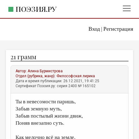
ПОЭЗИЯ.РУ
Вход
Регистрация
ГЛАВНОЕ МЕНЮ
|
ПОЭЗИЯ.РУ
ИЗДАТЕЛЬСТВО
21 грамм
ЖАНРЫ
АВТОРЫ
Автор:
Алина Бурмистрова
Отдел (рубрика, жанр):
Философская лирика
КОММЕНТАРИИ
Дата и время публикации: 26.12.2021, 19:41:25
Сертификат Поэзия.ру: серия 2400 № 165102
ЛИТСАЛОН
Ты в невесомости паришь,
НОВОСТИ
Забыв земную муть,
ПРАВИЛА САЙТА
Забыв постылый жизни движ,
Поняв внезапно суть.
ОТДЕЛЫ И РУБРИКИ
ИЗБРАННОЕ
Как мелочно всё на земле,