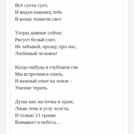
Всё суета сует,
ДАЙДЖЕСТ
И виден наконец тебе
В конце тоннеля свет.
ПРОИЗВЕДЕНИЯ
ПЕРЕВОДЫ
Узоры дивные сейчас
Рисует белый снег,
КОНКУРСЫ
Не забывай, прошу, про нас,
ДЕТСКАЯ КОМНАТА
Любимый человек!
КНИЖНАЯ ПОЛКА
Когда-нибудь в глубоком сне
ОБЗОР ЛИТЕРАТУРЫ
Мы встретимся опять,
И важный опыт на земле –
СТРАНИЦЫ ПАМЯТИ
Умение терять.
ОБЪЯВЛЕНИЯ
Душа как ласточка и храм,
КОЛОНКА РЕДАКТОРА
Лишь тень в углу холста,
РЕДКОЛЛЕГИЯ
И только 21 грамм
Взмывает в небеса…
ОТ РЕДАКЦИИ