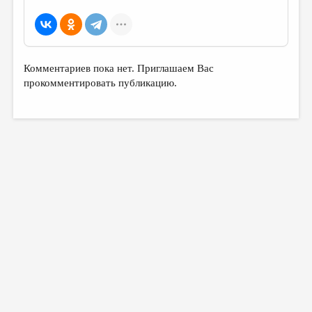
МАЛАЯ ПРОЗА
ЭССЕИСТИКА
ЛИТЕРАТУРОВЕДЕНИЕ
Комментариев пока нет. Приглашаем Вас
КУЛЬТУРОВЕДЕНИЕ
прокомментировать публикацию.
ПУБЛИЦИСТИКА
РЕЦЕНЗИРОВАНИЕ
ЦИКЛЫ ПУБЛИКАЦИЙ
ТРЕДИАКОВСКИЙ
МЕДИА
ВКОНТАКТЕ