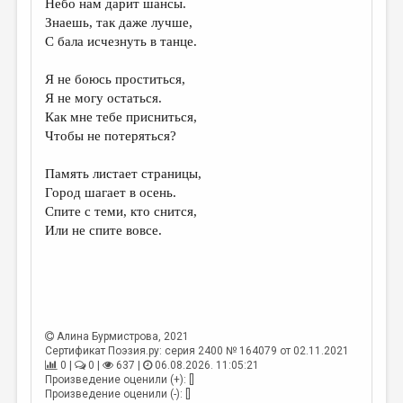
Небо нам дарит шансы.
Знаешь, так даже лучше,
ДАЙДЖЕСТ
С бала исчезнуть в танце.
ПРОИЗВЕДЕНИЯ
Я не боюсь проститься,
ПЕРЕВОДЫ
Я не могу остаться.
Как мне тебе присниться,
КОНКУРСЫ
Чтобы не потеряться?
ДЕТСКАЯ КОМНАТА
Память листает страницы,
КНИЖНАЯ ПОЛКА
Город шагает в осень.
Спите с теми, кто снится,
ОБЗОР ЛИТЕРАТУРЫ
Или не спите вовсе.
СТРАНИЦЫ ПАМЯТИ
ОБЪЯВЛЕНИЯ
КОЛОНКА РЕДАКТОРА
Алина Бурмистрова
, 2021
РЕДКОЛЛЕГИЯ
Сертификат Поэзия.ру: серия 2400 № 164079 от 02.11.2021
0 |
0 |
637 |
06.08.2026. 11:05:21
ОТ РЕДАКЦИИ
Произведение оценили (+): []
Произведение оценили (-): []