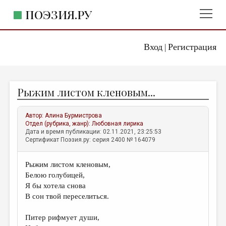
ПОЭЗИЯ.РУ
Вход
Регистрация
ГЛАВНОЕ МЕНЮ
|
ПОЭЗИЯ.РУ
ИЗДАТЕЛЬСТВО
Рыжим листом кленовым...
ЖАНРЫ
АВТОРЫ
Автор:
Алина Бурмистрова
Отдел (рубрика, жанр):
Любовная лирика
КОММЕНТАРИИ
Дата и время публикации: 02.11.2021, 23:25:53
Сертификат Поэзия.ру: серия 2400 № 164079
ЛИТСАЛОН
Рыжим листом кленовым,
НОВОСТИ
Белою голубицей,
ПРАВИЛА САЙТА
Я бы хотела снова
В сон твой переселиться.
ОТДЕЛЫ И РУБРИКИ
Питер рифмует души,
ИЗБРАННОЕ