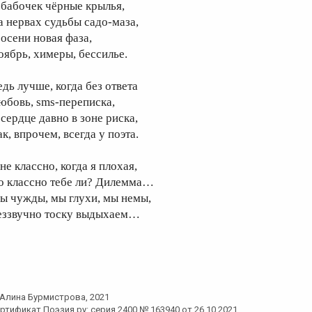
 бабочек чёрные крылья,
а нервах судьбы садо-маза,
 осени новая фаза,
оябрь, химеры, бессилье.
едь лучше, когда без ответа
юбовь, sms-переписка,
 сердце давно в зоне риска,
к, впрочем, всегда у поэта.
не классно, когда я плохая,
о классно тебе ли? Дилемма…
ы чужды, мы глухи, мы немы,
еззвучно тоску выдыхаем…
Алина Бурмистрова
, 2021
ртификат Поэзия.ру: серия 2400 № 163940 от 26.10.2021