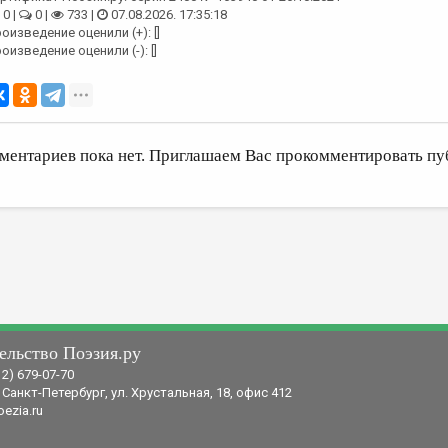
0 |
0 |
733 |
07.08.2026. 17:35:18
оизведение оценили (+): []
оизведение оценили (-): []
ментариев пока нет. Приглашаем Вас прокомментировать пу
ельство Поэзия.ру
12) 679-07-70
 Санкт-Петербург, ул. Хрустальная, 18, офис 412
ezia.ru