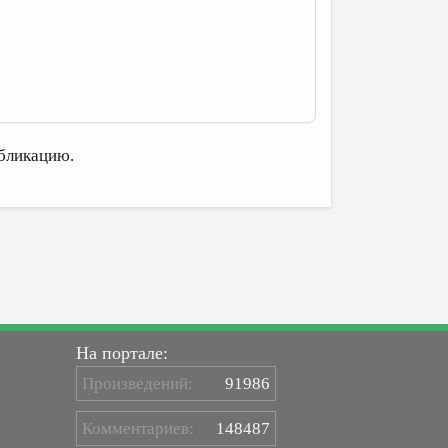
бликацию.
На портале:
Произведений:
91986
Комментариев:
148487