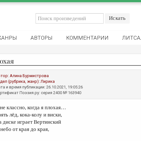
ЖАНРЫ
АВТОРЫ
КОММЕНТАРИИ
ЛИТСА
охая
втор:
Алина Бурмистрова
дел (рубрика, жанр):
Лирика
та и время публикации: 26.10.2021, 19:05:26
ртификат Поэзия.ру: серия 2400 № 163940
не классно, когда я плохая…
ять лёд, кока-колу и виски,
а диске играет Вертинский
небо от края до края,