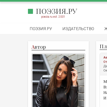
ПОЭЗИЯ.РУ
poezia.ru est. 2001
ПОЭЗИЯ.РУ
ИЗДАТЕЛЬСТВО
Пл
А
втор
А
От
Да
Се
М
Вз
Н
И 