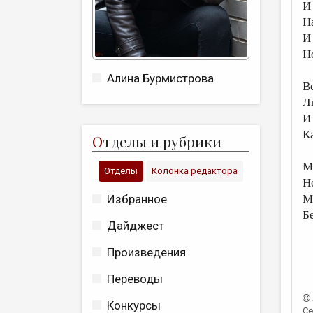
И
Н
И
Н
Алина Бурмистрова
В
Л
И
Ка
О
тделы и рубрики
М
Отделы
Колонка редактора
Н
Избранное
М
Б
Дайджест
Произведения
Переводы
Конкурсы
Се