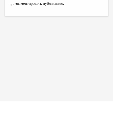
МАЛАЯ ПРОЗА
прокомментировать публикацию.
ЭССЕИСТИКА
ЛИТЕРАТУРОВЕДЕНИЕ
КУЛЬТУРОВЕДЕНИЕ
ПУБЛИЦИСТИКА
РЕЦЕНЗИРОВАНИЕ
ЦИКЛЫ ПУБЛИКАЦИЙ
ТРЕДИАКОВСКИЙ
МЕДИА
ВКОНТАКТЕ