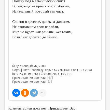
Полечу под мальчишеский свист
В снег, ещё не примятый, глубокий,
ДАЙДЖЕСТ
Изначальный, который так чист.
ПРОИЗВЕДЕНИЯ
Словно в детстве, далёком-далёком,
ПЕРЕВОДЫ
Не сжигавшем свои корабли,
Мир не будет, как раньше, жестоким,
КОНКУРСЫ
Если снег долетел до земли.
ДЕТСКАЯ КОМНАТА
КНИЖНАЯ ПОЛКА
ОБЗОР ЛИТЕРАТУРЫ
Дэя Тененбаум
, 2003
СТРАНИЦЫ ПАМЯТИ
Сертификат Поэзия.ру: серия 579 № 16386 от 11.06.2003
0 |
0 |
2256 |
08.08.2026. 10:23:13
ОБЪЯВЛЕНИЯ
Произведение оценили (+): []
Произведение оценили (-): []
КОЛОНКА РЕДАКТОРА
РЕДКОЛЛЕГИЯ
ОТ РЕДАКЦИИ
Комментариев пока нет. Приглашаем Вас