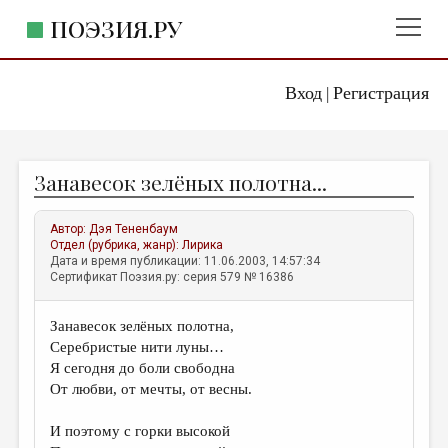
ПОЭЗИЯ.РУ
Вход
Регистрация
ГЛАВНОЕ МЕНЮ
|
ПОЭЗИЯ.РУ
ИЗДАТЕЛЬСТВО
Занавесок зелёных полотна...
ЖАНРЫ
АВТОРЫ
Автор:
Дэя Тененбаум
Отдел (рубрика, жанр):
Лирика
КОММЕНТАРИИ
Дата и время публикации: 11.06.2003, 14:57:34
Сертификат Поэзия.ру: серия 579 № 16386
ЛИТСАЛОН
Занавесок зелёных полотна,
НОВОСТИ
Серебристые нити луны…
ПРАВИЛА САЙТА
Я сегодня до боли свободна
От любви, от мечты, от весны.
ОТДЕЛЫ И РУБРИКИ
И поэтому с горки высокой
ИЗБРАННОЕ