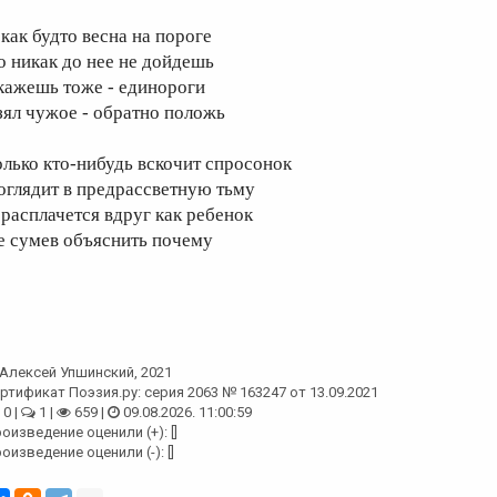
 как будто весна на пороге
о никак до нее не дойдешь
кажешь тоже - единороги
зял чужое - обратно положь
олько кто-нибудь вскочит спросонок
оглядит в предрассветную тьму
 расплачется вдруг как ребенок
е сумев объяснить почему
Алексей Упшинский
, 2021
ртификат Поэзия.ру: серия 2063 № 163247 от 13.09.2021
0 |
1 |
659 |
09.08.2026. 11:00:59
оизведение оценили (+): []
оизведение оценили (-): []