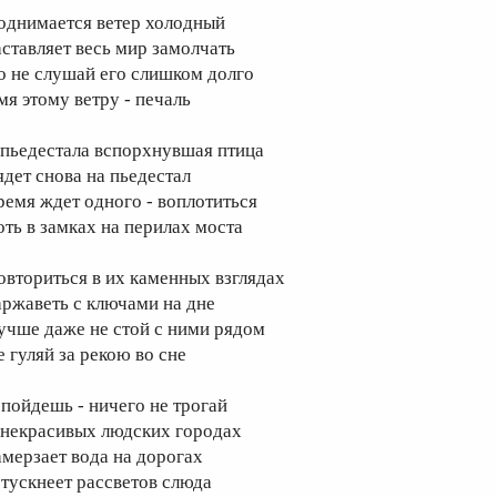
однимается ветер холодный
аставляет весь мир замолчать
о не слушай его слишком долго
мя этому ветру - печаль
 пьедестала вспорхнувшая птица
ядет снова на пьедестал
ремя ждет одного - воплотиться
оть в замках на перилах моста
овториться в их каменных взглядах
аржаветь с ключами на дне
учше даже не стой с ними рядом
е гуляй за рекою во сне
 пойдешь - ничего не трогай
 некрасивых людских городах
амерзает вода на дорогах
 тускнеет рассветов слюда