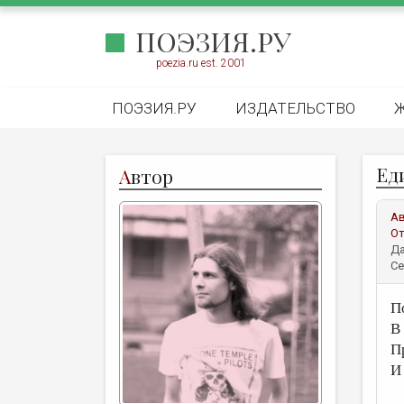
ПОЭЗИЯ.РУ
poezia.ru est. 2001
ПОЭЗИЯ.РУ
ИЗДАТЕЛЬСТВО
Ед
А
втор
А
От
Да
Се
П
В
П
И