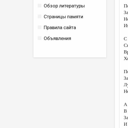
Обзор литературы
П
З
Страницы памяти
Н
И
Правила сайта
Объявления
С
С
В
Х
П
З
Л
Н
А
В
З
И