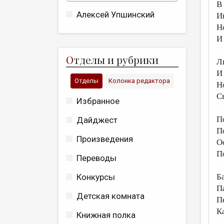
В
Алексей Упшинский
И
Н
И
О
тделы и рубрики
Л
И
Отделы
Колонка редактора
Н
С
Избранное
П
Дайджест
П
Произведения
О
П
Переводы
Б
Конкурсы
П
Детская комната
П
К
Книжная полка