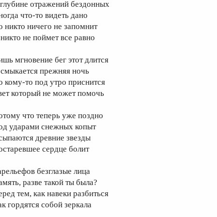
 глубине отражений бездонных
ногда что-то видеть дано
о никто ничего не запомнит
 никто не поймет все равно
ишь мгновение бег этот длится
 смыкается прежняя ночь
о кому-то под утро приснится
вет который не может помочь
отому что теперь уже поздно
од ударами снежных копыт
сыпаются древние звезды
остаревшее сердце болит
арельефов безглазые лица
амять, разве такой ты была?
еред тем, как навеки разбиться
ак гордятся собой зеркала