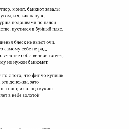
упюр, монет, банкнот завалы
угом, и я, как папуас,
урша подошвами по палой
истве, пустился в буйный пляс.
ниенья блеск не выест очи.
то самому себе не рад,
то счастье собственное топчет,
ому не нужен банкомат.
 что с того, что фиг чо купишь
а эти денежки, зато
уша поет, и солнца кукиш
яет в небе золотой.