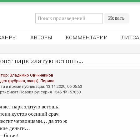
ЖАНРЫ
АВТОРЫ
КОММЕНТАРИИ
ЛИТСА
няет парк златую ветошь...
втор:
Владимир Овчинников
дел (рубрика, жанр):
Лирика
та и время публикации: 13.11.2020, 06:06:53
ртификат Поэзия.ру: серия 1546 № 157850
оняет парк златую ветошь.
 тени кустов осенний срач
лестит червонцами… да это ж
акие деньги…
 – богач!