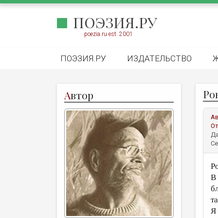
ПОЭЗИЯ.РУ
poezia.ru est. 2001
ПОЭЗИЯ.РУ
ИЗДАТЕЛЬСТВО
Ро
А
втор
А
От
Да
Се
Р
В
б
т
Я