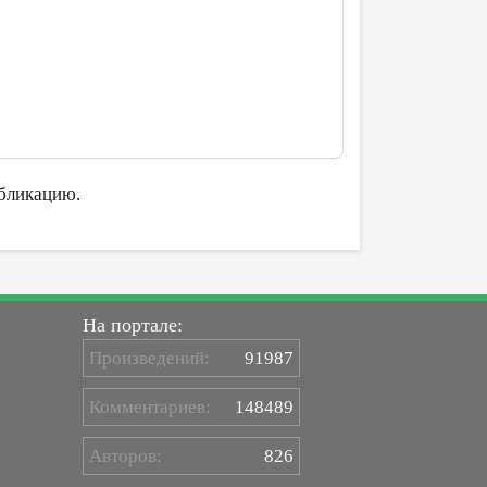
бликацию.
На портале:
Произведений:
91987
Комментариев:
148489
Авторов:
826