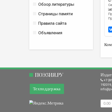
Обзор литературы
Се
Страницы памяти
Пр
Пр
Правила сайта
Объявления
Ком
ПОЭЗИЯ.РУ
Издат
+7 (8
192019,
Техподдержка
info@po