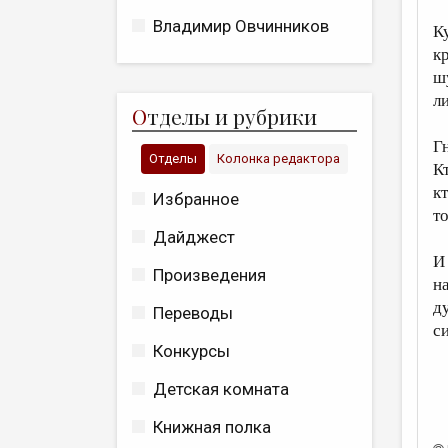
Владимир Овчинников
К
кр
ш
л
О
тделы и рубрики
Г
Отделы
Колонка редактора
К
к
Избранное
т
Дайджест
И
Произведения
н
д
Переводы
си
Конкурсы
Детская комната
Книжная полка