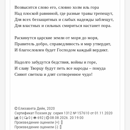
Возвысится слово его, словно холм иль гора
ДАЙДЖЕСТ
Над плоской равниной, где разные травы трепещут,
ПРОИЗВЕДЕНИЯ
Для всех беззащитных и слабых надежды заблещут,
Для властных и сильных смириться настанет пора.
ПЕРЕВОДЫ
Раскинутся царские земли от моря до моря,
КОНКУРСЫ
Правитель добро, справедливость и мир утвердит,
ДЕТСКАЯ КОМНАТА
И благословлен будет Господом каждый вердикт.
КНИЖНАЯ ПОЛКА
Надолго забудутся бедствия, войны и горе,
И славу Творцу будут петь все народы – покуда
ОБЗОР ЛИТЕРАТУРЫ
Сияют светила и длят сотворенное чудо!
СТРАНИЦЫ ПАМЯТИ
ОБЪЯВЛЕНИЯ
КОЛОНКА РЕДАКТОРА
Елизавета Дейк
, 2020
РЕДКОЛЛЕГИЯ
Сертификат Поэзия.ру: серия 1312 № 157610 от 01.11.2020
0 |
0 |
692 |
08.08.2026. 20:19:00
ОТ РЕДАКЦИИ
Произведение оценили (+): []
Произведение оценили (-): []