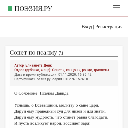
ПОЭЗИЯ.РУ
Вход
Регистрация
ГЛАВНОЕ МЕНЮ
|
ПОЭЗИЯ.РУ
ИЗДАТЕЛЬСТВО
Сонет по псалму 71
ЖАНРЫ
АВТОРЫ
Автор:
Елизавета Дейк
Отдел (рубрика, жанр):
Сонеты, канцоны, рондо, триолеты
КОММЕНТАРИИ
Дата и время публикации: 01.11.2020, 16:36:42
Сертификат Поэзия.ру: серия 1312 № 157610
ЛИТСАЛОН
О Соломоне. Псалом Давида
НОВОСТИ
ПРАВИЛА САЙТА
Услышь, о Всевышний, молитву о сыне царя,
Даруй ему праведный суд для низов и для знати,
Даруй ему мудрость, что станет равна благодати,
ОТДЕЛЫ И РУБРИКИ
И пусть возликует народ, воссияет заря!
ИЗБРАННОЕ