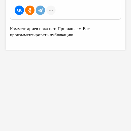
МАЛАЯ ПРОЗА
ЭССЕИСТИКА
ЛИТЕРАТУРОВЕДЕНИЕ
Комментариев пока нет. Приглашаем Вас
КУЛЬТУРОВЕДЕНИЕ
прокомментировать публикацию.
ПУБЛИЦИСТИКА
РЕЦЕНЗИРОВАНИЕ
ЦИКЛЫ ПУБЛИКАЦИЙ
ТРЕДИАКОВСКИЙ
МЕДИА
ВКОНТАКТЕ