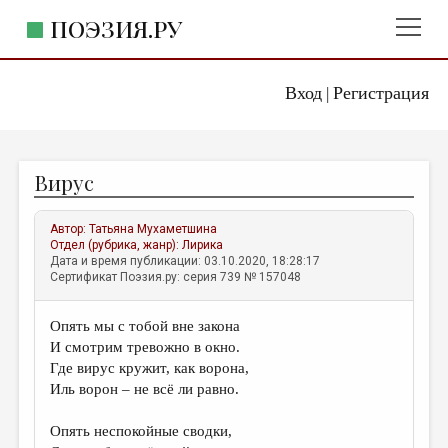
ПОЭЗИЯ.РУ
Вход
Регистрация
ГЛАВНОЕ МЕНЮ
|
ПОЭЗИЯ.РУ
ИЗДАТЕЛЬСТВО
Вирус
ЖАНРЫ
АВТОРЫ
Автор:
Татьяна Мухаметшина
Отдел (рубрика, жанр):
Лирика
КОММЕНТАРИИ
Дата и время публикации: 03.10.2020, 18:28:17
Сертификат Поэзия.ру: серия 739 № 157048
ЛИТСАЛОН
Опять мы с тобой вне закона
НОВОСТИ
И смотрим тревожно в окно.
ПРАВИЛА САЙТА
Где вирус кружит, как ворона,
Иль ворон – не всё ли равно.
ОТДЕЛЫ И РУБРИКИ
Опять неспокойные сводки,
ИЗБРАННОЕ