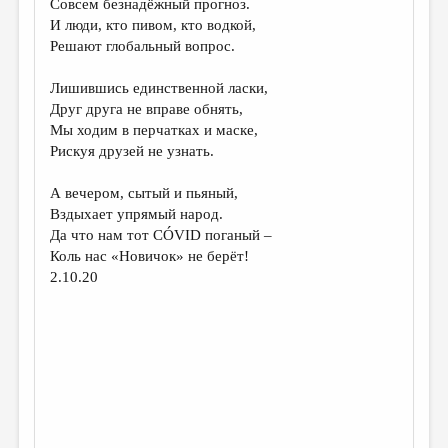
Совсем безнадёжный прогноз.
И люди, кто пивом, кто водкой,
ДАЙДЖЕСТ
Решают глобальный вопрос.
ПРОИЗВЕДЕНИЯ
Лишившись единственной ласки,
ПЕРЕВОДЫ
Друг друга не вправе обнять,
Мы ходим в перчатках и маске,
КОНКУРСЫ
Рискуя друзей не узнать.
ДЕТСКАЯ КОМНАТА
А вечером, сытый и пьяный,
КНИЖНАЯ ПОЛКА
Вздыхает упрямый народ.
Да что нам тот CÓVID поганый –
ОБЗОР ЛИТЕРАТУРЫ
Коль нас «Новичок» не берёт!
СТРАНИЦЫ ПАМЯТИ
2.10.20
ОБЪЯВЛЕНИЯ
КОЛОНКА РЕДАКТОРА
РЕДКОЛЛЕГИЯ
ОТ РЕДАКЦИИ