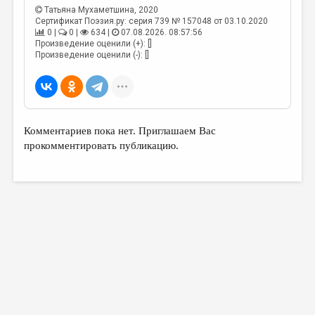
МАЛАЯ ПРОЗА
Татьяна Мухаметшина
, 2020
Сертификат Поэзия.ру: серия 739 № 157048 от 03.10.2020
ЭССЕИСТИКА
0 |
0 |
634 |
07.08.2026. 08:57:56
Произведение оценили (+): []
ЛИТЕРАТУРОВЕДЕНИЕ
Произведение оценили (-): []
КУЛЬТУРОВЕДЕНИЕ
ПУБЛИЦИСТИКА
РЕЦЕНЗИРОВАНИЕ
Комментариев пока нет. Приглашаем Вас
прокомментировать публикацию.
ЦИКЛЫ ПУБЛИКАЦИЙ
ТРЕДИАКОВСКИЙ
МЕДИА
ВКОНТАКТЕ