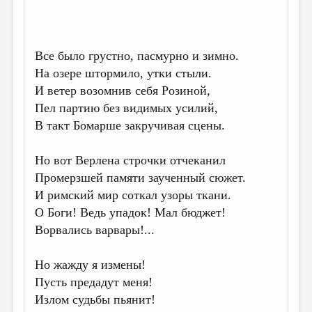
ДАЙДЖЕСТ
ПРОИЗВЕДЕНИЯ
Все было грустно, пасмурно и зимно.
ПЕРЕВОДЫ
На озере штормило, утки стыли.
И ветер возомнив себя Розиной,
КОНКУРСЫ
Пел партию без видимых усилий,
ДЕТСКАЯ КОМНАТА
В такт Бомарше закручивая сцены.
КНИЖНАЯ ПОЛКА
Но вот Верлена строчки отчеканил
ОБЗОР ЛИТЕРАТУРЫ
Промерзшей памяти заученный сюжет.
СТРАНИЦЫ ПАМЯТИ
И римский мир соткал узоры ткани.
О Боги! Ведь упадок! Мал бюджет!
ОБЪЯВЛЕНИЯ
Ворвались варвары!...
КОЛОНКА РЕДАКТОРА
Но жажду я измены!
РЕДКОЛЛЕГИЯ
Пусть предадут меня!
ОТ РЕДАКЦИИ
Излом судьбы пьянит!