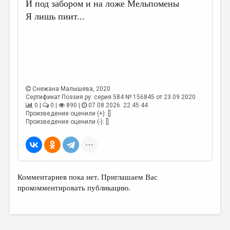
МАЛАЯ ПРОЗА
И под забором и на ложе Мельпомены
Я лишь пиит...
ЭССЕИСТИКА
ЛИТЕРАТУРОВЕДЕНИЕ
КУЛЬТУРОВЕДЕНИЕ
ПУБЛИЦИСТИКА
Снежана Малышева
, 2020
РЕЦЕНЗИРОВАНИЕ
Сертификат Поэзия.ру: серия 584 № 156845 от 23.09.2020
0 |
0 |
890 |
07.08.2026. 22:45:44
ЦИКЛЫ ПУБЛИКАЦИЙ
Произведение оценили (+): []
Произведение оценили (-): []
ТРЕДИАКОВСКИЙ
МЕДИА
ВКОНТАКТЕ
Комментариев пока нет. Приглашаем Вас
прокомментировать публикацию.