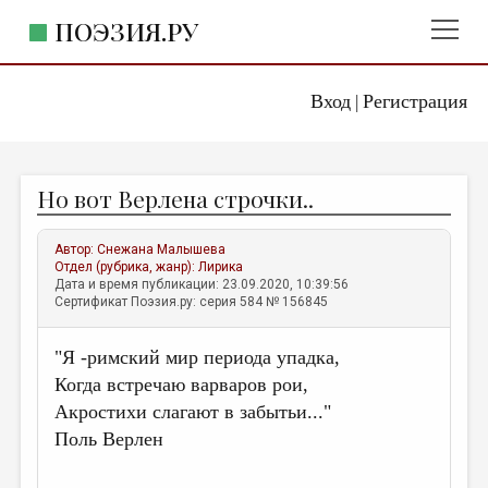
ПОЭЗИЯ.РУ
Вход
Регистрация
ГЛАВНОЕ МЕНЮ
|
ПОЭЗИЯ.РУ
ИЗДАТЕЛЬСТВО
Но вот Верлена строчки..
ЖАНРЫ
АВТОРЫ
Автор:
Снежана Малышева
Отдел (рубрика, жанр):
Лирика
КОММЕНТАРИИ
Дата и время публикации: 23.09.2020, 10:39:56
Сертификат Поэзия.ру: серия 584 № 156845
ЛИТСАЛОН
"Я -римский мир периода упадка,
НОВОСТИ
Когда встречаю варваров рои,
ПРАВИЛА САЙТА
Акростихи слагают в забытьи..."
Поль Верлен
ОТДЕЛЫ И РУБРИКИ
ИЗБРАННОЕ