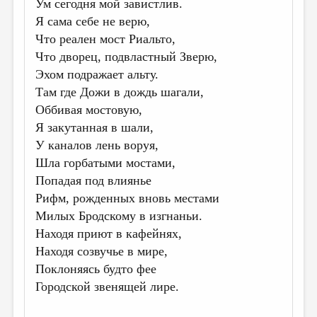
Ум сегодня мой завистлив.
ДАЙДЖЕСТ
Я сама себе не верю,
Что реален мост Риальто,
ПРОИЗВЕДЕНИЯ
Что дворец, подвластный Зверю,
ПЕРЕВОДЫ
Эхом подражает альту.
Там где Дожи в дождь шагали,
КОНКУРСЫ
Оббивая мостовую,
ДЕТСКАЯ КОМНАТА
Я закутанная в шали,
КНИЖНАЯ ПОЛКА
У каналов лень воруя,
Шла горбатыми мостами,
ОБЗОР ЛИТЕРАТУРЫ
Попадая под влиянье
СТРАНИЦЫ ПАМЯТИ
Рифм, рожденных вновь местами
Милых Бродскому в изгнаньи.
ОБЪЯВЛЕНИЯ
Находя приют в кафейнях,
Находя созвучье в мире,
КОЛОНКА РЕДАКТОРА
Поклоняясь будто фее
РЕДКОЛЛЕГИЯ
Городской звенящей лире.
ОТ РЕДАКЦИИ