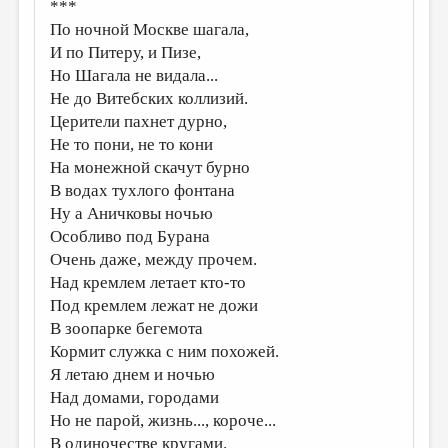
МАЛАЯ ПРОЗА
***
По ночной Москве шагала,
ЭССЕИСТИКА
И по Питеру, и Пизе,
Но Шагала не видала...
ЛИТЕРАТУРОВЕДЕНИЕ
Не до Витебских коллизий.
КУЛЬТУРОВЕДЕНИЕ
Церители пахнет дурно,
Не то пони, не то кони
ПУБЛИЦИСТИКА
На монежной скачут бурно
РЕЦЕНЗИРОВАНИЕ
В водах тухлого фонтана
Ну а Аничковы ночью
ЦИКЛЫ ПУБЛИКАЦИЙ
Особливо под Бурана
ТРЕДИАКОВСКИЙ
Очень даже, между прочем.
Над кремлем летает кто-то
МЕДИА
Под кремлем лежат не дожи
ВКОНТАКТЕ
В зоопарке бегемота
Кормит служка с ним похожей.
Я летаю днем и ночью
Над домами, городами
Но не парой, жизнь..., короче...
В одиночестве кругами.