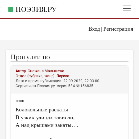
ПОЭЗИЯ.РУ
Вход
Регистрация
ГЛАВНОЕ МЕНЮ
|
ПОЭЗИЯ.РУ
ИЗДАТЕЛЬСТВО
Прогулки по
ЖАНРЫ
АВТОРЫ
Автор:
Снежана Малышева
Отдел (рубрика, жанр):
Лирика
КОММЕНТАРИИ
Дата и время публикации: 22.09.2020, 22:03:00
Сертификат Поэзия.ру: серия 584 № 156835
ЛИТСАЛОН
***
НОВОСТИ
Колокольные раскаты
ПРАВИЛА САЙТА
В узких улицах зависли,
А над крышами закаты….
ОТДЕЛЫ И РУБРИКИ
ИЗБРАННОЕ